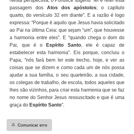
Nesta perspectiva, o Pontífice sugeriu “ler e reler esta
passagem dos
Atos dos apóstolos
; o capítulo
quarto, do versículo 32 em diante”. E a razão é logo
expressa: “Porque é aquilo que Jesus havia solicitado
ao Pai na última Ceia: que sejam “um”, que houvesse
a harmonia entre eles”. E “quando chega o dom do
Pai, que é o
Espírito Santo
, ele é capaz de
estabelecer esta harmonia”. Eis porque, concluiu o
Papa, “nós fará bem ler este trecho, hoje, e ver as
coisas que se dizem e como cada um de nós possa
ajudar a sua família, o seu quarteirão, a sua cidade,
os colegas de trabalho, de escola, todos aqueles que
lhes são vizinhos, para criar esta harmonia que se faz
no nome do Senhor Jesus ressuscitado e que é uma
graça do
Espírito Santo
”.
⚠️
Comunicar erro