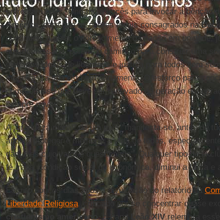
enfrentam hoje: "Uno-me a vocês para invocar a bênção d
América
, para que os nobres ideais consagrados na
Decl
continuem a guiar o florescimento da nação em unidade, ju
americano sabe, porém, o caminho para construir uma so
elevados ideais de liberdade e justiça para todos nem semp
maneiras, ainda está em andamento. O esforço para concr
compromisso que deve ser renovado de geração em geraç
sempre novos."
A "grandeza moral" de um país "manifesta-se, antes de t
apoiar, proteger e melhorar a vida de todos, especialmente
daqueles cujo valor é questionado". Qualquer tipo de exc
fé, raça, condição social ou econômica, diminui a força 
Escrito poucos dias após a divulgação do relatório da
Com
Liberdade Religiosa
, criticado por se concentrar quase e
cristianismo americano
, o Papa
Leão XIV
relembra esse