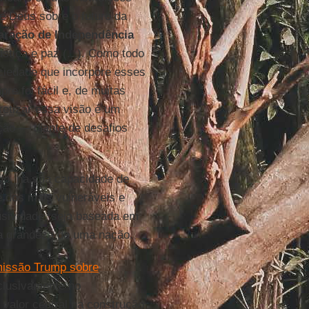
e Deus sobre o futuro da
aração de Independência
stiça e paz (...). Como todo
ciedade que incorpore esses
re foi fácil e, de muitas
etizar essa visão é um
ão — diante de desafios
udo, na sua capacidade de
 dos mais vulneráveis ​​e
lusividade, seja baseada em
e a grandeza de uma nação.
issão Trump sobre
xclusivamente no
 valor central na construção