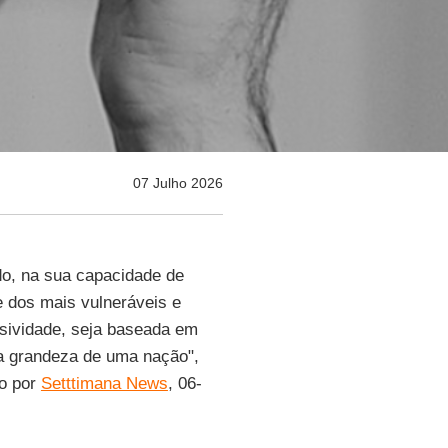
07 Julho 2026
udo, na sua capacidade de
 dos mais vulneráveis ​​e
usividade, seja baseada em
e a grandeza de uma nação",
do por
Setttimana News
, 06-