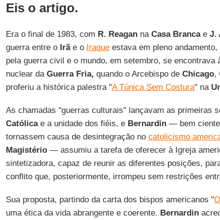
Eis o artigo.
Era o final de 1983, com
R. Reagan
na
Casa Branca
e
J.
guerra entre o
Irã
e o
Iraque
estava em pleno andamento,
pela guerra civil e o mundo, em setembro, se encontrava 
nuclear da
Guerra Fria,
quando o Arcebispo de
Chicago
,
proferiu a histórica palestra "
A Túnica Sem Costura
" na
Un
As chamadas "guerras culturais" lançavam as primeiras 
Católica
e a unidade dos fiéis, e
Bernardin
— bem ciente 
tornassem causa de desintegração no
catolicismo americ
Magistério
— assumiu a tarefa de oferecer à Igreja amer
sintetizadora, capaz de reunir as diferentes posições, par
conflito que, posteriormente, irrompeu sem restrições ent
Sua proposta, partindo da carta dos bispos americanos "
O
uma ética da vida abrangente e coerente.
Bernardin
acred