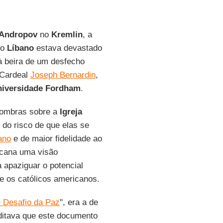
 Andropov
no
Kremlin
, a
 o
Líbano
estava devastado
à beira de um desfecho
 Cardeal
Joseph Bernardin
,
iversidade Fordham
.
sombras sobre a
Igreja
do risco de que elas se
ano
e de maior fidelidade ao
icana uma visão
a apaziguar o potencial
re os católicos americanos.
 Desafio da Paz
", era a de
itava que este documento