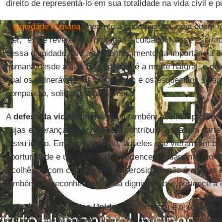
direito de representá-lo em sua totalidade na vida civil e p
A
dignidade humana
, inerente a cada pessoa, seja quem fo
vier, "exige reverência, proteção e cuidado. Nesse espír
dessa dignidade leva ao reconhecimento da importância d
humana desde a sua concepção até a morte natural, e de 
qual os vulneráveis, os que sofrem e os esquecidos sej
compaixão, solidariedade e amor.
A
defesa da vida humana
inclui também acolher, proteger 
cujas esperanças, sacrifícios e contribuições fazem parte
o seu início. Em cada geração, aqueles que vieram em bu
oportunidade e um lugar a que pertencer ajudaram a molda
Acolhê-los com compaixão e generosidade não é apenas 
também um reconhecimento da dignidade que pertence a 
A história dos
Estados Unidos,
a promessa e o sonho que
séculos e meio, também aborda o desafio que o povo amer