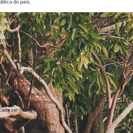
ública do país.
r, o que tiver feito e de onde
ito, uma compreensão plena
e salvaguardar a vida
construir uma sociedade na
am sempre acolhidos com
e auxiliar os imigrantes,
 da história deste país desde
sca de liberdade,
r o caráter da nação.
um ato de caridade, mas
cada ser humano."
 representaram por dois
icano e suas instituições