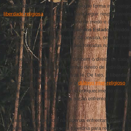
dos
Estados Unidos
, enquadrando-o de forma inter-religi
liberdade religiosa
é necessária para seguir responsavelm
consciência a esse respeito — livre de medo e coerção,
Primeira Emenda da Constituição dos Estados Unidos
mantém sagrada a esfera interior da pessoa, onde se fo
consciência pode guiar as decisões tomadas na intimida
Essa mesma liberdade garante também o direito de cada p
segundo suas crenças, bem como o direito de indivíduos
de expressarem publicamente sua fé. De fato, a
liberdade
tradição americana de fomentar o
diálogo inter-religioso
e 
na promoção do bem comum e no enriquecimento dos deb
questões morais e éticas que a nação enfrentou e que mo
história."
Os
Estados Unidos
hoje não apenas enfrentam grandes d
também embarcaram em uma trajetória para resolvê-los p