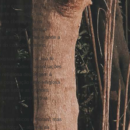
osa e cosmopolita: "A
ente os ditames da
 como consagrado na
. É essa liberdade que
rmam as convicções e onde a
de do coração humano.
essoa de praticar sua fé
, comunidades e associações
 religiosa
deu origem à
a cooperação inter-religiosa
ates sobre as grandes
ldaram o curso de sua
ilemas éticos e morais, mas
ela força — através da