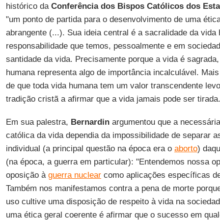
histórico da
Conferência dos Bispos Católicos dos Est
"um ponto de partida para o desenvolvimento de uma ética
abrangente (...). Sua ideia central é a sacralidade da vid
responsabilidade que temos, pessoalmente e em sociedade
santidade da vida. Precisamente porque a vida é sagrada, 
humana representa algo de importância incalculável. Mai
de que toda vida humana tem um valor transcendente levo
tradição cristã a afirmar que a vida jamais pode ser tirada.
Em sua palestra,
Bernardin
argumentou que a necessária
católica da vida dependia da impossibilidade de separar 
individual (a principal questão na época era o
aborto
) daqu
(na época, a guerra em particular): "Entendemos nossa o
oposição à
guerra nuclear
como aplicações específicas d
Também nos manifestamos contra a pena de morte porque
uso cultive uma disposição de respeito à vida na sociedad
uma ética geral coerente é afirmar que o sucesso em qual