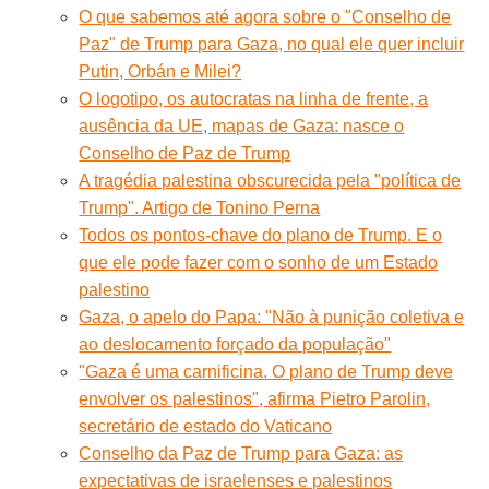
O que sabemos até agora sobre o "Conselho de
Paz" de Trump para Gaza, no qual ele quer incluir
Putin, Orbán e Milei?
O logotipo, os autocratas na linha de frente, a
ausência da UE, mapas de Gaza: nasce o
Conselho de Paz de Trump
A tragédia palestina obscurecida pela "política de
Trump". Artigo de Tonino Perna
Todos os pontos-chave do plano de Trump. E o
que ele pode fazer com o sonho de um Estado
palestino
Gaza, o apelo do Papa: "Não à punição coletiva e
ao deslocamento forçado da população"
"Gaza é uma carnificina. O plano de Trump deve
envolver os palestinos", afirma Pietro Parolin,
secretário de estado do Vaticano
Conselho da Paz de Trump para Gaza: as
expectativas de israelenses e palestinos