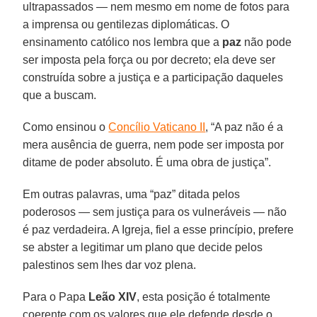
ultrapassados ​​— nem mesmo em nome de fotos para
a imprensa ou gentilezas diplomáticas. O
ensinamento católico nos lembra que a
paz
não pode
ser imposta pela força ou por decreto; ela deve ser
construída sobre a justiça e a participação daqueles
que a buscam.
Como ensinou o
Concílio Vaticano II
, “A paz não é a
mera ausência de guerra, nem pode ser imposta por
ditame de poder absoluto. É uma obra de justiça”.
Em outras palavras, uma “paz” ditada pelos
poderosos — sem justiça para os vulneráveis ​​— não
é paz verdadeira. A Igreja, fiel a esse princípio, prefere
se abster a legitimar um plano que decide pelos
palestinos sem lhes dar voz plena.
Para o Papa
Leão XIV
, esta posição é totalmente
coerente com os valores que ele defende desde o