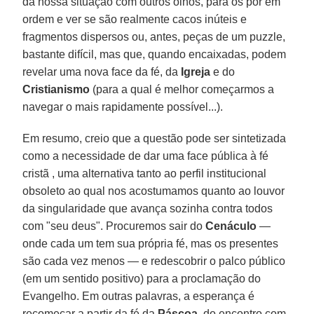
da nossa situação com outros olhos, para os pôr em
ordem e ver se são realmente cacos inúteis e
fragmentos dispersos ou, antes, peças de um puzzle,
bastante difícil, mas que, quando encaixadas, podem
revelar uma nova face da fé, da
Igreja
e do
Cristianismo
(para a qual é melhor começarmos a
navegar o mais rapidamente possível...).
Em resumo, creio que a questão pode ser sintetizada
como a necessidade de dar uma face pública à fé
cristã , uma alternativa tanto ao perfil institucional
obsoleto ao qual nos acostumamos quanto ao louvor
da singularidade que avança sozinha contra todos
com "seu deus". Procuremos sair do
Cenáculo
—
onde cada um tem sua própria fé, mas os presentes
são cada vez menos — e redescobrir o palco público
(em um sentido positivo) para a proclamação do
Evangelho. Em outras palavras, a esperança é
recomeçar a partir da fé da
Páscoa
, do encontro com