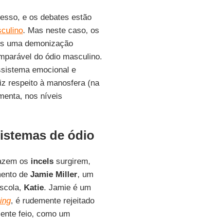
esso, e os debates estão
culino
. Mas neste caso, os
is uma demonização
mparável do ódio masculino.
ossistema emocional e
z respeito à manosfera (na
menta, nos níveis
sistemas de ódio
fazem os
incels
surgirem,
amento de
Jamie Miller
, um
escola,
Katie
. Jamie é um
ying
, é rudemente rejeitado
sente feio, como um