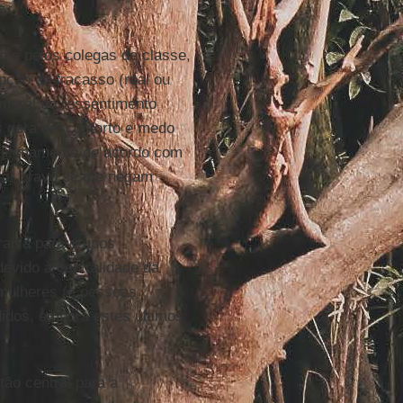
o e pelos colegas de classe,
ção de fracasso (real ou
 moral do ressentimento
os gera desconforto e medo
legitimamente de acordo com
icar bravo se me negam
raiva para grupos
devido à centralidade da
s mulheres (e pessoas
idos, embora estes últimos
tão central para a