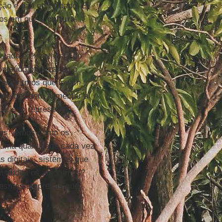
ão e não no cuidado. E
tos em que a
cultura
vada e extrativista do
onteúdo priorizando o
 algoritmos que levam
 que decidem alimentar a
e isso representa.
vens vemos como os
 uma quantidade cada vez
s digitais, sistemas que
audita os algoritmos?
 mesmas empresas que