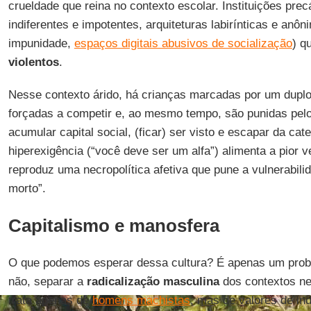
crueldade que reina no contexto escolar. Instituições prec
indiferentes e impotentes, arquiteturas labirínticas e anô
impunidade,
espaços digitais abusivos de socialização
) q
violentos
.
Nesse contexto árido, há crianças marcadas por um duplo 
forçadas a competir e, ao mesmo tempo, são punidas pelo
acumular capital social, (ficar) ser visto e escapar da cat
hiperexigência (“você deve ser um alfa”) alimenta a pior 
reproduz uma necropolítica afetiva que pune a vulnerabil
morto”.
Capitalismo e manosfera
O que podemos esperar dessa cultura? É apenas um pr
não, separar a
radicalização masculina
dos contextos neo
trata apenas de
homens machistas
, mas de valores de ind