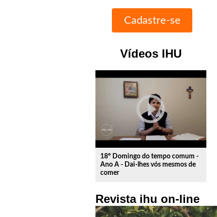
Vídeos IHU
play_circle_outline
18º Domingo do tempo comum -
Ano A - Dai-lhes vós mesmos de
comer
Revista ihu on-line