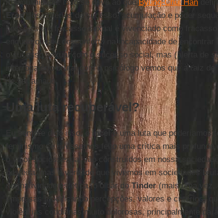
masculinidade. Isso se deve ao que
Byung-Chul Han
defin
Eros
”: os critérios de sucesso, acumulação e poder seq
pessoais e o fracasso sexual é vivenciado como fracasso 
enquadrou seu desconforto na incapacidade de encontrar u
o sucesso sexual com o sucesso social, mas (alerta de
s
interrogatório brutal com o psicólogo vemos que a raiz de
de ser amado.
Uma luta recuperável?
Eu sempre digo isso: o
incel
é uma luta que poderíamos t
feminismo se tivéssemos feito uma crítica mais profunda 
o valor sociossexual são construídos em nossa sociedade
besteira, mas é verdade que vivemos em sociedades bruta
normatividade estética, o olhar do
Tinder
(mais uma vez, a
empresas modificando percepções, valores e critérios) q
violências cotidianas muito dolorosas, principalmente pa