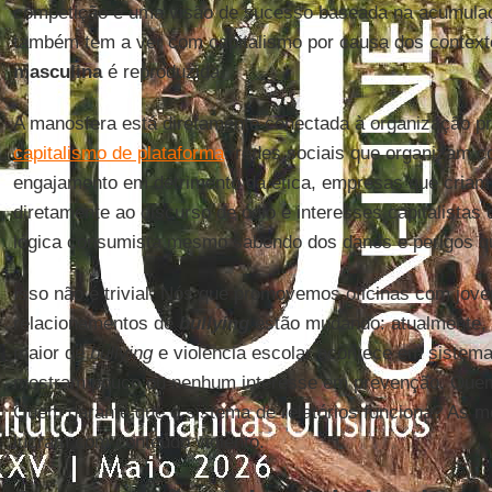
competição e uma visão de sucesso baseada na acumulaç
também tem a ver com capitalismo por causa dos contex
masculina
é reproduzida.
A manosfera está diretamente conectada à organização pri
capitalismo de plataforma
: redes sociais que organizam c
engajamento em detrimento da ética, empresas que criam
diretamente ao discurso de ódio e interesses capitalistas
lógica consumista mesmo sabendo dos danos e perigos qu
Isso não é trivial. Nós que promovemos oficinas com jo
relacionamentos de
bullying
estão mudando: atualmente,
maior de
bullying
e violência escolar acontece em sistema
mostram pouco ou nenhum interesse em prevenção. Quem 
Quem garante que o sistema de relatórios funciona? As
lucram com conteúdo violento.