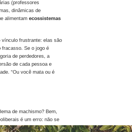
árias (professores
nimas, dinâmicas de
ue alimentam
ecossistemas
vínculo frustrante: elas são
 fracasso. Se o jogo é
egoria de perdedores, a
versão de cada pessoa e
idade. “Ou você mata ou é
oblema de machismo? Bem,
liberais é um erro: não se
ividualismo radical,