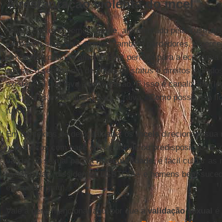
A restauração violenta do incel
Nesse contexto vemos
Jamie
, atormentado pela frustraçã
junto com seus dois amigos, também perdedores. A percep
percebido) cria um amortecedor perfeito para a economia
operar: o sentimento de perda de
status
e direitos violad
existencial que leva à vitimização. E isso é canalizado (
as culturas masculinas) para a raiva. “Como posso não f
tudo?”
Em contextos de desigualdade, os
incels
direcionam sua 
específicos com base em facilidade ou predisposição. E, 
validação sexual para a
masculinidade
, é fácil culpar a
racializadas, dissidentes LGBTQIA+ e homens bem-suced
em menor grau).
Vale a pena mencionar aqui por que a
validação sexual
é 