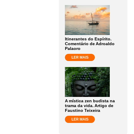
Itinerantes do Espírito.
Comentário de Adroaldo
Palaoro
LER MAIS
A mística zen budista na
trama da vida. Artigo de
Faustino Teixeira
LER MAIS