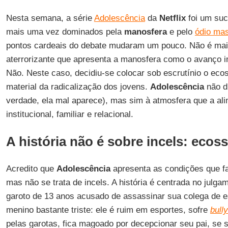
Nesta semana, a série
Adolescência
da
Netflix
foi um suc
mais uma vez dominados pela
manosfera
e pelo
ódio mas
pontos cardeais do debate mudaram um pouco. Não é ma
aterrorizante que apresenta a manosfera como o avanço i
Não. Neste caso, decidiu-se colocar sob escrutínio o ec
material da radicalização dos jovens.
Adolescência
não di
verdade, ela mal aparece), mas sim à atmosfera que a ali
institucional, familiar e relacional.
A história não é sobre incels: ecos
Acredito que
Adolescência
apresenta as condições que 
mas não se trata de incels. A história é centrada no julg
garoto de 13 anos acusado de assassinar sua colega de 
menino bastante triste: ele é ruim em esportes, sofre
bull
pelas garotas, fica magoado por decepcionar seu pai, se 