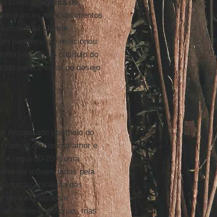
iu como a “
agonia de
uestraram os relacionamentos
existencial.
Jamie
m parceiro, ele relacionou
poiler
) no fim do capítulo do
 tudo parece estar no desejo
er recuperado por meio do
e radical de como o amor e
. A regra 80-20 é uma
lmente influenciadas pela
 lógica capitalista das
ue gera exclusões e
ra mulheres e minorias, mas