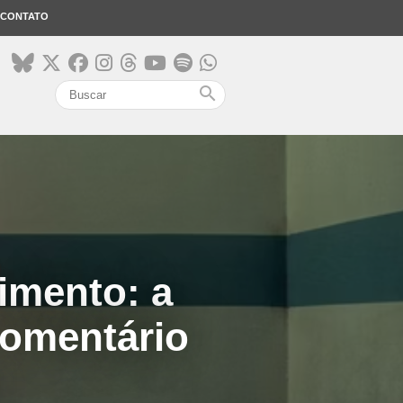
CONTATO
search
timento: a
 Comentário