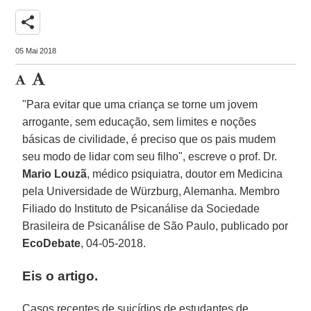
share
05 Mai 2018
"Para evitar que uma criança se torne um jovem
arrogante, sem educação, sem limites e noções
básicas de civilidade, é preciso que os pais mudem
seu modo de lidar com seu filho", escreve o prof. Dr.
Mario Louzã
, médico psiquiatra, doutor em Medicina
pela Universidade de Würzburg, Alemanha. Membro
Filiado do Instituto de Psicanálise da Sociedade
Brasileira de Psicanálise de São Paulo, publicado por
EcoDebate
, 04-05-2018.
Eis o artigo.
Casos recentes de suicídios de estudantes de