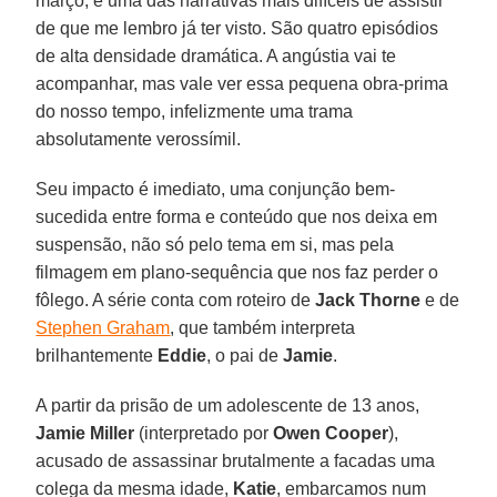
março, é uma das narrativas mais difíceis de assistir
de que me lembro já ter visto. São quatro episódios
de alta densidade dramática. A angústia vai te
acompanhar, mas vale ver essa pequena obra-prima
do nosso tempo, infelizmente uma trama
absolutamente verossímil.
Seu impacto é imediato, uma conjunção bem-
sucedida entre forma e conteúdo que nos deixa em
suspensão, não só pelo tema em si, mas pela
filmagem em plano-sequência que nos faz perder o
fôlego. A série conta com roteiro de
Jack Thorne
e de
Stephen Graham
, que também interpreta
brilhantemente
Eddie
, o pai de
Jamie
.
A partir da prisão de um adolescente de 13 anos,
Jamie Miller
(interpretado por
Owen Cooper
),
acusado de assassinar brutalmente a facadas uma
colega da mesma idade,
Katie
, embarcamos num