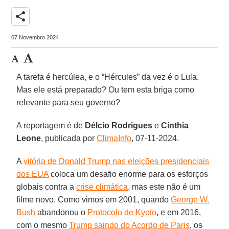
share
07 Novembro 2024
A tarefa é hercúlea, e o “Hércules” da vez é o Lula.
Mas ele está preparado? Ou tem esta briga como
relevante para seu governo?
A reportagem é de
Délcio Rodrigues
e
Cinthia
Leone
, publicada por
ClimaInfo
, 07-11-2024.
A
vitória de Donald Trump nas eleições presidenciais
dos EUA
coloca um desafio enorme para os esforços
globais contra a
crise climática
, mas este não é um
filme novo. Como vimos em 2001, quando
George W.
Bush
abandonou o
Protocolo de Kyoto
, e em 2016,
com o mesmo
Trump saindo do Acordo de Paris
, os