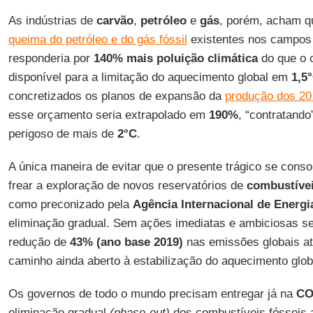
As indústrias de
carvão
,
petróleo
e
gás
, porém, acham q
queima do petróleo e do gás fóssil
existentes nos campos
responderia por
140% mais poluição climática
do que o 
disponível para a limitação do aquecimento global em
1,5
concretizados os planos de expansão da
produção dos 20
esse orçamento seria extrapolado em
190%
, “contratand
perigoso de mais de
2°C
.
A única maneira de evitar que o presente trágico se conso
frear a exploração de novos reservatórios de
combustívei
como preconizado pela
Agência Internacional de Energi
eliminação gradual. Sem ações imediatas e ambiciosas se
redução de
43% (ano base 2019)
nas emissões globais a
caminho ainda aberto à estabilização do aquecimento glo
Os governos de todo o mundo precisam entregar já na
CO
eliminação gradual
(phase-out)
dos combustíveis fósseis a