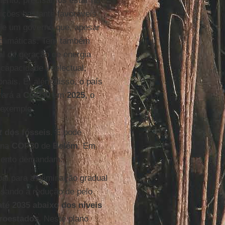
mento, precisamos estar no
ções bastante favoráveis
oje um governo que, apesar
 climáticas. Tem também
nal de geração de energia
 capacidade intelectual,
onais. E, além disso, o país
zará a
COP30
em
2025
, o
 exemplo.
t
dos fósseis
. E pode
 na
COP30
de
Belém
. Em
umento demandam:
al para a eliminação gradual
visando a redução de pelo
té 2035 abaixo dos níveis
roestados
. Neste plano