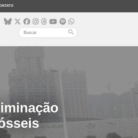
ONTATO
search
liminação
ósseis