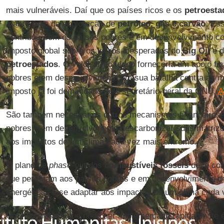
mais vulneráveis. Daí que os países ricos e os
petroesta
a abrir mão da exploração de
petróleo, gás e carvão
. Es
contribuir com os países pobres e em desenvolvimento 
imposto global sobre os lucros inesperados do
Big Oil
e d
petroestados
. O valor arrecadado forneceria um apoio fin
pobres e em desenvolvimento em sua batalha contra as m
imposto já foi demandado pelo secretário-geral da ONU,
A
São também necessários outros mecanismos financeiros 
pobres e em desenvolvimento descarbonizar suas matrize
aos impactos de um clima cada vez mais extremo.
O plano de
phase-out
dos
combustíveis fósseis
deve con
que permitam aos países pobres e em desenvolvimento d
energéticas e se adaptar aos impactos de um clima cada
Um mecanismo que pode ser implementado rapidamente é 