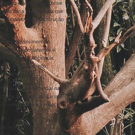
igação e adaptação à crise
medida daria espaço para que
 protagonismo na construção
va.
e em desenvolvimento o
berando-as de patentes e
processos de eficiência
tado como um direito
a disseminação.
 da desigualdade social nas
 Clima
. É essencial que os
omovam também a redução
al será plural e