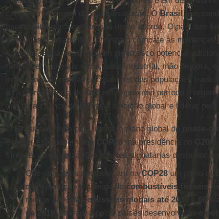
multifacetada, e nós, dos países pobres e em desenvolvi
centro do processo de sua construção. O
Brasil
tem condi
para capitanear a construção deste acordo. O país tem h
de muitas contradições, prioriza o combate às mudanças
florestas, água, território, um gigantesco potencial adicio
renovável, minerais raros, base industrial, mão de obra, e
incluindo a diversidade de saberes das populações tradici
terá a presidência do
G20
neste próximo período e organi
que dá a chance de pautar a ambição global e liderar pelo
O
Brasil
tem tudo para liderar o plano global de
phase-ou
exercer este papel já na
COP28
, na presidência do
G20
e
síntese, as organizações e redes signatárias deste doc
Que os países estabeleçam na
COP28
um plano glob
da exploração e queima de
combustíveis fósseis
, 
menos
43% das emissões globais até 2030
e
60% a
de 2019
, liderados pelos países desenvolvidos e
pet