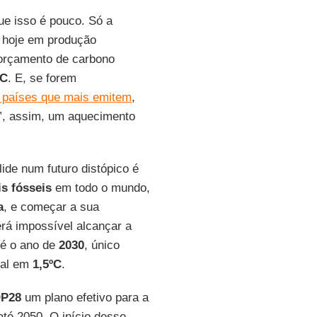
ue isso é pouco. Só a
 hoje em produção
orçamento de carbono
°C
. E, se forem
 países que mais emitem
,
o”, assim, um aquecimento
lide num futuro distópico é
s fósseis
em todo o mundo,
a
, e começar a sua
rá impossível alcançar a
té o ano de
2030
, único
bal em
1,5ºC
.
P28
um plano efetivo para a
té 2050. O início desse