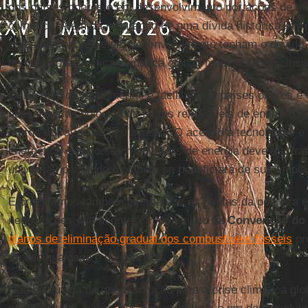
dos países pobres e em desenvolvimento por ações de mit
climática. Além da reparação de uma dívida histórica, a 
os países pobres e em desenvolvimento tenham o devido
de uma nova política climática global, mais justa e inclusi
Outra medida fundamental é facilitar aos países pobres 
acesso às tecnologias de fontes renováveis de energia, li
outros entraves ao seu acesso. O acesso à tecnologias e 
energética e às fontes renováveis de energia deve ser tra
universal, pois todo o planeta se beneficiará de sua ampl
E precisamos também internalizar as pautas da pobreza e
negociações que acontecem no âmbito da
Convenção do
planos de eliminação gradual dos combustíveis fósseis
pr
da desigualdade e da pobreza.
Não há dúvida de que a solução para a crise climática glob