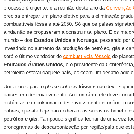
processo é urgente, e a reunião deste ano da
Convenção 
precisa entregar um plano efetivo para a eliminação grad
combustíveis fósseis até 2050. Só que os países signatá
ainda não se propuseram a construir tal plano. E os maior
mundo – dos
Estados Unidos
à
Noruega
, passando por
investindo no aumento da produção de petróleo, gás e ca
será o último vendedor de
combustíveis fósseis
do planet
Emirados Árabes Unidos
, e o presidente da Conferência
petroleira estatal daquele país, colocam um desafio adicio
Um acordo para o
phase-out
dos
fósseis
não deve signifi
países em desenvolvimento. Ao contrário, ele deve consid
históricas e impulsionar o desenvolvimento econômico su
pobres, que até hoje não colheram os supostos benefício
petróleo e gás
. Tampouco significa fechar de uma vez t
cronogramas de descarbonização por região/país que est