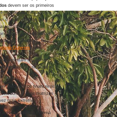
dos
devem ser os primeiros
ses países devem também
com o pagamento de um
as estatais dos
anceiro crucial aos países
udanças climáticas. Tal
ntónio Guterres
.
que permitam aos países
s energéticas e se adaptar
ter mecanismos financeiros
escarbonizar suas matrizes
 vez mais extremo.
a troca da dívida externa