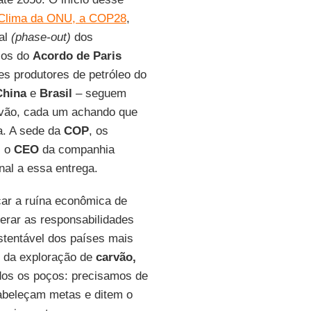
Clima da ONU, a COP28
,
ual
(phase-out)
dos
rios do
Acordo de Paris
es produtores de petróleo do
China
e
Brasil
– seguem
rvão, cada um achando que
a. A sede da
COP
, os
, o
CEO
da companhia
nal a essa entrega.
car a ruína econômica de
erar as responsabilidades
stentável dos países mais
s da exploração de
carvão,
odos os poços: precisamos de
abeleçam metas e ditem o