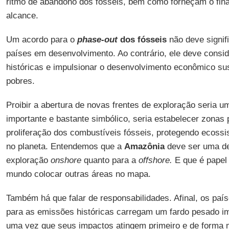
ritmo de abandono dos fósseis, bem como forneçam o fin
alcance.
Um acordo para o
phase-out
dos fósseis
não deve signif
países em desenvolvimento. Ao contrário, ele deve consid
históricas e impulsionar o desenvolvimento econômico su
pobres.
Proibir a abertura de novas frentes de exploração seria u
importante e bastante simbólico, seria estabelecer zonas p
proliferação dos combustíveis fósseis, protegendo ecossi
no planeta. Entendemos que a
Amazônia
deve ser uma de
exploração
onshore
quanto para a
offshore.
E que é papel
mundo colocar outras áreas no mapa.
Também há que falar de responsabilidades. Afinal, os pa
para as emissões históricas carregam um fardo pesado imp
uma vez que seus impactos atingem primeiro e de forma m