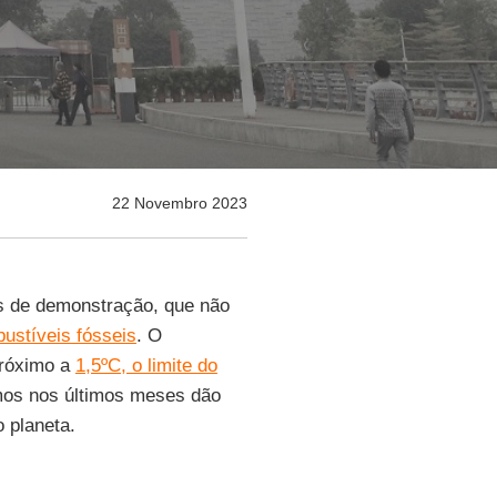
22 Novembro 2023
 de demonstração, que não
ustíveis fósseis
. O
próximo a
1,5ºC, o limite do
mos nos últimos meses dão
 planeta.