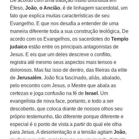
De acordo com uma tradição muito difundida em
Éfeso,
João
,
o Ancião
, é de linhagem sacerdotal, um
fato que explica muitas características de seu
Evangelho. E que nos desafia a entender de uma
maneira diferente toda a sua construção teológica. De
acordo com os Evangelhos, os sacerdotes do
Templo
judaico
estão entre os principais antagonistas de
Jesus. E eis que um deles descreve o conflito,
registra até mesmo seus aspectos mais tensos e
dolorosos. Mas faz isso de dentro, das fileiras da elite
de
Jerusalém
. João fica fascinado, aliás, abalado,
pelo encontro com Jesus, o Mestre que abala as
certezas e joga confusão na fé de
Israel
. Um
evangelista de nova face, portanto, e todo a ser
descoberto, que coloca diante de nossos olhos seu
próprio testemunho, tão diferente porque diferente e
especial é o ponto de vista a partir do qual ele olha
para Jesus. A desorientação e a tensão agitam
João
,