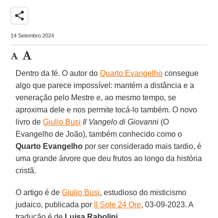
share
14 Setembro 2024
Dentro da fé. O autor do
Quarto Evangelho
consegue
algo que parece impossível: mantém a distância e a
veneração pelo Mestre e, ao mesmo tempo, se
aproxima dele e nos permite tocá-lo também. O novo
livro de
Giulio Busi
Il Vangelo di Giovanni
(O
Evangelho de João), também conhecido como o
Quarto Evangelho
por ser considerado mais tardio, é
uma grande árvore que deu frutos ao longo da história
cristã.
O artigo é de
Giulio Busi
, estudioso do misticismo
judaico, publicada por
Il Sole 24 Ore
, 03-09-2023. A
tradução é de
Luisa Rabolini
.