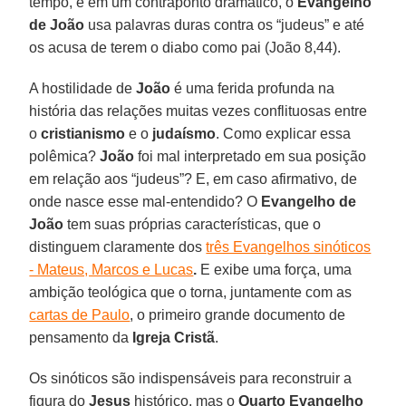
tempo, e em um contraponto dramático, o
Evangelho
de João
usa palavras duras contra os “judeus” e até
os acusa de terem o diabo como pai (João 8,44).
A hostilidade de
João
é uma ferida profunda na
história das relações muitas vezes conflituosas entre
o
cristianismo
e o
judaísmo
. Como explicar essa
polêmica?
João
foi mal interpretado em sua posição
em relação aos “judeus”? E, em caso afirmativo, de
onde nasce esse mal-entendido? O
Evangelho de
João
tem suas próprias características, que o
distinguem claramente dos
três Evangelhos sinóticos
- Mateus, Marcos e Lucas
.
E exibe uma força, uma
ambição teológica que o torna, juntamente com as
cartas de Paulo
, o primeiro grande documento de
pensamento da
Igreja Cristã
.
Os sinóticos são indispensáveis para reconstruir a
figura do
Jesus
histórico, mas o
Quarto Evangelho