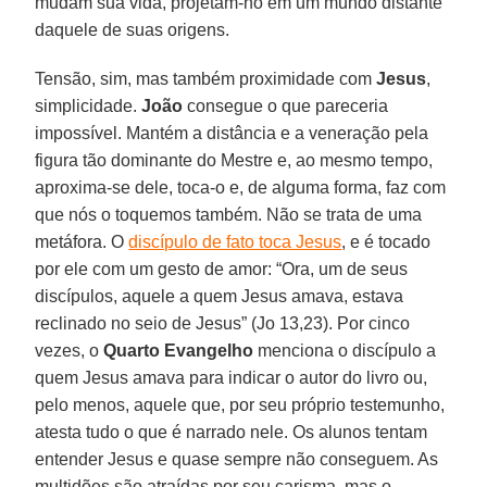
mudam sua vida, projetam-no em um mundo distante
daquele de suas origens.
Tensão, sim, mas também proximidade com
Jesus
,
simplicidade.
João
consegue o que pareceria
impossível. Mantém a distância e a veneração pela
figura tão dominante do Mestre e, ao mesmo tempo,
aproxima-se dele, toca-o e, de alguma forma, faz com
que nós o toquemos também. Não se trata de uma
metáfora. O
discípulo de fato toca Jesus
, e é tocado
por ele com um gesto de amor: “Ora, um de seus
discípulos, aquele a quem Jesus amava, estava
reclinado no seio de Jesus” (Jo 13,23). Por cinco
vezes, o
Quarto Evangelho
menciona o discípulo a
quem Jesus amava para indicar o autor do livro ou,
pelo menos, aquele que, por seu próprio testemunho,
atesta tudo o que é narrado nele. Os alunos tentam
entender Jesus e quase sempre não conseguem. As
multidões são atraídas por seu carisma, mas o