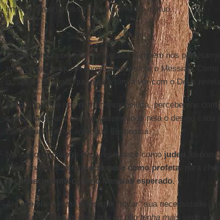
implica um progressivo conhecimento mútuo.
Assim como a mulher samaritana, também nós precisamo
para conhecer quem é verdadeiramente o Messias. Como 
ou ideais de Deus que pouco têm a ver com o Deus revel
No diálogo que nos narra o evangelista, percebemos com
samaritana
, aos poucos despertando nela o desejo cada
Ele é, qual é essa água que Ele possui.
No início do diálogo ela o reconhece como
judeu
, depois 
Jacó,
mais adiante o
reconhece como profeta
, para che
reconhecimento como o Messias esperado.
Até que ela mesma consegue "tocar" sua necessidade pr
dá-me dessa água, para que eu não tenha mais sede e nem 