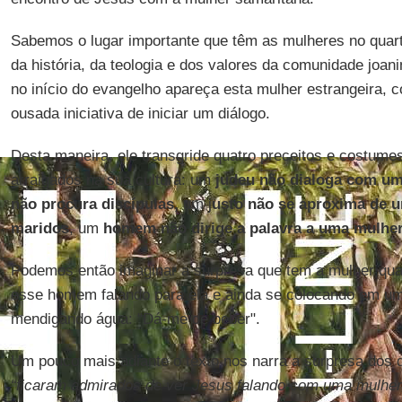
Sabemos o lugar importante que têm as mulheres no quart
da história, da teologia e dos valores da comunidade joa
no início do evangelho apareça esta mulher estrangeira, 
ousada iniciativa de iniciar um diálogo.
Desta maneira, ele transgride quatro preceitos e costum
arraigados na sua cultura: um
judeu
não dialoga com u
não procura discípulas,
um j
usto não se aproxima de 
maridos
, um
homem não dirige a palavra a uma mulhe
Podemos então imaginar a surpresa que tem a mulher qu
esse homem falando para ela e ainda se colocando em u
mendigando água: "Dá-me de beber".
Um pouco mais adiante o texto nos narra a surpresa dos di
“ficaram admirados de ver Jesus falando com uma mulhe