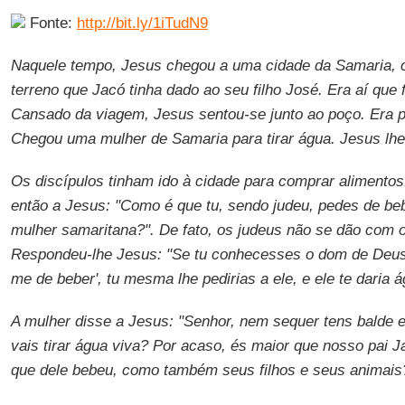
Fonte:
http://bit.ly/1iTudN9
Naquele tempo, Jesus chegou a uma cidade da Samaria, c
terreno que Jacó tinha dado ao seu filho José. Era aí que 
Cansado da viagem, Jesus sentou-se junto ao poço. Era po
Chegou uma mulher de Samaria para tirar água. Jesus lhe
Os discípulos tinham ido à cidade para comprar alimentos
então a Jesus: "Como é que tu, sendo judeu, pedes de b
mulher samaritana?". De fato, os judeus não se dão com 
Respondeu-lhe Jesus: "Se tu conhecesses o dom de Deus 
me de beber', tu mesma lhe pedirias a ele, e ele te daria á
A mulher disse a Jesus: "Senhor, nem sequer tens balde 
vais tirar água viva? Por acaso, és maior que nosso pai 
que dele bebeu, como também seus filhos e seus animais