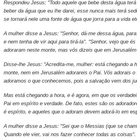
Respondeu Jesus: "Todo aquele que bebe desta água ter
beber da água que eu lhe darei, esse nunca mais terá sed
se tornará nele uma fonte de água que jorra para a vida et
A mulher disse a Jesus: "Senhor, dá-me dessa água, para
e nem tenha de vir aqui para tirá-la". "Senhor, vejo que é
adoraram neste monte, mas vós dizeis que em Jerusalém 
Disse-lhe Jesus: "Acredita-me, mulher: está chegando a
monte, nem em Jerusalém adorareis o Pai. Vós adorais o
adoramos o que conhecemos, pois a salvação vem dos ju
Mas está chegando a hora, e é agora, em que os verdadei
Pai em espírito e verdade. De fato, estes são os adorado
é espírito, e aqueles que o adoram devem adorá-lo em
esp
A mulher disse a Jesus: "Sei que o Messias (que se chama
Quando ele vier, vai nos fazer conhecer todas as coisas".