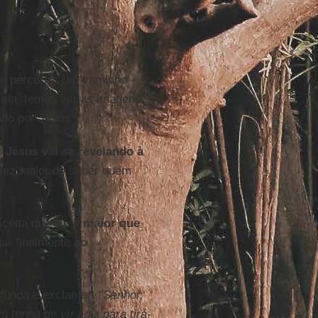
s percorrer um caminho
ela, temos várias imagens
ado por Jesus.
o
Jesus vai se revelando à
 vez maior de saber quem
aceita que ele é
maior que
gar finalmente
ao
ofunda e exclamar:
"Senhor,
tenha de vir aqui para tirá-