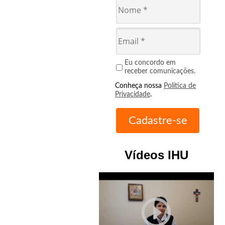
Eu concordo em
receber comunicações.
Conheça nossa
Política de
Privacidade
.
Vídeos IHU
play_circle_outline