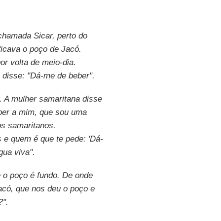
hamada Sicar, perto do
ficava o poço de Jacó.
r volta de meio-dia.
 disse: "Dá-me de beber".
. A mulher samaritana disse
eber a mim, que sou uma
os samaritanos.
e quem é que te pede: 'Dá-
gua viva".
e o poço é fundo. De onde
Jacó, que nos deu o poço e
?".