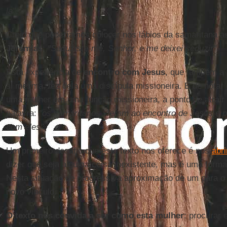
la"
.
Creio que poderíamos colocar nos lábios da samaritana as
Jeremias
:
"Seduziste-me, Senhor, e me deixei seduzir"
.
Esta experiência de
encontro com Jesus
, que também a 
si mesma, fez dela uma discípula missioneira. É de notar
uma mulher em uma função missioneira, a ponto de atrair
palavra:
"os samaritanos vieram ao encontro de Jesus e
com eles".
Um primeiro desafio que este texto nos oferece é nos
abr
dizer que seja alguma coisa inexistente, mas é uma forma
Nesta situação de progressiva aproximação de um para o 
novo vínculo.
O texto nos convida a ser como esta mulher
: procurar 