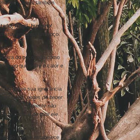
mulher”
. Jesus também
itado, frágil, humano
!
maria, encontra um poço
.
 beira do poço, não como
 tempo que sofre o calor e
esus sobre sua ignorância
endo judeu, pedes de beber
 Jesus: “
certamente não
 este poço, e do qual ele
relação que se estabelece