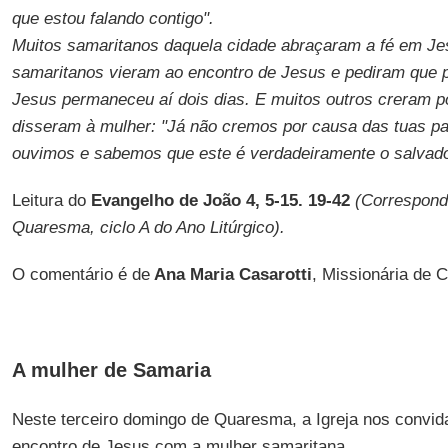
que estou falando contigo".
Muitos samaritanos daquela cidade abraçaram a fé em Jes
samaritanos vieram ao encontro de Jesus e pediram que
Jesus permaneceu aí dois dias. E muitos outros creram p
disseram à mulher: "Já não cremos por causa das tuas p
ouvimos e sabemos que este é verdadeiramente o salvad
Leitura do
Evangelho de João 4, 5-15. 19-42
(Correspond
Quaresma, ciclo A do Ano Litúrgico).
O comentário é de
Ana Maria Casarotti
, Missionária de 
A mulher de Samaria
Neste terceiro domingo de Quaresma, a Igreja nos convida
encontro de Jesus com a mulher samaritana.