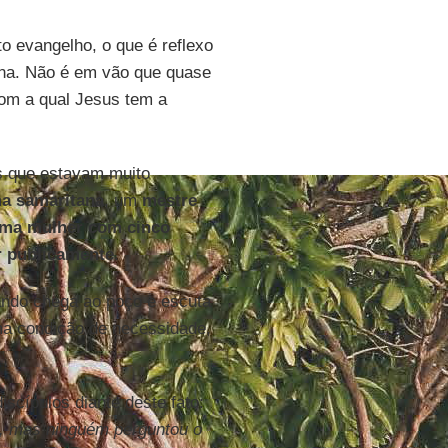
o evangelho, o que é reflexo
nina. Não é em vão que quase
com a qual Jesus tem a
es que estavam muito
ma
samaritana
, um
mestre
uma mulher com cinco
r publicamente
.
ando chega ao poço e escuta
ma condição de necessidade,
scípulos diante deste fato:
r, mas ninguém perguntou o