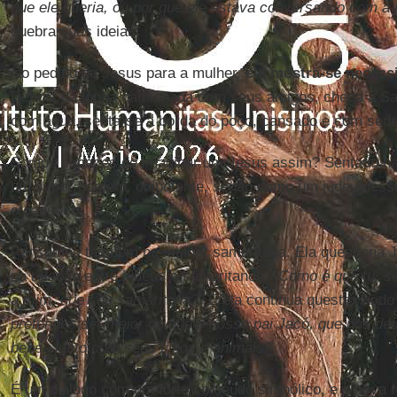
que ele queria, ou por que ele estava conversando com a 
quebra suas ideias!
No pedido de Jesus para a mulher,
ele mostra-se necess
Depois da longa caminhada com seus amigos, chega a Sa
com água, senta-se à borda do poço, cansado e com sede
Somos capazes de imaginar um Jesus assim? Sentado na
um super-homem, onipotente, senão como um judeu desse
o cansaço.
Pensemos também na mulher samaritana. Ela questiona J
na relação entre judeus e samaritanos:
“Como é que tu, s
a mim, que sou samaritana?”
E ela continua questionando
pretendes ser maior do que o nosso pai Jacó, que nos deu
bebeu junto com seus filhos e animais!
”.
É um diálogo com um forte conteúdo simbólico, e a nova 