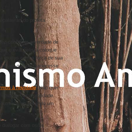
 palavras do profeta
fez conhecer a verdade de
 que o evangelista coloque
 a muitos com a força de sua
 pediram que permanecesse
irmos à novidade
. Não quer
 nova de ver a realidade.
outro vai se gerando um
e dialogar com os/as