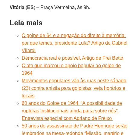
Vitória
(
ES
) – Praça Vermelha, às 9h.
Leia mais
O golpe de 64 e a negação do direito à memória:
por que temes, presidente Lula? Artigo de Gabriel
Vilardi
Democracia real e possível. Artigo de Frei Betto
O ato que marcou o apoio popular ao golpe de
1964
Movimentos populares vão às ruas neste sábado
(23) contra anistia para golpistas; veja horários e
locais
60 anos do Golpe de 1964: “A possibilidade de
rupturas institucionais ainda paira sobre nós”.
Entrevista especial com Adriano de Freixo
50 anos do assassinato de Padre Henrique serão
lembrados na mesa-redonda “Missão, martírio e