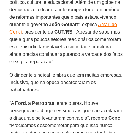
político, cultural e educacional. Além de um golpe na
democracia, a ditadura interrompeu todo um período
de reformas importantes que o país estava vivendo
durante o governo
João Goulart
”, explica
Amarildo
Cenci
, presidente da
CUT
/
RS
. “Apesar de sabermos
que alguns poucos setores reacionários comemoram
este episódio lamentável, a sociedade brasileira
ainda precisa continuar apurando a verdade dos fatos
e exigir a reparação”.
O dirigente sindical lembra que tem muitas empresas,
inclusive, que na época encarceraram os
trabalhadores.
“A
Ford
, a
Petrobras
, entre outras. Houve
perseguição a dirigentes sindicais que não aceitaram
a ditadura e se levantaram contra ela”, recorda
Cenci
.
“Precisamos descomemorar para que isso nunca
mais aconteça no nosso país, como essa tentativa