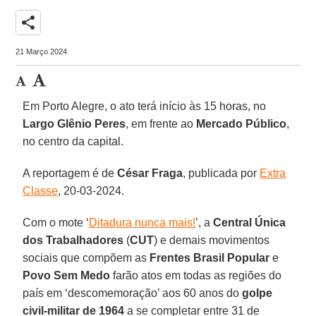
share
21 Março 2024
Em Porto Alegre, o ato terá início às 15 horas, no
Largo Glênio Peres
, em frente ao
Mercado Público
,
no centro da capital.
A reportagem é de
César Fraga
, publicada por
Extra
Classe
, 20-03-2024.
Com o mote ‘
Ditadura nunca mais!
’, a
Central Única
dos Trabalhadores
(
CUT
) e demais movimentos
sociais que compõem as
Frentes Brasil Popular
e
Povo Sem Medo
farão atos em todas as regiões do
país em ‘descomemoração’ aos 60 anos do
golpe
civil-militar de 1964
a se completar entre 31 de