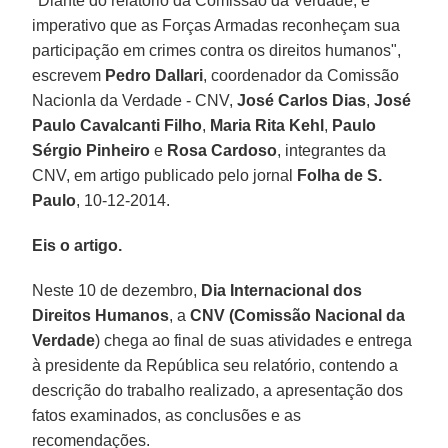
"Diante do relatório da Comissão da Verdade, é
imperativo que as Forças Armadas reconheçam sua
participação em crimes contra os direitos humanos",
escrevem
Pedro Dallari
, coordenador da Comissão
Nacionla da Verdade - CNV,
José Carlos Dias
,
José
Paulo Cavalcanti Filho
,
Maria Rita Kehl
,
Paulo
Sérgio Pinheiro
e
Rosa Cardoso
, integrantes da
CNV, em artigo publicado pelo jornal
Folha de S.
Paulo
, 10-12-2014.
Eis o artigo.
Neste 10 de dezembro,
Dia Internacional dos
Direitos Humanos
, a
CNV (Comissão Nacional da
Verdade
) chega ao final de suas atividades e entrega
à presidente da República seu relatório, contendo a
descrição do trabalho realizado, a apresentação dos
fatos examinados, as conclusões e as
recomendações.