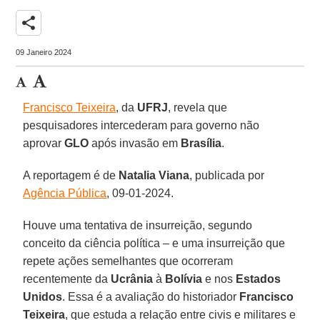
share
09 Janeiro 2024
Francisco Teixeira
, da
UFRJ
, revela que
pesquisadores intercederam para governo não
aprovar
GLO
após invasão em
Brasília
.
A reportagem é de
Natalia Viana
, publicada por
Agência Pública
, 09-01-2024.
Houve uma tentativa de insurreição, segundo
conceito da ciência política – e uma insurreição que
repete ações semelhantes que ocorreram
recentemente da
Ucrânia
à
Bolívia
e nos
Estados
Unidos
. Essa é a avaliação do historiador
Francisco
Teixeira
, que estuda a relação entre civis e militares e