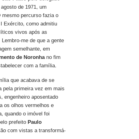
e agosto de 1971, um
 O mesmo percurso fazia o
I Exército, como admitiu
líticos vivos após as
.) Lembro-me de que a gente
Viagem semelhante, em
rmento de Noronha
no fim
tabelecer com a família.
mília que acabava de se
ia pela primeira vez em mais
s, engenheiro aposentado
nha os olhos vermelhos e
, quando o imóvel foi
elo prefeito
Paulo
ão com vistas a transformá-