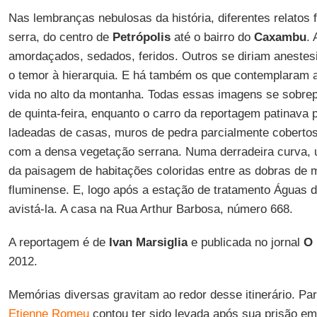
Nas lembranças nebulosas da história, diferentes relatos 
serra, do centro de
Petrópolis
até o bairro do
Caxambu
. 
amordaçados, sedados, feridos. Outros se diriam anestesi
o temor à hierarquia. E há também os que contemplaram
vida no alto da montanha. Todas essas imagens se sobre
de quinta-feira, enquanto o carro da reportagem patinava 
ladeadas de casas, muros de pedra parcialmente cobertos 
com a densa vegetação serrana. Numa derradeira curva, 
da paisagem de habitações coloridas entre as dobras de 
fluminense. E, logo após a estação de tratamento Águas d
avistá-la. A casa na Rua Arthur Barbosa, número 668.
A reportagem é de
Ivan Marsiglia
e publicada no jornal
O 
2012.
Memórias diversas gravitam ao redor desse itinerário. Para
Etienne Romeu
contou ter sido levada após sua prisão e