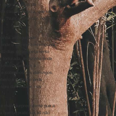
alegria, jamais de
da casa, a família, que se
r ali. "Nunca sentimos nenhum
tamanha ambiguidade
 onde o menino contemplava
 40 dias do atropelamento
r torturada. A cozinha onde
 serviria também à
s e sobrinhos nos domingos.
heiro é o aquele onde
o soro da verdade, nos
é mais surpreendente que a
a que se praticava ali não