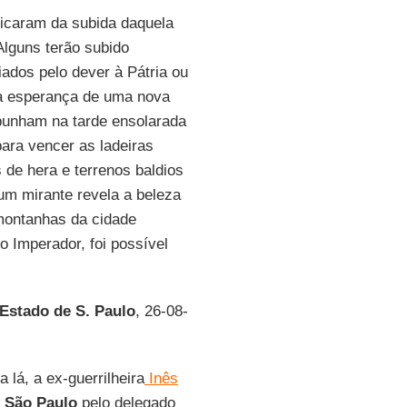
ficaram da subida daquela
Alguns terão subido
ados pelo dever à Pátria ou
 a esperança de uma nova
punham na tarde ensolarada
para vencer as ladeiras
de hera e terrenos baldios
um mirante revela a beleza
montanhas da cidade
o Imperador, foi possível
Estado de S. Paulo
, 26-08-
 lá, a ex-guerrilheira
Inês
m
São Paulo
pelo delegado