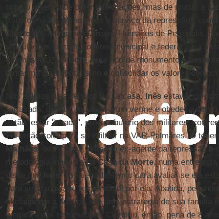
tinha o objetivo de obter informações, mas de mudar a c
transformá-los em espiões a serviço da repressão", cont
Centro de Defesa dos Direitos Humanos de Petrópolis, há 
articulações com os poderes municipal e federal para a t
em museu. Para
Boff
, esse tipo de monumento é fundamen
fantasma do autoritarismo e consolidar os valores democr
Nos últimos dias de suplício na casa,
Inês
estava, confo
"arrasada, doente, reduzida a um verme e obedecia como
então, estar "virada", no vocabulário dos militares: conve
Foi então solta para se infiltrar na VAR-Palmares. O tene
Malhães
, de 74 anos, primeiro ex-agente da repressão a c
metodologia macabra da
Casa da Morte
, numa entrevista
disse que
Inês
"foi libertada sem o cara avaliar se ela es
cara seria o agente responsável por ela. Abatida, pesando
oficialmente à Justiça, em uma estratégia de sua família 
vingança dos torturadores. Cumpriu, então, pena de 8 ano