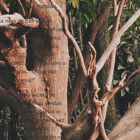
ara a Rua Arthur Barbosa.
ia mais de três anos e
se refere ao corte do telhado
u a escavação do barranco
urrasqueira. E ressalta a
s atuais 372 m². "Tem
scaracterizado?", intervém o
, de 31 anos. "O que vão
o era a coisa?"
io direto para a casa de
as lembranças mais vívidas
o para trabalhar, apenas o
Andei aqui pela primeira vez.
ão com os vizinhos no
ue suas palavras sugerem em