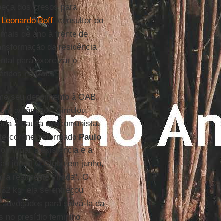
abeça dos presos para
a
Leonardo Boff
, consultor do
mais de ano à frente de
ransformação da residência
tal para exorcizar o
áticos no País.
rme seu depoimento à OAB,
 um autômato". Simulou,
rtida à causa anticomunista.
nte-coronel reformado
Paulo
onfirmar a existência e a
 ao jornal O Globo em junho,
tava realmente virada". O
 32 kg, ela se entregou
e advogados para salvá-la da
s no presídio feminino