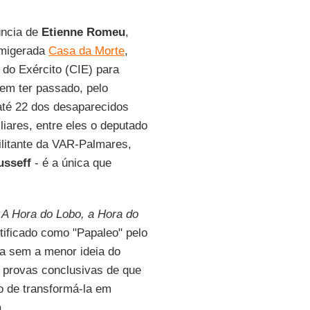
ncia de
Etienne Romeu
,
famigerada
Casa da Morte
,
 do Exército (CIE) para
dem ter passado, pelo
até 22 dos desaparecidos
liares, entre eles o deputado
ilitante da VAR-Palmares,
usseff
- é a única que
m
A Hora do Lobo, a Hora do
tificado como "Papaleo" pelo
sa sem a menor ideia do
r provas conclusivas de que
ão de transformá-la em
.