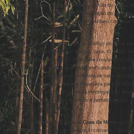
relação ao passado. "Nossas lembranças são de vida e de 
sofrimento", explica. Mesmo com a revelação do passado 
diz apolítica e católica não praticante, resolveu continua
baixo astral aqui", diz
Lilian
.
Cruzando os relatos de parte a parte, é difícil imaginar 
impregnada nas paredes de um mesmo lugar. O quarto de
a serra ao acordar é o mesmo onde
Inês
convalesceu por
sofrido durante sua captura, até estar em condições de se
ela era obrigada a preparar nua a comida de seus algozes
inesquecível lasanha que
Renato
preparava para os filho
O quarto que hoje acolhe a simpática empregada do engen
militares aplicavam choques elétricos e pentatol sódico, 
interrogatórios da guerrilheira.
A forma como
Etienne
escapou da
Casa da Morte
só não 
maneira como descobriu o endereço do cativeiro. "A tortur