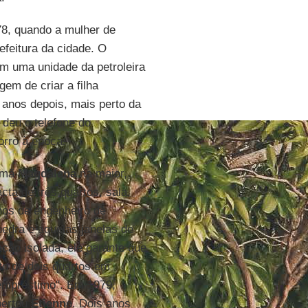
8, quando a mulher de
efeitura da cidade. O
em uma unidade da petroleira
em de criar a filha
 anos depois, mais perto da
 deu o telefone do
orro à época.
irmã
Magdalena
na maior,
ta de três quartos, sala,
hos de engenheiro de
pedra e aquelas janelas de
ção isolada, ele garante que
to de dois quartos em
 empréstimo". Em 1979,
bertou
Etienne
. Dois anos