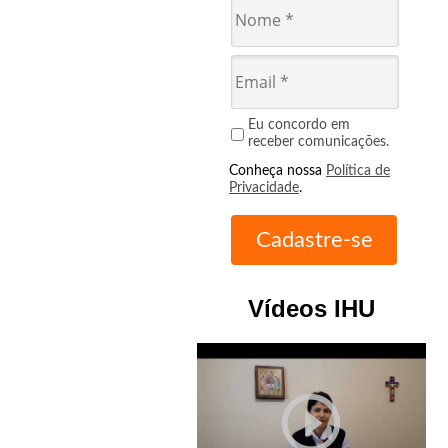
Eu concordo em
receber comunicações.
Conheça nossa
Política de
Privacidade
.
Vídeos IHU
play_circle_outline