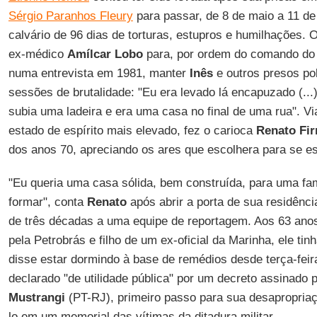
Sérgio Paranhos Fleury
para passar, de 8 de maio a 11 d
calvário de 96 dias de torturas, estupros e humilhações.
ex-médico
Amílcar Lobo
para, por ordem do comando do 
numa entrevista em 1981, manter
Inês
e outros presos po
sessões de brutalidade: "Eu era levado lá encapuzado (..
subia uma ladeira e era uma casa no final de uma rua". 
estado de espírito mais elevado, fez o carioca
Renato Fi
dos anos 70, apreciando os ares que escolhera para se es
"Eu queria uma casa sólida, bem construída, para uma fa
formar", conta
Renato
após abrir a porta de sua residênc
de três décadas a uma equipe de reportagem. Aos 63 ano
pela Petrobrás e filho de um ex-oficial da Marinha, ele ti
disse estar dormindo à base de remédios desde terça-feira
declarado "de utilidade pública" por um decreto assinado p
Mustrangi
(PT-RJ), primeiro passo para sua desapropriaç
lo em um memorial das vítimas da ditadura militar.