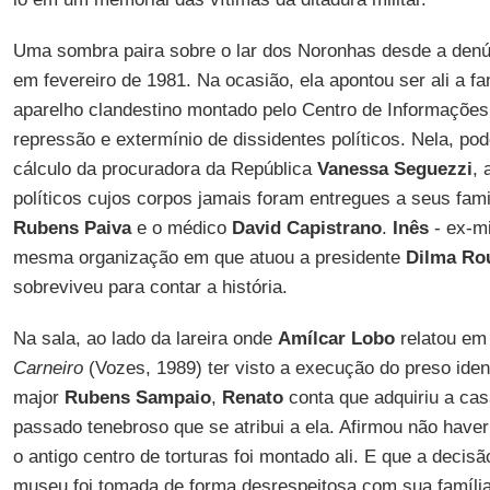
Uma sombra paira sobre o lar dos Noronhas desde a denú
em fevereiro de 1981. Na ocasião, ela apontou ser ali a 
aparelho clandestino montado pelo Centro de Informações
repressão e extermínio de dissidentes políticos. Nela, po
cálculo da procuradora da República
Vanessa Seguezzi
, 
políticos cujos corpos jamais foram entregues a seus fami
Rubens Paiva
e o médico
David Capistrano
.
Inês
- ex-m
mesma organização em que atuou a presidente
Dilma Ro
sobreviveu para contar a história.
Na sala, ao lado da lareira onde
Amílcar Lobo
relatou e
Carneiro
(Vozes, 1989) ter visto a execução do preso iden
major
Rubens Sampaio
,
Renato
conta que adquiriu a ca
passado tenebroso que se atribui a ela. Afirmou não have
o antigo centro de torturas foi montado ali. E que a decis
museu foi tomada de forma desrespeitosa com sua família