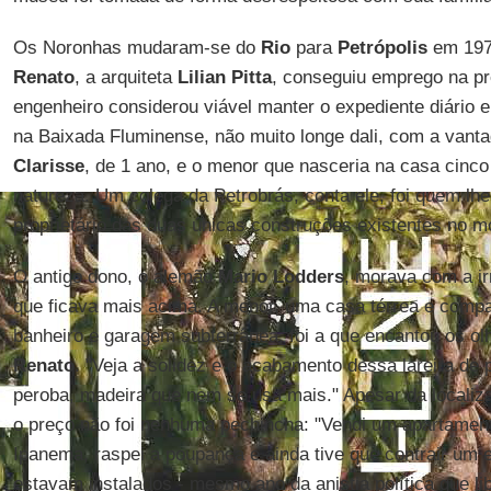
Os Noronhas mudaram-se do
Rio
para
Petrópolis
em 197
Renato
, a arquiteta
Lilian Pitta
, conseguiu emprego na pr
engenheiro considerou viável manter o expediente diário 
na Baixada Fluminense, não muito longe dali, com a vantag
Clarisse
, de 1 ano, e o menor que nasceria na casa cinco
natureza. Um colega da Petrobrás, conta ele, foi quem lhe
proprietário das duas únicas construções existentes no m
O antigo dono, o alemão
Mario Lodders
, morava com a 
que ficava mais acima. A menor, uma casa térrea e compac
banheiro e garagem subterrânea, foi a que encantou os ol
Renato
. "Veja a solidez e o acabamento dessa lareira de 
peroba, madeira que nem se usa mais." Apesar da localiza
o preço não foi nenhuma pechincha: "Vendi um apartamen
Ipanema, raspei a poupança e ainda tive que contrair um
estavam instalados - mesmo ano da anistia política que li