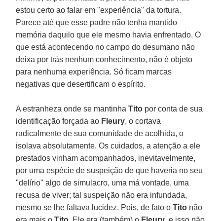
estou certo ao falar em "experiência" da tortura.
Parece até que esse padre não tenha mantido
memória daquilo que ele mesmo havia enfrentado. O
que está acontecendo no campo do desumano não
deixa por trás nenhum conhecimento, não é objeto
para nenhuma experiência. Só ficam marcas
negativas que desertificam o espírito.
A estranheza onde se mantinha
Tito
por conta de sua
identificação forçada ao
Fleury
, o cortava
radicalmente de sua comunidade de acolhida, o
isolava absolutamente. Os cuidados, a atenção a ele
prestados vinham acompanhados, inevitavelmente,
por uma espécie de suspeição de que haveria no seu
"delírio" algo de simulacro, uma má vontade, uma
recusa de viver; tal suspeição não era infundada,
mesmo se lhe faltava lucidez. Pois, de fato o
Tito
não
era mais o
Tito
. Ele era (também) o
Fleury
, e isso não