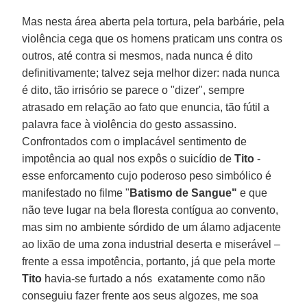
Mas nesta área aberta pela tortura, pela barbárie, pela
violência cega que os homens praticam uns contra os
outros, até contra si mesmos, nada nunca é dito
definitivamente; talvez seja melhor dizer: nada nunca
é dito, tão irrisório se parece o "dizer", sempre
atrasado em relação ao fato que enuncia, tão fútil a
palavra face à violência do gesto assassino.
Confrontados com o implacável sentimento de
impotência ao qual nos expôs o suicídio de
Tito
-
esse enforcamento cujo poderoso peso simbólico é
manifestado no filme "
Batismo de Sangue"
e que
não teve lugar na bela floresta contígua ao convento,
mas sim no ambiente sórdido de um álamo adjacente
ao lixão de uma zona industrial deserta e miserável –
frente a essa impotência, portanto, já que pela morte
Tito
havia-se furtado a nós exatamente como não
conseguiu fazer frente aos seus algozes, me soa