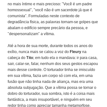
no mais íntimo e mais precioso: "Você é um padre
homossexual", "você não é um sacerdote já que é
comunista". Formuladas neste contexto de
degradância física, as palavras tornam-se golpes que
abalam o edifício sempre precário da pessoa, e
"despersonalizam" a vítima.
Até a hora de sua morte, durante todos os anos do
exílio, nunca mais se calou a voz do
Fleury
na
cabeça do
Tito
; em tudo ela o mandava: ir para casa,
sair, calar-se, falar, nenhum dos seus gestos escapou
mais desse controle. O torturador tinha se imiscuído
em sua vítima, fazia um corpo só com ela, em uma
fusão que não tinha nada de aliança, mas era uma
absoluta subjugação. Que a vítima possa se tornar o
dobro do torturador, sua sombra, isto é a coisa mais
fantástica, a mais insuportável, e ninguém em seu
redor tinha como apreciar tamanha metamorfose.