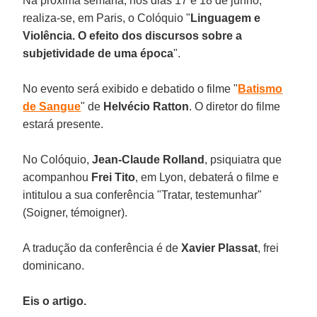
Na próxima semana, nos dias 17 e 18 de junho,
realiza-se, em Paris, o Colóquio "
Linguagem e
Violência. O efeito dos discursos sobre a
subjetividade de uma época
".
No evento será exibido e debatido o filme "
Batismo
de Sangue
" de
Helvécio Ratton
. O diretor do filme
estará presente.
No Colóquio,
Jean-Claude Rolland
, psiquiatra que
acompanhou
Frei Tito
, em Lyon, debaterá o filme e
intitulou a sua conferência "Tratar, testemunhar"
(Soigner, témoigner).
A tradução da conferência é de
Xavier Plassat
, frei
dominicano.
Eis o artigo.