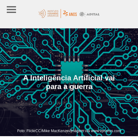
A Inteligência Artificial vai
para a guerra
Foto: FlickrCC/Mike MacKenzei/Imagem via www.vpnsrus.com