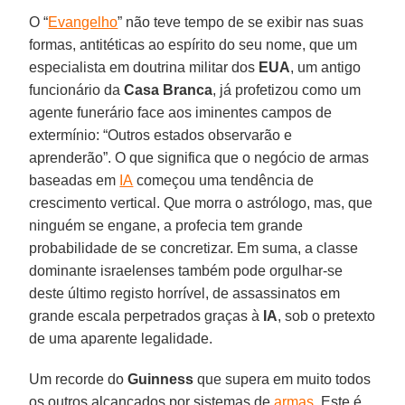
O “
Evangelho
” não teve tempo de se exibir nas suas
formas, antitéticas ao espírito do seu nome, que um
especialista em doutrina militar dos
EUA
, um antigo
funcionário da
Casa Branca
, já profetizou como um
agente funerário face aos iminentes campos de
extermínio: “Outros estados observarão e
aprenderão”. O que significa que o negócio de armas
baseadas em
IA
começou uma tendência de
crescimento vertical. Que morra o astrólogo, mas, que
ninguém se engane, a profecia tem grande
probabilidade de se concretizar. Em suma, a classe
dominante israelenses também pode orgulhar-se
deste último registo horrível, de assassinatos em
grande escala perpetrados graças à
IA
, sob o pretexto
de uma aparente legalidade.
Um recorde do
Guinness
que supera em muito todos
os outros alcançados por sistemas de
armas
. Este é