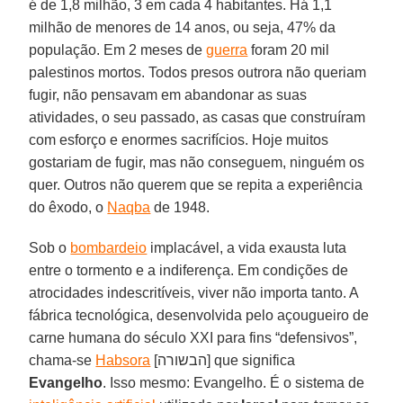
é de 1,8 milhão, 3 em cada 4 habitantes. Há 1,1
milhão de menores de 14 anos, ou seja, 47% da
população. Em 2 meses de
guerra
foram 20 mil
palestinos mortos. Todos presos outrora não queriam
fugir, não pensavam em abandonar as suas
atividades, o seu passado, as casas que construíram
com esforço e enormes sacrifícios. Hoje muitos
gostariam de fugir, mas não conseguem, ninguém os
quer. Outros não querem que se repita a experiência
do êxodo, o
Naqba
de 1948.
Sob o
bombardeio
implacável, a vida exausta luta
entre o tormento e a indiferença. Em condições de
atrocidades indescritíveis, viver não importa tanto. A
fábrica tecnológica, desenvolvida pelo açougueiro de
carne humana do século XXI para fins “defensivos”,
chama-se
Habsora
[הבשורה] que significa
Evangelho
. Isso mesmo: Evangelho. É o sistema de