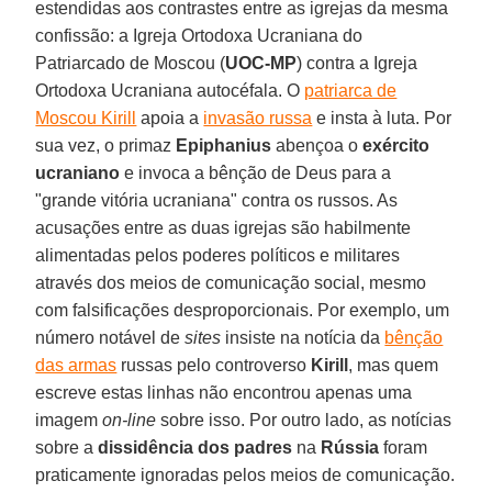
estendidas aos contrastes entre as igrejas da mesma
confissão: a Igreja Ortodoxa Ucraniana do
Patriarcado de Moscou (
UOC-MP
) contra a Igreja
Ortodoxa Ucraniana autocéfala. O
patriarca de
Moscou Kirill
apoia a
invasão russa
e insta à luta. Por
sua vez, o primaz
Epiphanius
abençoa o
exército
ucraniano
e invoca a bênção de Deus para a
"grande vitória ucraniana" contra os russos. As
acusações entre as duas igrejas são habilmente
alimentadas pelos poderes políticos e militares
através dos meios de comunicação social, mesmo
com falsificações desproporcionais. Por exemplo, um
número notável de
sites
insiste na notícia da
bênção
das armas
russas pelo controverso
Kirill
, mas quem
escreve estas linhas não encontrou apenas uma
imagem
on-line
sobre isso. Por outro lado, as notícias
sobre a
dissidência dos padres
na
Rússia
foram
praticamente ignoradas pelos meios de comunicação.