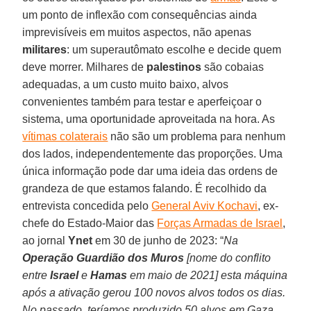
um ponto de inflexão com consequências ainda
imprevisíveis em muitos aspectos, não apenas
militares
: um superautômato escolhe e decide quem
deve morrer. Milhares de
palestinos
são cobaias
adequadas, a um custo muito baixo, alvos
convenientes também para testar e aperfeiçoar o
sistema, uma oportunidade aproveitada na hora. As
vítimas colaterais
não são um problema para nenhum
dos lados, independentemente das proporções. Uma
única informação pode dar uma ideia das ordens de
grandeza de que estamos falando. É recolhido da
entrevista concedida pelo
General Aviv Kochavi
, ex-
chefe do Estado-Maior das
Forças Armadas de Israel
,
ao jornal
Ynet
em 30 de junho de 2023: “
Na
Operação Guardião dos Muros
[nome do conflito
entre
Israel
e
Hamas
em maio de 2021] esta máquina
após a ativação gerou 100 novos alvos todos os dias.
No passado, teríamos produzido 50 alvos em Gaza