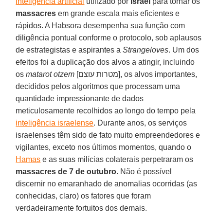
inteligência artificial
utilizado por
Israel
para tornar os
massacres
em grande escala mais eficientes e
rápidos. A Habsora desempenha sua função com
diligência pontual conforme o protocolo, sob aplausos
de estrategistas e aspirantes a
Strangeloves
. Um dos
efeitos foi a duplicação dos alvos a atingir, incluindo
os
matarot otzem
[מטרות עוצם], os alvos importantes,
decididos pelos algoritmos que processam uma
quantidade impressionante de dados
meticulosamente recolhidos ao longo do tempo pela
inteligência israelense
. Durante anos, os serviços
israelenses têm sido de fato muito empreendedores e
vigilantes, exceto nos últimos momentos, quando o
Hamas
e as suas milícias colaterais perpetraram os
massacres de 7 de outubro
. Não é possível
discernir no emaranhado de anomalias ocorridas (as
conhecidas, claro) os fatores que foram
verdadeiramente fortuitos dos demais.