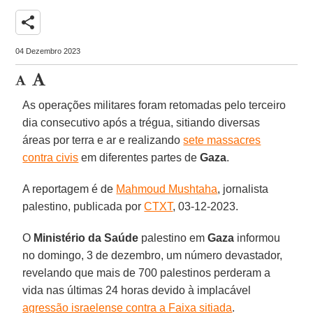
share
04 Dezembro 2023
As operações militares foram retomadas pelo terceiro
dia consecutivo após a trégua, sitiando diversas
áreas por terra e ar e realizando
sete massacres
contra civis
em diferentes partes de
Gaza
.
A reportagem é de
Mahmoud Mushtaha
, jornalista
palestino, publicada por
CTXT
, 03-12-2023.
O
Ministério da Saúde
palestino em
Gaza
informou
no domingo, 3 de dezembro, um número devastador,
revelando que mais de 700 palestinos perderam a
vida nas últimas 24 horas devido à implacável
agressão israelense contra a Faixa sitiada
.