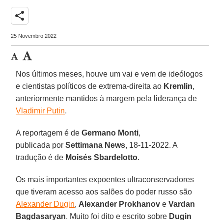
share
25 Novembro 2022
Nos últimos meses, houve um vai e vem de ideólogos
e cientistas políticos de extrema-direita ao
Kremlin
,
anteriormente mantidos à margem pela liderança de
Vladimir Putin
.
A reportagem é de
Germano Monti
,
publicada por
Settimana News
, 18-11-2022. A
tradução é de
Moisés Sbardelotto
.
Os mais importantes expoentes ultraconservadores
que tiveram acesso aos salões do poder russo são
Alexander Dugin
,
Alexander Prokhanov
e
Vardan
Bagdasaryan
. Muito foi dito e escrito sobre
Dugin