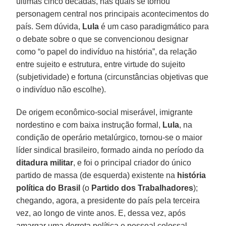
últimas cinco décadas, nas quais se tornou
personagem central nos principais acontecimentos do
país. Sem dúvida,
Lula
é um caso paradigmático para
o debate sobre o que se convencionou designar
como “o papel do indivíduo na história”, da relação
entre sujeito e estrutura, entre virtude do sujeito
(subjetividade) e fortuna (circunstâncias objetivas que
o indivíduo não escolhe).
De origem econômico-social miserável, imigrante
nordestino e com baixa instrução formal,
Lula
, na
condição de operário metalúrgico, tornou-se o maior
líder sindical brasileiro, formado ainda no período da
ditadura militar
, e foi o principal criador do único
partido de massa (de esquerda) existente na
história
política do Brasil
(o
Partido dos Trabalhadores
);
chegando, agora, a presidente do país pela terceira
vez, ao longo de vinte anos. E, dessa vez, após
amargar uma derrota política e pessoal colossal,