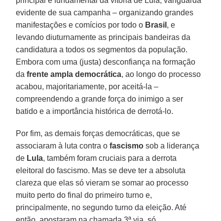
principal e fundamental da vitória de Lula, vanguarda
evidente de sua campanha – organizando grandes
manifestações e comícios por todo o
Brasil
, e
levando diuturnamente as principais bandeiras da
candidatura a todos os segmentos da população.
Embora com uma (justa) desconfiança na formação
da
frente ampla democrática
, ao longo do processo
acabou, majoritariamente, por aceitá-la –
compreendendo a grande força do inimigo a ser
batido e a importância histórica de derrotá-lo.
Por fim, as demais forças democráticas, que se
associaram à luta contra o
fascismo
sob a liderança
de
Lula
, também foram cruciais para a derrota
eleitoral do fascismo. Mas se deve ter a absoluta
clareza que elas só vieram se somar ao processo
muito perto do final do primeiro turno e,
principalmente, no segundo turno da eleição. Até
então, apostaram na chamada 3ª via, só