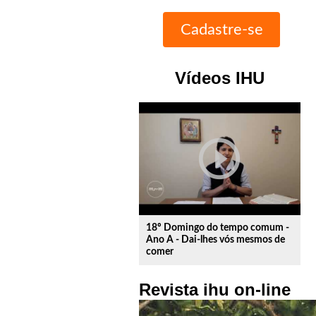
Vídeos IHU
play_circle_outline
18º Domingo do tempo comum -
Ano A - Dai-lhes vós mesmos de
comer
Revista ihu on-line