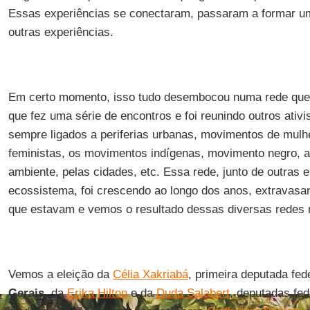
Essas experiências se conectaram, passaram a formar u
outras experiências.
Em certo momento, isso tudo desembocou numa rede qu
que fez uma série de encontros e foi reunindo outros ativi
sempre ligados a periferias urbanas, movimentos de mul
feministas, os movimentos indígenas, movimento negro, a
ambiente, pelas cidades, etc. Essa rede, junto de outras
ecossistema, foi crescendo ao longo dos anos, extravasa
que estavam e vemos o resultado dessas diversas redes 
Vemos a eleição da
Célia Xakriabá
, primeira deputada fed
Gerais
, da
Erika Hilton
e da
Duda Salabert
, deputadas fe