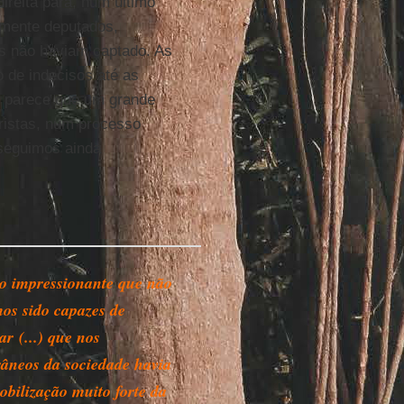
ireita para, num último
emente deputados,
s não haviam captado. As
 de indecisos até as
, parece que um grande
ristas, num processo
nseguimos ainda
o impressionante que não
os sido capazes de
r (...) que nos
râneos da sociedade havia
bilização muito forte da