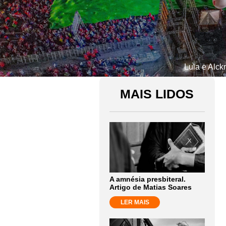
Lula e Alck
MAIS LIDOS
A amnésia presbiteral.
Artigo de Matias Soares
LER MAIS