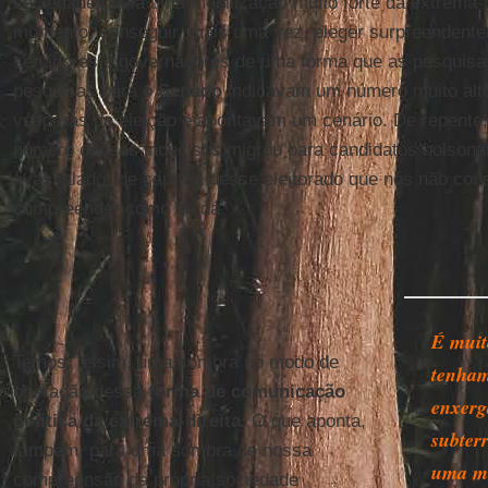
sociedade havia uma mobilização muito forte da extrema-d
momento, conseguir, mais uma vez, eleger surpreendent
senadores e governadores de uma forma que as pesquisa
pesquisas para o
Senado
indicavam um número muito alto
vésperas da eleição e apontavam um cenário. De repente
número desses indecisos migrou para candidatos bolsona
avassalador de captura desse eleitorado que nós não co
compreender como se dá.
É muit
Temos, assim, uma sombra no modo de
tenham
operação dessa
forma de comunicação
enxerga
política da extrema-direita
. O que aponta,
subter
também, para uma sombra de nossa
uma mo
compreensão da própria sociedade