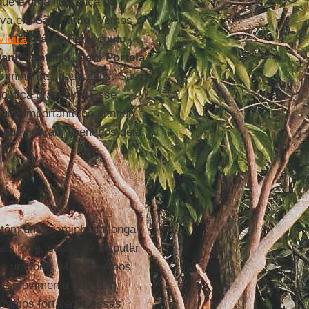
que é uma liderança do
siva em
São Paulo
. Vemos a
Vieira
,
Fábio Félix
como
ani Monteiro
,
Dani Portela
as minorias, das bases. São
ítica brasileira. Esse
uito importante no sentido
que ficaram alienados dela.
s têm uma caminhada longa
ais forte, capaz de disputar
mo um todo. Mas devemos
sse movimento que vem
ríamos fortalecer essas