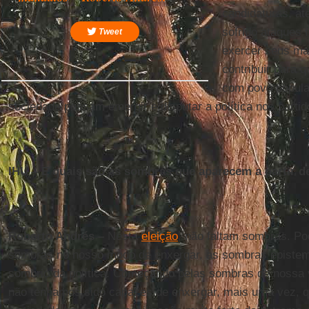
candidaturas, at
sofrido ataques 
Tweet
exercer seus ma
contribuir para 
com povo popular
sociedade possam emergir e disputar a política nos parti
IHU – E quais são as sombras que aparecem a partir d
Roberto Andrés –
Nesta
eleição
, não faltam sombras. Po
sombras no nosso modo de enxergar, as sombras epistemo
sombrio da política. Começando pelas sombras de nossa 
não tenhamos sido capazes de enxergar, mais uma vez, q