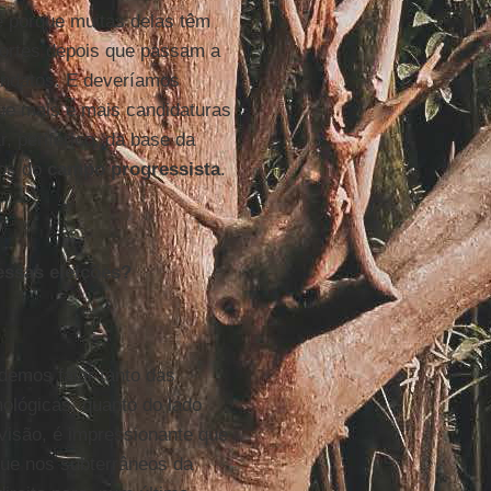
é porque muitas delas têm
fortes depois que passam a
ndatos. E deveríamos
que mais e mais candidaturas
, periférico, da base da
dos do
campo progressista
.
essas eleições?
demos falar tanto das
lógicas, quanto do lado
visão, é impressionante que
ue nos subterrâneos da