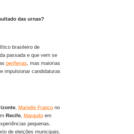
esultado das urnas?
ico brasileiro de
da passada e que vem se
 as
periferias
, mas maiorias
e impulsionar candidaturas
izonte
,
Marielle Franco
no
em
Recife
,
Marquito
em
experiências pequenas,
to de eleições municipais.