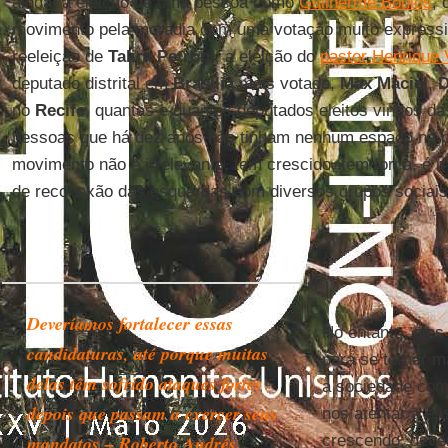
ainda, a eleição de uma pessoa como
Guilherme Boulos
, 
movimento pela moradia com uma votação muito expres
reeleição de
Talira Petroni
, a eleição do
pastor Henrique 
deputado distrital em
Brasília
mais votado,
Max Maciel
,
D
no
Recife
, quantas e quantos deputados eleitos vindos d
pessoas que há dez anos não tinham nenhum espaço na pol
movimento não é irrelevante, tem crescido, tem força, é m
de reconexão das esquerdas com diversos grupos sociais 
Deveríamos fortalecer essas
No entanto, ele
candidaturas, até porque muitas
para se tornar m
delas têm sofrido ataques fortes
a sociedade co
depois que passam a exercer seus
nos atentar a e
mandatos
–
Roberto Andrés.
crescendo, deve