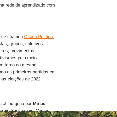
ma rede de aprendizado com
e se chamou
Ocupa Política
,
stas, grupos, coletivos
heres, movimentos
tivismos pelo meio
 em torno do mesmo
ndo os primeiros partidos em
nas eleições de 2022.
eral indígena por
Minas
derais transexuais. Vemos,