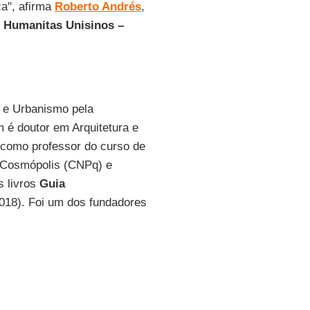
ca", afirma
Roberto Andrés
,
o Humanitas Unisinos –
 e Urbanismo pela
 é doutor em Arquitetura e
 como professor do curso de
o Cosmópolis (CNPq) e
s livros
Guia
018). Foi um dos fundadores