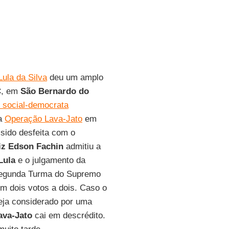
Lula da Silva
deu um amplo
C
, em
São Bernardo do
 social-democrata
da
Operação Lava-Jato
em
 sido desfeita com o
iz Edson Fachin
admitiu a
Lula
e o julgamento da
Segunda Turma do Supremo
m dois votos a dois. Caso o
ja considerado por uma
ava-Jato
cai em descrédito.