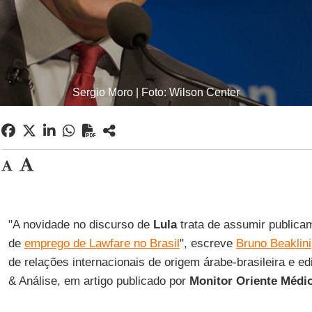
Sergio Moro | Foto: Wilson Center
"A novidade no discurso de
Lula
trata de assumir publica
de
emprego de Lawfare no Brasil
", escreve
Bruno Beaklini
de relações internacionais de origem árabe-brasileira e ed
& Análise, em artigo publicado por
Monitor Oriente Médi