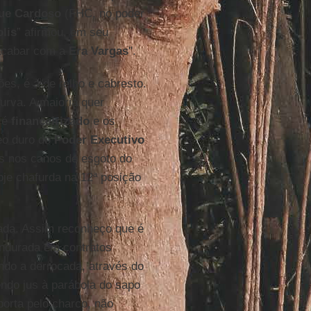
ue Cardoso
(FHC, no poder
lis
” afirmou, em seu
"acabar com a
Era Vargas
".
ões, é a de relho e cabresto.
urva. A maioria quer
é
financeirizado
e os
eo duro do
Poder Executivo
os nos canos de esgoto do
oje chafurda na 12ª posição
ada. Assim reconheço que é
endurada em contratos
ndo a derrocada, através do
ndo jus à parábola do sapo
porta pelo charco, não