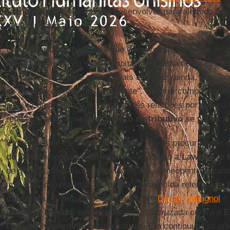
capitalismo brasileiro de se desenvolver para além do pape
desindustrialização.
Uma das razões para este que escreve não acreditar em
no Brasil
dentro do marco capitalista é justamente essa: 
não são o suficiente anticoloniais e, menos ainda, decol
as famílias da "burguesia restante". Se tiver compromiss
seja o compromisso de garantir três refeições por dia e o 
renda - imediatamente o
conflito distributivo
se potencia
Em termos de carreiras de
Estado
, jovens procuradores
do Direito comum
e terminam executando a
Lawfare
(o 
de guerra). Mesclados com variações do neopentecostali
imbuídos de uma missão "divina", através da releitura do
calvinista
. Assim, os coordenados por
Deltan Dallagnol
e 
Januário Paludo
, empreenderam uma cruzada contra o
E
Desenvolvimentista
e suas sobras. É o continuum da pro