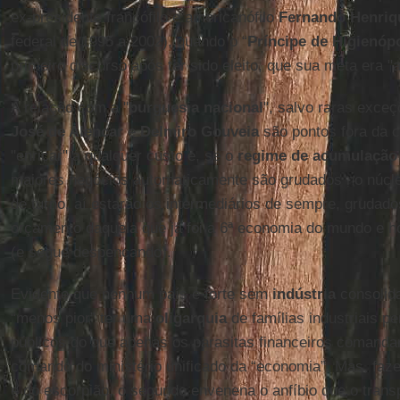
ex-presidente francófilo e americanófilo
Fernando Henriq
federal de 1995 a 2002), quando o “
Príncipe de Higienópo
primeiro discurso após ter sido eleito, que sua meta era 
A relação com a "
burguesia nacional
", salvo raras exceç
José de Alencar
e
Delmiro Gouveia
são pontos fora da c
"enricar" a qualquer custo e, se o
regime de acumulação
maiores negócios automaticamente são grudados no núcl
de turno, aí estarão os intermediários de sempre, grudad
orçamento daquela que já foi a 6ª economia do mundo e h
(e segue despencando).
Evidente que nenhum país é forte sem
indústria
consolid
“menos pior” ter uma
oligarquia
de famílias industriais p
públicos do que apenas os parasitas financeiros comanda
comando do ministério unificado da “economia”. Mas, faze
e do escorpião, o segundo envenena o anfíbio que o trans