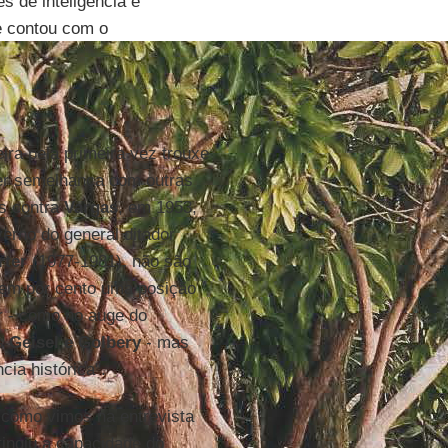
 de inteligência e
e contou com o
eira pela primeira vez trouxe
er semelhança com outras
es contra
Vargas
, em 1953,
erno do general ditador
ter
(1977-1981), não são
 cem por cento uma posição
or - como no auge do
is
Geisel e Golbery
- mas
cia histórica".
como vimos na entrevista
ingiu a capacidade do