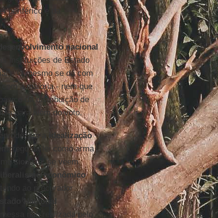
l periférico e da
desenvolvimento nacional
as instituições de Estado
oniais. O mesmo se dá com
o com a maioria - nem que
básico da distribuição de
liza para além do voto.
 reproduzem a
idealização
emprego da lei como arma
smo sionista, se veem
liberalismo econômico
tendo ao procurador
stado Nacional
messa não realizada pelo