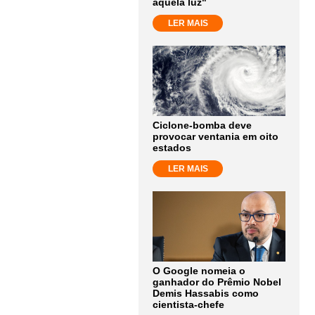
aquela luz"
LER MAIS
Ciclone-bomba deve
provocar ventania em oito
estados
LER MAIS
O Google nomeia o
ganhador do Prêmio Nobel
Demis Hassabis como
cientista-chefe