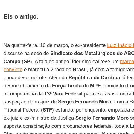
Eis o artigo.
Na quarta-feira, 10 de março, o ex-presidente
Luiz Inácio 
discurso na sede do
Sindicato dos Metalúrgicos do AB
Campo
(
SP
). A fala do antigo líder sindical teve um
marco
convicto
e marcou a virada do
Brasil
, já com a famigera
curva descendente. Além da
República de Curitiba
já ter
desmembramento da
Força Tarefa
do
MPF
, o ministro
Lu
incompetência da
13ª Vara Federal
para os casos contra
suspeição do ex-juiz de
Sergio Fernando Moro
, com a 
Tribunal Federal (
STF
) estando, por enquanto, empatada e
ex-juiz e ex-ministro da Justiça
Sergio Fernando Moro
se
suposta conspiração com procuradores federais, toda a
L