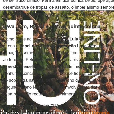
de ser subordinado. Para além dos bombardeios, operações
desembarque de tropas de assalto, o imperialismo sempr
colonialismo
interno e a quinta coluna. Vejamos.
Lava-Jato, Brasil e a nova quinta coluna
Como disse acima, o
discurso de Lula
da última quarta-f
à tona o
papel dos EUA
na
Operação Lava Jato
. Qualqu
situações semelhantes na história, como nas conspiraçõ
ao fundar a Petrobras, ou mesmo na rivalidade entre o gov
Ernesto Geisel
(1974-1979) e a administração
Jimmy Car
nenhuma coincidência. Evidente que fica difícil defender
de soberania nacional de um governo ditatorial e repress
Segundo Plano Nacional de Desenvolvimento dos genera
essa repetição redundante literalmente torra nossa "paciên
A projeção de poder dos EUA através do
Projeto Pontes
(
com o ex-deputado federal pelo PT/RJ,
Wadih Dahmous
at