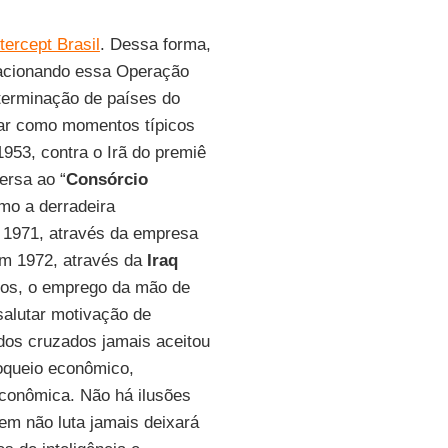
ntercept Brasil
. Dessa forma,
elacionando essa Operação
eterminação de países do
car como momentos típicos
953, contra o Irã do premiê
ersa ao “
Consórcio
mo a derradeira
 1971, através da empresa
 em 1972, através da
Iraq
os, o emprego da mão de
salutar motivação de
dos cruzados jamais aceitou
oqueio econômico,
econômica. Não há ilusões
uem não luta jamais deixará