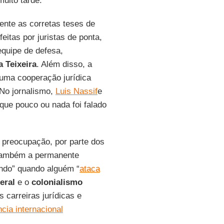
uito tarde.
ente as corretas teses de
eitas por juristas de ponta,
equipe de defesa,
a Teixeira
. Além disso, a
uma cooperação jurídica
 No jornalismo,
Luis Nassif
e
á que pouco ou nada foi falado
 preocupação, por parte dos
e também a permanente
undo” quando alguém “
ataca
eral
e o
colonialismo
carreiras jurídicas e
cia internacional