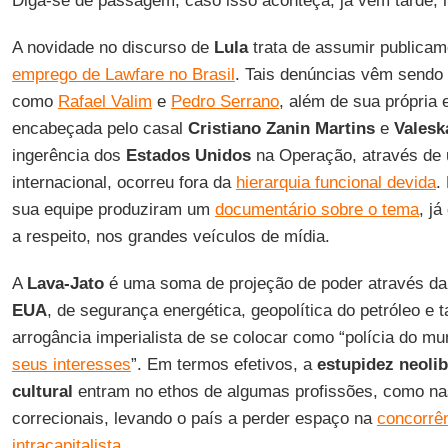
Diga-se de passagem, caso isso aconteça, já vem tarde, m
A novidade no discurso de
Lula
trata de assumir publicam
emprego de Lawfare no Brasil
. Tais denúncias vêm sendo f
como
Rafael Valim
e
Pedro Serrano
, além de sua própria 
encabeçada pelo casal
Cristiano Zanin Martins
e
Valesk
ingerência dos
Estados Unidos
na Operação, através de 
internacional, ocorreu fora da
hierarquia funcional devida
.
sua equipe produziram um
documentário sobre o tema
, j
a respeito, nos grandes veículos de mídia.
A
Lava-Jato
é uma soma de projeção de poder através da
EUA
, de segurança energética, geopolítica do petróleo 
arrogância imperialista de se colocar como “polícia do m
seus interesses
”. Em termos efetivos, a
estupidez neolib
cultural
entram no ethos de algumas profissões, como nas 
correcionais, levando o país a perder espaço na
concorrên
intracapitalista
.