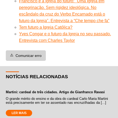
Francisco e a Igreja do futuro: "Uma Igreja em
peregrinação. Sem rigidez ideológica. No
escândalo da cruz do Verbo Encarnado está o
futuro da Igreja". Entrevista a “Che tempo che fa”
Tem futuro a Igreja Católica?
Yves Congar e o futuro da Igreja no seu passado.
Entrevista com Charles Taylor
⚠️
Comunicar erro
NOTÍCIAS RELACIONADAS
Martini: cardeal de três cidades. Artigo de Gianfranco Ravasi
O grande mérito do ensino e da obra do cardeal Carlo Maria Martini
está precisamente em ter se assentado nas encruzilhadas da [...]
LER MAIS