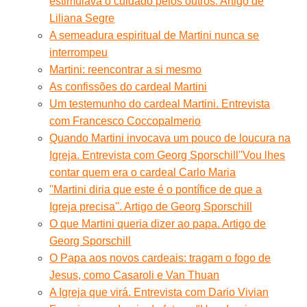
estimulava o cuidado pelos outros. Artigo de
Liliana Segre
A semeadura espiritual de Martini nunca se
interrompeu
Martini: reencontrar a si mesmo
As confissões do cardeal Martini
Um testemunho do cardeal Martini. Entrevista
com Francesco Coccopalmerio
Quando Martini invocava um pouco de loucura na
Igreja. Entrevista com Georg Sporschill''Vou lhes
contar quem era o cardeal Carlo Maria
''Martini diria que este é o pontífice de que a
Igreja precisa''. Artigo de Georg Sporschill
O que Martini queria dizer ao papa. Artigo de
Georg Sporschill
O Papa aos novos cardeais: tragam o fogo de
Jesus, como Casaroli e Van Thuan
A Igreja que virá. Entrevista com Dario Vivian