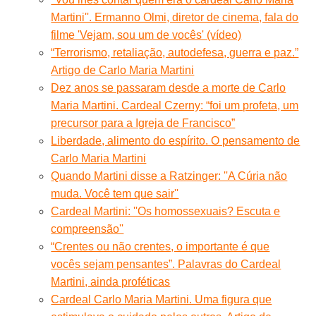
Martini''. Ermanno Olmi, diretor de cinema, fala do
filme 'Vejam, sou um de vocês' (vídeo)
“Terrorismo, retaliação, autodefesa, guerra e paz.”
Artigo de Carlo Maria Martini
Dez anos se passaram desde a morte de Carlo
Maria Martini. Cardeal Czerny: “foi um profeta, um
precursor para a Igreja de Francisco”
Liberdade, alimento do espírito. O pensamento de
Carlo Maria Martini
Quando Martini disse a Ratzinger: ''A Cúria não
muda. Você tem que sair''
Cardeal Martini: ''Os homossexuais? Escuta e
compreensão''
“Crentes ou não crentes, o importante é que
vocês sejam pensantes”. Palavras do Cardeal
Martini, ainda proféticas
Cardeal Carlo Maria Martini. Uma figura que