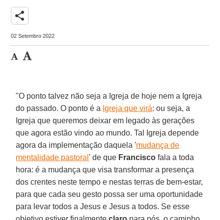
share
02 Setembro 2022
"O ponto talvez não seja a Igreja de hoje nem a Igreja
do passado. O ponto é a
Igreja que virá
: ou seja, a
Igreja que queremos deixar em legado às gerações
que agora estão vindo ao mundo. Tal Igreja depende
agora da implementação daquela '
mudança de
mentalidade pastoral
' de que
Francisco
fala a toda
hora: é a mudança que visa transformar a presença
dos crentes neste tempo e nestas terras de bem-estar,
para que cada seu gesto possa ser uma oportunidade
para levar todos a Jesus e Jesus a todos. Se esse
objetivo estiver finalmente
claro
para nós, o caminho