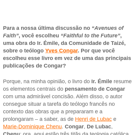
Para a nossa última discussão no
“Avenues of
Faith”
, você escolheu
“Faithful to the Future”
,
uma obra do Ir. Émile, da Comunidade de Taizé,
sobre o teólogo
Yves Congar
. Por que você
escolheu esse livro em vez de uma das principais
publicações de Congar?
Porque, na minha opinião, o livro do
Ir. Émile
resume
os elementos centrais do
pensamento de
Congar
com uma admirável concisão. Além disso, o autor
consegue situar a tarefa do teólogo francês no
contexto das obras que a prepararam e a
prolongaram – a saber, as de
Henri de Lubac
e
Marie-Dominique Chenu
.
Congar
,
De Lubac
,
Chenu
: ora, aqui estão três titãs da teologia católica