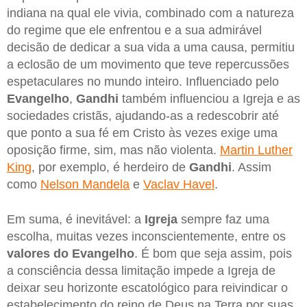
indiana na qual ele vivia, combinado com a natureza
do regime que ele enfrentou e a sua admirável
decisão de dedicar a sua vida a uma causa, permitiu
a eclosão de um movimento que teve repercussões
espetaculares no mundo inteiro. Influenciado pelo
Evangelho
,
Gandhi
também influenciou a Igreja e as
sociedades cristãs, ajudando-as a redescobrir até
que ponto a sua fé em Cristo às vezes exige uma
oposição firme, sim, mas não violenta.
Martin Luther
King
, por exemplo, é herdeiro de
Gandhi
. Assim
como
Nelson Mandela
e
Vaclav Havel
.
Em suma, é inevitável: a
Igreja
sempre faz uma
escolha, muitas vezes inconscientemente, entre os
valores do Evangelho
. É bom que seja assim, pois
a consciência dessa limitação impede a Igreja de
deixar seu horizonte escatológico para reivindicar o
estabelecimento do reino de Deus na Terra por suas