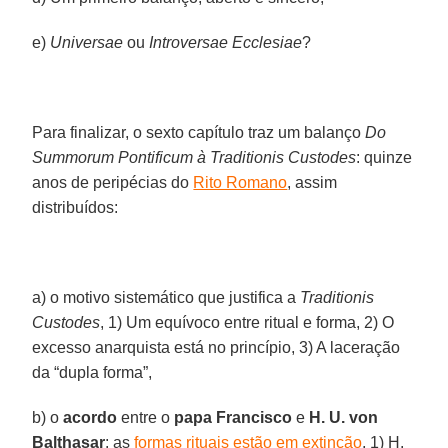
e)
Universae
ou
Introversae Ecclesiae
?
Para finalizar, o sexto capítulo traz um balanço
Do
Summorum Pontificum à Traditionis Custodes
: quinze
anos de peripécias do
Rito Romano
, assim
distribuídos:
a) o motivo sistemático que justifica a
Traditionis
Custodes
, 1) Um equívoco entre ritual e forma, 2) O
excesso anarquista está no princípio, 3) A laceração
da “dupla forma”,
b) o
acordo
entre o
papa Francisco
e
H. U. von
Balthasar
: as
formas rituais estão em extinção
, 1) H.