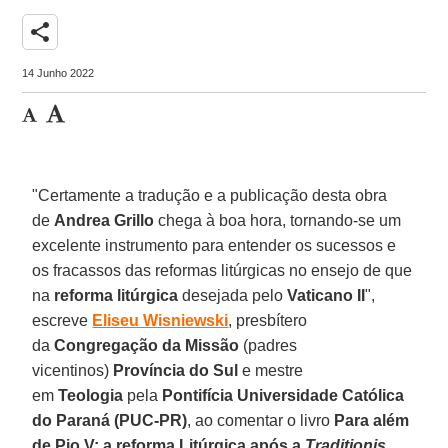
share
14 Junho 2022
"Certamente a tradução e a publicação desta obra
de
Andrea Grillo
chega à boa hora, tornando-se um
excelente instrumento para entender os sucessos e
os fracassos das reformas litúrgicas no ensejo de que
na
reforma litúrgica
desejada pelo
Vaticano II
",
escreve
Eliseu Wisniewski
, presbítero
da
Congregação da Missão
(padres
vicentinos)
Província do Sul
e mestre
em
Teologia
pela
Pontifícia Universidade Católica
do Paraná (PUC-PR)
, ao comentar o livro
Para além
de Pio V: a reforma Litúrgica após a
Traditionis