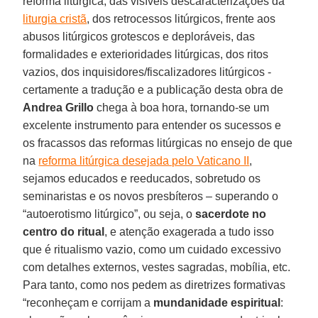
reforma litúrgica, das visíveis descaracterizações da
liturgia cristã
, dos retrocessos litúrgicos, frente aos
abusos litúrgicos grotescos e deploráveis, das
formalidades e exterioridades litúrgicas, dos ritos
vazios, dos inquisidores/fiscalizadores litúrgicos -
certamente a tradução e a publicação desta obra de
Andrea Grillo
chega à boa hora, tornando-se um
excelente instrumento para entender os sucessos e
os fracassos das reformas litúrgicas no ensejo de que
na
reforma litúrgica desejada pelo Vaticano II
,
sejamos educados e reeducados, sobretudo os
seminaristas e os novos presbíteros – superando o
“autoerotismo litúrgico”, ou seja, o
sacerdote no
centro do ritual
, e atenção exagerada a tudo isso
que é ritualismo vazio, como um cuidado excessivo
com detalhes externos, vestes sagradas, mobília, etc.
Para tanto, como nos pedem as diretrizes formativas
“reconheçam e corrijam a
mundanidade espiritual
: