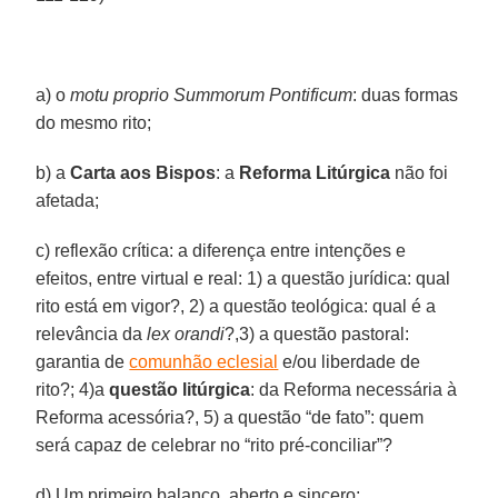
a) o
motu proprio Summorum Pontificum
: duas formas
do mesmo rito;
b) a
Carta aos Bispos
: a
Reforma Litúrgica
não foi
afetada;
c) reflexão crítica: a diferença entre intenções e
efeitos, entre virtual e real: 1) a questão jurídica: qual
rito está em vigor?, 2) a questão teológica: qual é a
relevância da
lex orandi
?,3) a questão pastoral:
garantia de
comunhão eclesial
e/ou liberdade de
rito?; 4)a
questão litúrgica
: da Reforma necessária à
Reforma acessória?, 5) a questão “de fato”: quem
será capaz de celebrar no “rito pré-conciliar”?
d) Um primeiro balanço, aberto e sincero;