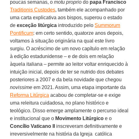
poucas semanas, o
motu proprio
do
papa Francisco
Traditionis Custodes
, também ele acompanhado por
uma carta explicativa aos bispos, superou o estado
de
exceção litúrgica
introduzido pelo
Summorum
Pontificum
: em certo sentido, quatorze anos depois,
voltamos à situação originária na qual este livro
surgiu. O acréscimo de um novo capítulo em relação
à edição estadunidense – e de dois em relação
àquela italiana – permite ao leitor voltar enriquecido à
intuição inicial, depois de ter se nutrido dos debates
posteriores a 2007 e da bela novidade que chegou
novissime
em 2021. Assim, uma etapa importante da
Reforma Litúrgica
acabou de completar-se e exige
uma releitura cuidadosa, no plano histórico e
teológico. Disso emerge amplamente o percurso ideal
e institucional que o
Movimento Litúrgico
e o
Concílio Vaticano II
inscreveram definitivamente e
irreversivelmente na história da Igreja católica