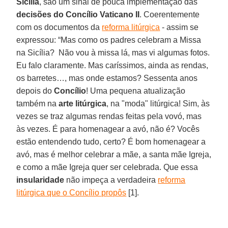
Sícilia
, são um sinal de pouca implementação das
decisões do Concílio Vaticano II
. Coerentemente
com os documentos da
reforma litúrgica
- assim se
expressou: “Mas como os padres celebram a Missa
na Sicília? Não vou à missa lá, mas vi algumas fotos.
Eu falo claramente. Mas caríssimos, ainda as rendas,
os barretes…, mas onde estamos? Sessenta anos
depois do
Concílio
! Uma pequena atualização
também na
arte litúrgica
, na "moda" litúrgica! Sim, às
vezes se traz algumas rendas feitas pela vovó, mas
às vezes. É para homenagear a avó, não é? Vocês
estão entendendo tudo, certo? É bom homenagear a
avó, mas é melhor celebrar a mãe, a santa mãe Igreja,
e como a mãe Igreja quer ser celebrada. Que essa
insularidade
não impeça a verdadeira
reforma
litúrgica que o Concílio propôs
[1].