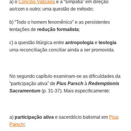
a) o
Concílio Vaticano
e a “simpatia” em direção
ao/com o outro: uma questão de método;
b) “Todo o homem fenomênico” e as persistentes
tentações de
redução formalista
;
c) a questão litúrgica entre
antropologia
e
teologia
uma reconciliação conciliar ainda a ser promovida.
No segundo capítulo examinam-se as dificuldades da
“participação ativa” de
Pius Parsch
à
Redemptionis
Sacramentum
(p. 31-37). Mais especificamente:
a)
participação ativa
e sacerdócio batismal em
Pius
Parsch
;