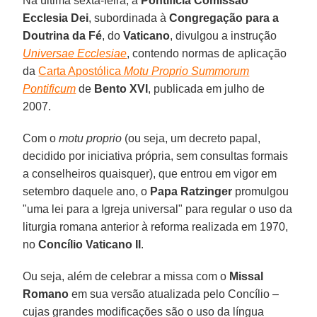
Na última sexta-feira, a
Pontifícia Comissão
Ecclesia Dei
, subordinada à
Congregação para a
Doutrina da Fé
, do
Vaticano
, divulgou a instrução
Universae Ecclesiae
, contendo normas de aplicação
da
Carta Apostólica
Motu Proprio Summorum
Pontificum
de
Bento XVI
, publicada em julho de
2007.
Com o
motu proprio
(ou seja, um decreto papal,
decidido por iniciativa própria, sem consultas formais
a conselheiros quaisquer), que entrou em vigor em
setembro daquele ano, o
Papa Ratzinger
promulgou
"uma lei para a Igreja universal" para regular o uso da
liturgia romana anterior à reforma realizada em 1970,
no
Concílio
Vaticano II
.
Ou seja, além de celebrar a missa com o
Missal
Romano
em sua versão atualizada pelo Concílio –
cujas grandes modificações são o uso da língua