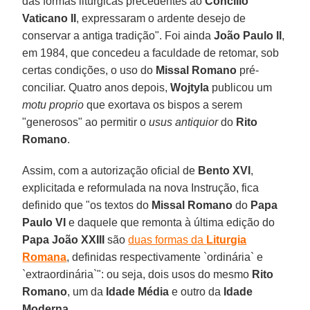
das formas litúrgicas precedentes ao
Concílio
Vaticano II
, expressaram o ardente desejo de
conservar a antiga tradição". Foi ainda
João Paulo II
,
em 1984, que concedeu a faculdade de retomar, sob
certas condições, o uso do
Missal Romano
pré-
conciliar. Quatro anos depois,
Wojtyla
publicou um
motu proprio
que exortava os bispos a serem
"generosos" ao permitir o
usus
antiquior
do
Rito
Romano
.
Assim, com a autorização oficial de
Bento XVI
,
explicitada e reformulada na nova Instrução, fica
definido que "os textos do
Missal Romano
do
Papa
Paulo VI
e daquele que remonta à última edição do
Papa João XXIII
são
duas formas da
Liturgia
Romana
, definidas respectivamente `ordinária` e
`extraordinária`": ou seja, dois usos do mesmo
Rito
Romano
, um da
Idade Média
e outro da
Idade
Moderna
.