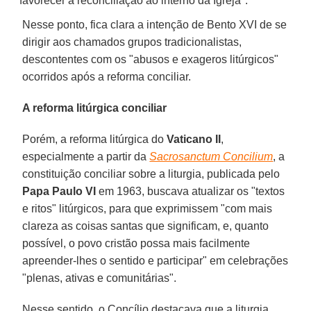
"favorecer a reconciliação ao interno da Igreja".
Nesse ponto, fica clara a intenção de Bento XVI de se
dirigir aos chamados grupos tradicionalistas,
descontentes com os "abusos e exageros litúrgicos"
ocorridos após a reforma conciliar.
A reforma litúrgica conciliar
Porém, a reforma litúrgica do
Vaticano II
,
especialmente a partir da
Sacrosanctum Concilium
, a
constituição conciliar sobre a liturgia, publicada pelo
Papa Paulo VI
em 1963, buscava atualizar os "textos
e ritos" litúrgicos, para que exprimissem "com mais
clareza as coisas santas que significam, e, quanto
possível, o povo cristão possa mais facilmente
apreender-lhes o sentido e participar" em celebrações
"plenas, ativas e comunitárias".
Nesse sentido, o Concílio destacava que a liturgia,