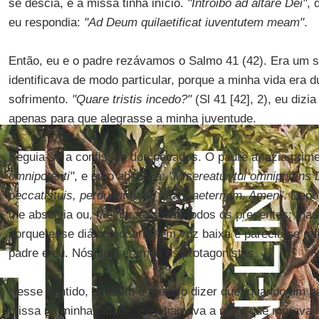
se descia, e a missa tinha início.
"
Introibo ad altare Dei
"
, 
eu respondia:
"
Ad Deum quilaetificat iuventutem meam
"
.
Então, eu e o padre rezávamos o Salmo 41 (42). Era um 
identificava de modo particular, porque a minha vida era
sofrimento.
"Quare tristis incedo?"
(Sl 41 [42], 2), eu dizi
apenas para que alegrasse a minha juventude.
Seguia-se a confissão dos pecados. O padre a fazia prime
omnipotenti
"
, e eu o absolvia:
"Misereatur tui omnipotens 
peccatistuis, perducat te ad vitam aeternam. Amen
"
. Depo
me absolvia ou, melhor, absolvia todos os presentes: mas
porque esse diálogo ocorria em voz baixa e parecia se ref
padre e eu. Nós dois éramos os protagonistas.
Nesse sentido, também é preciso dizer que, quando um pad
missa na minha cidade, ele chamava a mim, que morava na