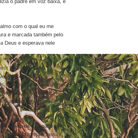
dizia o padre em voz baixa, e
salmo com o qual eu me
 dura e marcada também pelo
a a Deus e esperava nele
iro:
"
Confiteor Deo
Deus et, dimissis
is, eu me confessava, e ele
 eles não podiam ouvir,
erir apenas a nós dois, o
re vinha de fora para dizer
 frente da igreja e, assim,