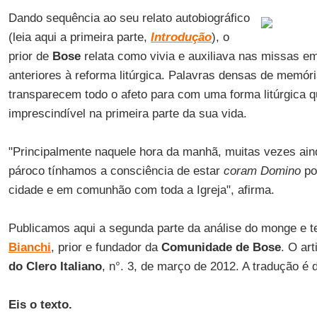
Dando sequência ao seu relato autobiográfico
(leia aqui a primeira parte,
Introdução
), o
prior de
Bose
relata como vivia e auxiliava nas missas e
anteriores à reforma litúrgica. Palavras densas de memóri
transparecem todo o afeto para com uma forma litúrgica que
imprescindível na primeira parte da sua vida.
"Principalmente naquele hora da manhã, muitas vezes ain
pároco tínhamos a consciência de estar
coram Domino
po
cidade e em comunhão com toda a Igreja", afirma.
Publicamos aqui a segunda parte da análise do monge e te
Bianchi
, prior e fundador da
Comunidade de Bose
. O ar
do Clero Italiano
, n°. 3, de março de 2012. A tradução é
Eis o texto.