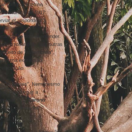
brar a missa sozinho
to Canônico
de 1917:
rviat et respondeat
"
).
rtanto não podem entender.
 com o rosário ou com outras
onceito de "assembleia",
 era uma expressão
celebração.
entes ausentes". Nem mesmo
al] para seguir a
der usar o do
Caronti
966)], que me foi
o decisivo para a formação