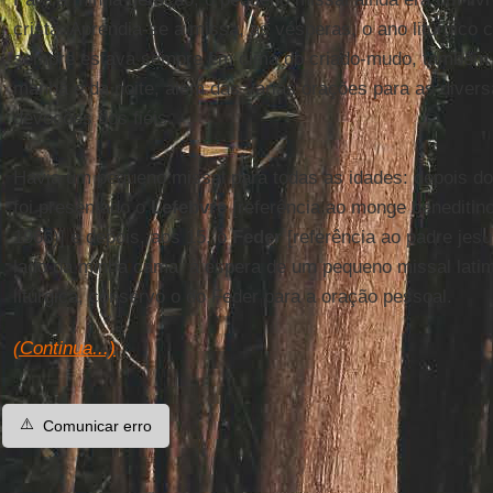
cristã. Aprendia-se a missa, as vésperas, o ano litúrgico 
sempre estava sempre em cima do criado-mudo, também 
manhã e da noite, além das várias orações para as diver
devoções dos fiéis.
Havia um pequeno missal para todas as idades: depois d
foi presentado o
Lefebvre
[referência ao monge beneditin
1966)] e depois, aos 15, o
Feder
[referência ao padre jesu
lado da minha cama, à espera de um pequeno missal latim-
litúrgica, conservo o do Feder para a oração pessoal.
(Continua...)
⚠️
Comunicar erro