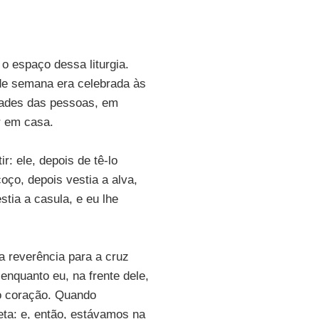
 espaço dessa liturgia.
 de semana era celebrada às
dades das pessoas, em
r em casa.
r: ele, depois de tê-lo
oço, depois vestia a alva,
stia a casula, e eu lhe
a reverência para a cruz
enquanto eu, na frente dele,
ao coração. Quando
eta: e, então, estávamos na