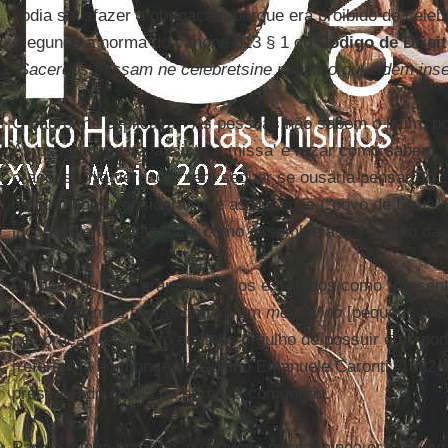
podia satisfazer a obrigação, porque era proibido de cele
(segundo a norma do cânone 813 § 1 do
Código de Direi
"
Sacerdos missam ne celebretsine ministro qui eidem inse
O padre me explicava: "As pessoas não sabem o latim, po
Às pessoas basta 'assistir à missa' e rezar como sabem,
orações". Na verdade, nem sequer se ousaria pensar no c
muito menos considerar que as pessoas ("povo de Deus"
inconveniente) entendida como assembleia era sujeito da 
Os fiéis, de fato, eram pensados e tratados como "pres
as fidelíssimas freiras tinham um
messalino
[pequeno miss
celebração, enquanto eu tinha orgulho de possuir e de po
[referência ao monge beneditino Emanuele Caronti (1882-1
presenteado no dia da primeira comunhão.
Para a minha geração, o pequeno missal ainda era um livr