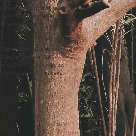
com esse precioso livro que
como fonte das orações da
sas necessidades e
o
Caronti
, aos 12 anos me
o Gaspar Lefebvre (1880-
íta G. Feder]. Ainda hoje, ao
italiano posterior à reforma