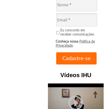
Eu concordo em
receber comunicações.
Conheça nossa
Política de
Privacidade
.
Vídeos IHU
play_circle_outline