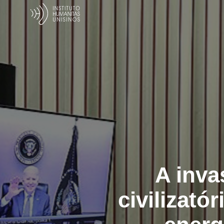
A inva
civilizató