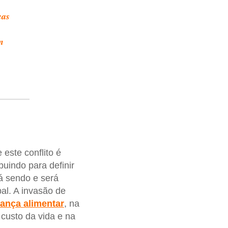
ças
n
este conflito é
buindo para definir
á sendo e será
al. A invasão de
rança
alimentar
, na
 custo da vida e na