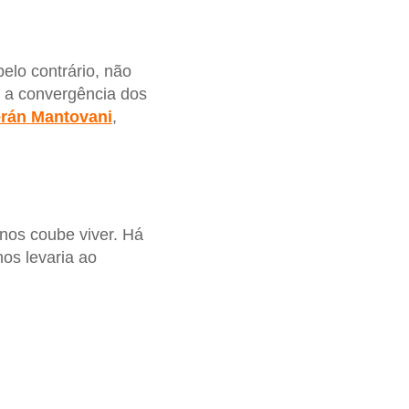
pelo contrário, não
r a convergência dos
erán
Mantovani
,
nos coube viver. Há
os levaria ao