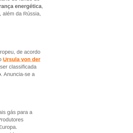
rança
energética
,
, além da Rússia,
uropeu, de acordo
do
Ursula
von
der
ser classificada
o
. Anuncia-se a
is gás para a
Produtores
Europa.