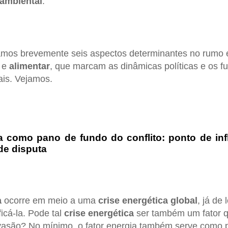
ambiental
.
amos brevemente seis aspectos determinantes no rumo 
e
alimentar
, que marcam as dinâmicas políticas e os fu
ais. Vejamos.
ca como pano de fundo do conflito: ponto de in
e disputa
a
ocorre em meio a uma
crise
energética
global
, já de 
ficá-la. Pode tal
crise
energética
ser também um fator q
vasão? No mínimo, o fator energia também serve como 