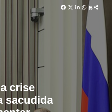
a crise
ma sacudida