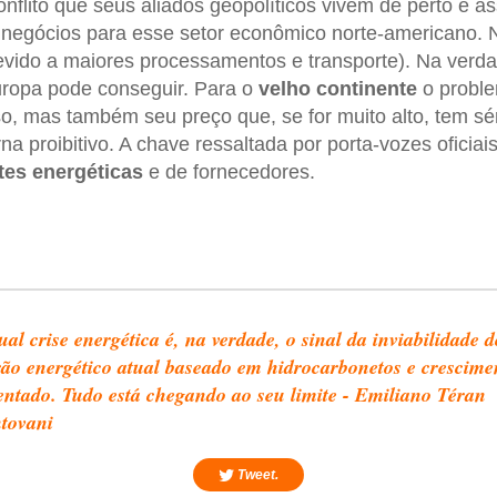
nflito que seus aliados geopolíticos vivem de perto é
negócios para esse setor econômico norte-americano. N
evido a maiores processamentos e transporte). Na verda
uropa pode conseguir. Para o
velho
continente
o proble
o, mas também seu preço que, se for muito alto, tem sé
orna proibitivo. A chave ressaltada por porta-vozes oficia
tes
energéticas
e de fornecedores.
ual crise energética é, na verdade, o sinal da inviabilidade d
ão energético atual baseado em hidrocarbonetos e crescime
entado. Tudo está chegando ao seu limite - Emiliano Téran
tovani
Tweet.