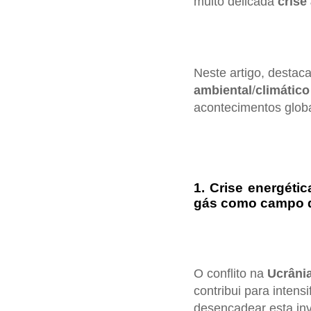
muito delicada
crise
Neste artigo, destac
ambiental
/
climático
acontecimentos glob
1. Crise energéti
gás como campo d
O conflito na
Ucrâni
contribui para intensi
desencadear esta in