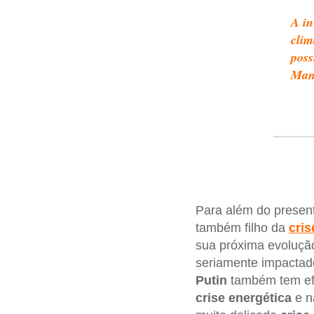
A in
clim
poss
Man
Para além do present
também filho da
cris
sua próxima evoluçã
seriamente impactado
Putin
também tem ef
crise
energética
e n