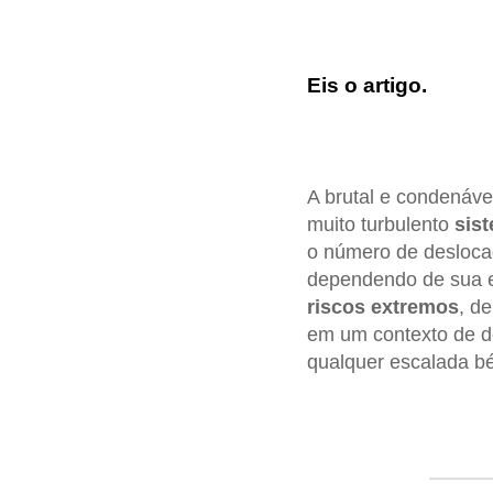
Eis o artigo.
A brutal e condenáv
muito turbulento
sis
o número de deslocado
dependendo de sua ev
riscos
extremos
, d
em um contexto de d
qualquer escalada bé