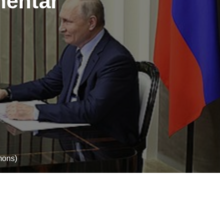
mentar
mons)