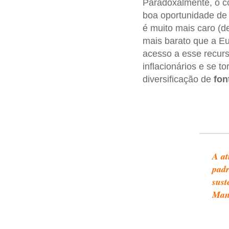
Paradoxalmente, o co
boa oportunidade de 
é muito mais caro (d
mais barato que a E
acesso a esse recurs
inflacionários e se t
diversificação de
fon
A at
padr
sust
Man