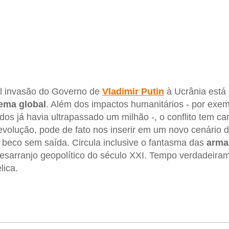
el invasão do Governo de
Vladimir
Putin
à Ucrânia está
tema
global
. Além dos impactos humanitários - por exe
s já havia ultrapassado um milhão -, o conflito tem cará
olução, pode de fato nos inserir em um novo cenário d
e beco sem saída. Circula inclusive o fantasma das
arma
esarranjo geopolítico do século XXI. Tempo verdadeira
lica.