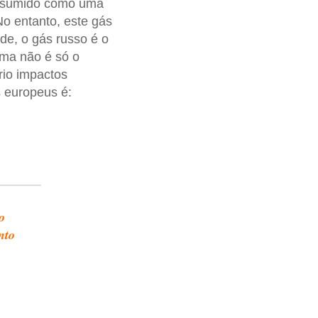
 assumido como uma
o entanto, este gás
de, o gás russo é o
ma não é só o
rio impactos
is europeus é:
o
nto