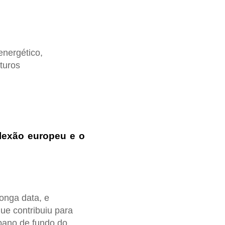
energético,
turos
flexão europeu e o
longa data, e
ue contribuiu para
pano de fundo do