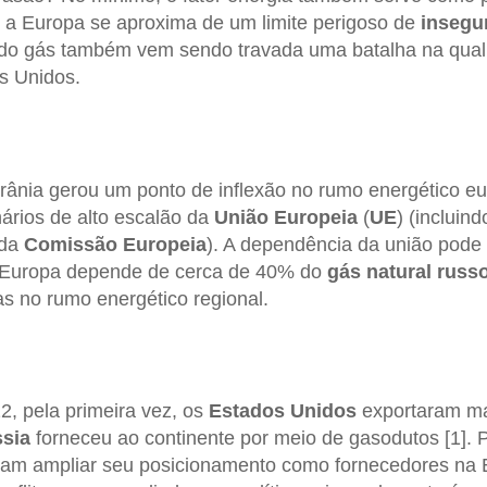
o, a Europa se aproxima de um limite perigoso de
insegu
 do gás também vem sendo travada uma batalha na qual
s Unidos.
rânia gerou um ponto de inflexão no rumo energético e
nários de alto escalão da
União
Europeia
(
UE
) (incluin
 da
Comissão
Europeia
). A dependência da união pode 
 Europa depende de cerca de 40% do
gás natural russ
s no rumo energético regional.
2, pela primeira vez, os
Estados Unidos
exportaram ma
sia
forneceu ao continente por meio de gasodutos [1]. 
am ampliar seu posicionamento como fornecedores na 