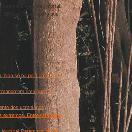
rnará cada vez mais mortal,
. Terrível. E eu espero que
 Não só na política italiana,
sformando em uma guerra
mento dos ucranianos
s extremos. Entrevista com
 loucura! Parem por favor!