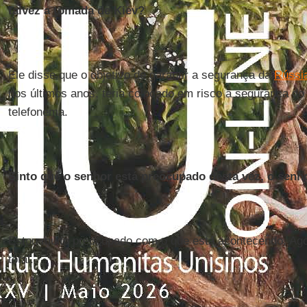
talvez a tomada de Kiev?
Ele disse que o objetivo de garantir a segurança da
Rússi
nos últimos anos, teria colocado em risco a segurança do p
telefonema.
Sinto que o senhor está preocupado desta vez, o senhor
Estou muito preocupado com o que está acontecendo. Ag
total.