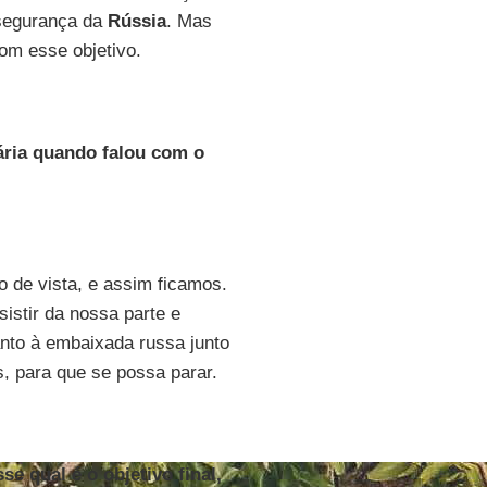
 segurança da
Rússia
. Mas
om esse objetivo.
ária quando falou com o
o de vista, e assim ficamos.
sistir da nossa parte e
anto à embaixada russa junto
 para que se possa parar.
se qual é o objetivo final,