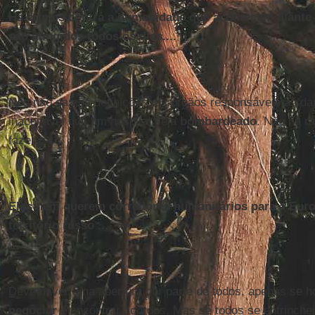
Há crimes contra a humanidade que acontecem diante 
são atingidos todos os dias....
Nós não damos definições, os órgãos responsáveis as dar
inaceitável que um hospital seja
bombardeado
. Não há r
fazer isso.
Eles nem querem corredores humanitários para a Euro
território russo ...
Deve haver uma abertura por parte de todos, apenas se 
negociar
e encontrar acordos. Mas se todos se entrinche