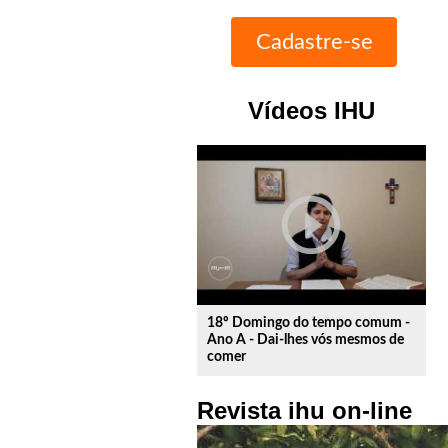
Vídeos IHU
play_circle_outline
18º Domingo do tempo comum -
Ano A - Dai-lhes vós mesmos de
comer
Revista ihu on-line