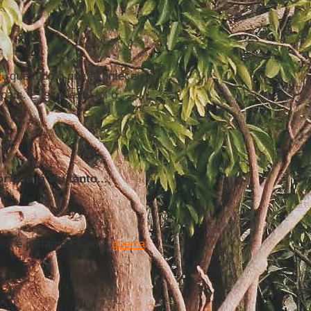
a
, que tudo o que aconteceu
aís. É isso, este foi o
 que já viu tanto...
ora é justamente uma
guerra