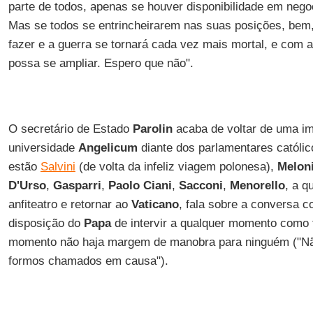
parte de todos, apenas se houver disponibilidade em nego
Mas se todos se entrincheirarem nas suas posições, bem
fazer e a guerra se tornará cada vez mais mortal, e com 
possa se ampliar. Espero que não".
O secretário de Estado
Parolin
acaba de voltar de uma i
universidade
Angelicum
diante dos parlamentares católic
estão
Salvini
(de volta da infeliz viagem polonesa),
Melon
D'Urso
,
Gasparri
,
Paolo Ciani
,
Sacconi
,
Menorello
, a q
anfiteatro e retornar ao
Vaticano
, fala sobre a conversa c
disposição do
Papa
de intervir a qualquer momento como f
momento não haja margem de manobra para ninguém ("Nã
formos chamados em causa").