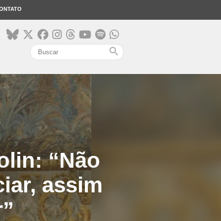
ONTATO
search
olin: “Não
iar, assim
r”