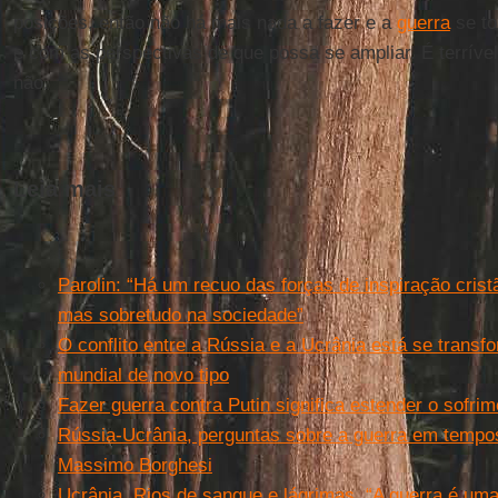
posições, então não há mais nada a fazer e a
guerra
se to
e com as perspectivas de que possa se ampliar. É terrível
não.
Leia mais
Parolin: “Há um recuo das forças de inspiração cristã.
mas sobretudo na sociedade”
O conflito entre a Rússia e a Ucrânia está se tran
mundial de novo tipo
Fazer guerra contra Putin significa estender o sofri
Rússia-Ucrânia, perguntas sobre a guerra em tempo
Massimo Borghesi
Ucrânia. Rios de sangue e lágrimas. “A guerra é uma