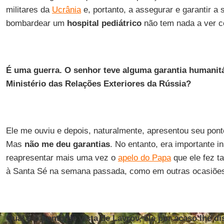
militares da
Ucrânia
e, portanto, a assegurar e garantir a
bombardear um
hospital pediátrico
não tem nada a ver c
É uma guerra. O senhor teve alguma garantia humanit
Ministério das Relações Exteriores da Rússia?
Ele me ouviu e depois, naturalmente, apresentou seu pont
Mas
não me deu garantias
. No entanto, era importante in
reapresentar mais uma vez o
apelo do Papa
que ele fez t
à Santa Sé na semana passada, como em outras ocasiões,
Qual é o ponto de vista de Lavrov, ele por acaso lhe dis