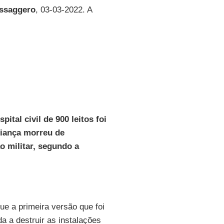
essaggero
, 03-03-2022. A
tal civil de 900 leitos foi
riança morreu de
o militar, segundo a
ue a primeira versão que foi
a a destruir as instalações