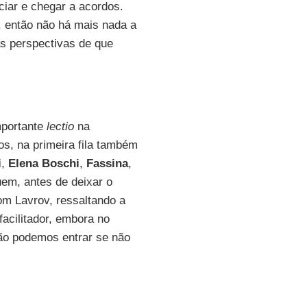
ciar e chegar a acordos.
, então não há mais nada a
as perspectivas de que
mportante
lectio
na
os, na primeira fila também
i
,
Elena Boschi
,
Fassina
,
uem, antes de deixar o
om Lavrov, ressaltando a
acilitador, embora no
o podemos entrar se não