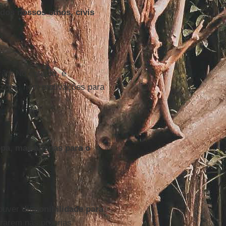
dos nossos olhos, civis
ão. No entanto, é
azões, nem motivações para
pa, mas apenas para o
houver
disponibilidade para
irarem nas próprias