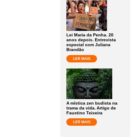
Lei Maria da Penha. 20
anos depois. Entrevista
especial com Juliana
Brandão
LER MAIS
A mística zen budista na
trama da vida. Artigo de
Faustino Teixeira
LER MAIS