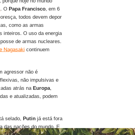
a, porque hoje no mundo
s
. O
Papa Francisco
, em 6
loresça, todos devem depor
vas, como as armas
s inteiros. O uso da energia
a posse de armas nucleares.
e Nagasaki
continuem
m agressor não é
lexivas, não impulsivas e
cadas atrás na
Europa
,
das e atualizadas, podem
tá selado,
Putin
já está fora
ia das nações do mundo. E
uquíssimo tempo. Apenas o