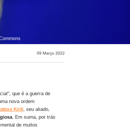
ia Commons
09 Março 2022
ial", que é a guerra de
 uma nova ordem
odoxo Kirill
, seu aliado,
igiosa
. Em suma, por trás
a mental de muitos