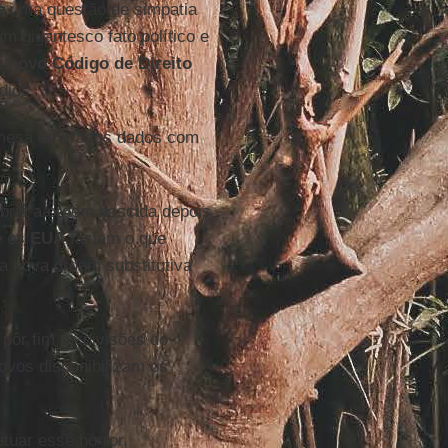
 é uma questão de simpatia
m gigantesco fato político e
um
novo Código de Direito
dios.
 mesa de braços dados com
bria a ordem nascida depois
 os
EUA
faziam o que
 a nova ordem substitutiva
pôr fim às divisões do
ovos disponibilizam os
tuar esse horror.