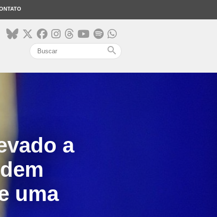
ONTATO
search
levado a
rdem
de uma