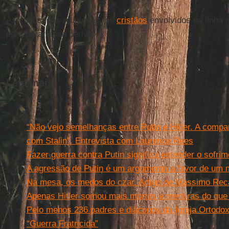
As confissões religiosas, os
cristãos
envolvidos na linha 
para parar essa deriva.
Leia mais
“Não vejo semelhanças entre Putin e Hitler. A compa
com Stalin”. Entrevista com Laurence Rees
Fazer guerra contra Putin significa estender o sofri
A agressão de Putin é um argumento a favor de um 
Na mesa, os medos do czar. Artigo de Massimo Reca
Apenas Hitler somou mais mortes e mentiras do que
Pelo menos 236 padres e diáconos da Igreja Ortodox
“Guerra Fratricida”