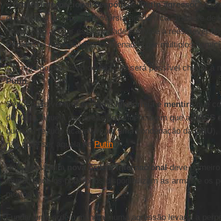
e
ordem internacional despótica
. "
Putin agressor
" não
ou antipatia ou uma controvérsia acadêmica. Trata-se de u
moral. Não aceitar essa verdade equivale a reescrever 
Penal
com especialistas condenados por múltiplos homicí
No próximo processo de paz não será possível chegar à
Putin
.
Se for possível tirar o véu de
hipocrisia
e
mentira
que co
de
Yalta
, aquela das áreas de influência em que a
URSS
e
queriam (e tudo acabava com uma condenação da
ONU
),
não pode ser aquela de
Putin
.
Uma verdadeira
nova ordem internacional
deve primeiro 
mundo onde os poderosos disponibilizam as armas e os p
mortos.
Fundar uma ordem mundial numa agressão levaria a perpe