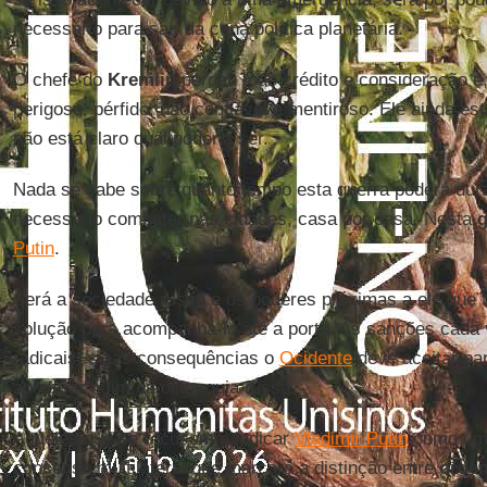
necessário para sair da cena política planetária.
O chefe do
Kremlin
perdeu todo crédito e consideração e,
perigoso, pérfido, não confiável e mentiroso. Ele ainda e
não está claro qual poderia ser.
Nada se sabe sobre quanto tempo esta guerra poderá dura
necessário combater nas cidades, casa por casa. Nesta
g
Putin
.
Será a sociedade russa e os poderes próximas a ele que 
solução para acompanhá-lo até a porta. As sanções cada 
radicais, cujas consequências o
Ocidente
deve aceitar pa
apressar o fim da oligarquia russa.
Aqueles que se recusam a indicar
Vladimir Putin
como um 
consenso multilateral que marcará a distinção entre
ordem