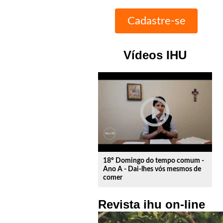
Vídeos IHU
play_circle_outline
18º Domingo do tempo comum -
Ano A - Dai-lhes vós mesmos de
comer
Revista ihu on-line