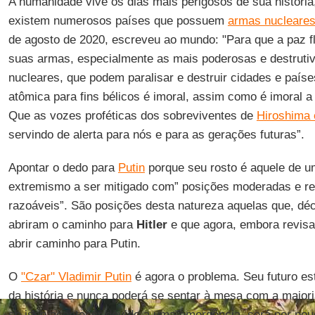
A humanidade vive os dias mais perigosos de sua históri
existem numerosos países que possuem
armas nucleare
de agosto de 2020, escreveu ao mundo: "Para que a paz f
suas armas, especialmente as mais poderosas e destruti
nucleares, que podem paralisar e destruir cidades e paíse
atômica para fins bélicos é imoral, assim como é imoral 
Que as vozes proféticas dos sobreviventes de
Hiroshima 
servindo de alerta para nós e para as gerações futuras”.
Apontar o dedo para
Putin
porque seu rosto é aquele de u
extremismo a ser mitigado com” posições moderadas e ref
razoáveis”. São posições desta natureza aquelas que, dé
abriram o caminho para
Hitler
e que agora, embora revisa
abrir caminho para Putin.
O
"Czar" Vladimir Putin
é agora o problema. Seu futuro es
da história e nunca poderá se sentar à mesa com a maior
se isso acontecer devido a uma emergência, será por po