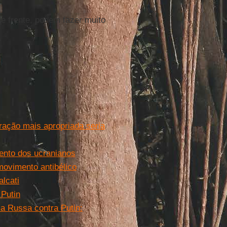
de frente, podem fazer muito
ração mais apropriada seria
mento dos ucranianos
movimento antibélico
lcati
 Putin
a Russa contra Putin: