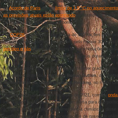
desaceleração do aumento das temperaturas e ajudaria a 
do
Acordo de Paris
de um
limite de 1,5 °C no aquecimento
as previsões atuais estão apontando
– mesmo que todas 
promessas de redução de carbono.
Na
COP26
no ano passado, cerca de 100 nações aderiram
reduzir as emissões de metano em pelo menos 30% nesta 
petróleo e gás
têm o maior potencial para reduções rápida
de detecção e reparo de vazamentos de gás durante a pro
Embora o aquecimento global possa parecer gradual, seu
extremos é dramático, segundo
Rowan Sutton
, do
Centro
Atmosféricas da Universidade de Reading
, no Reino Un
"Devemos ver os eventos recordes de 2021, como a
onda
inundações na
Alemanha
, como um alerta para que políti
acordem para a urgência da emergência climática", disse
contínuos aumentos nas concentrações de gases de efeito