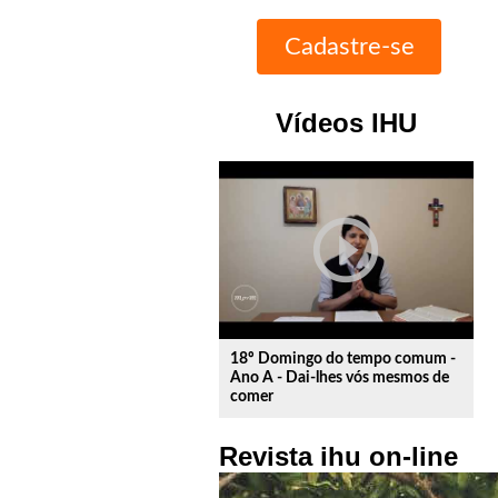
Vídeos IHU
play_circle_outline
18º Domingo do tempo comum -
Ano A - Dai-lhes vós mesmos de
comer
Revista ihu on-line