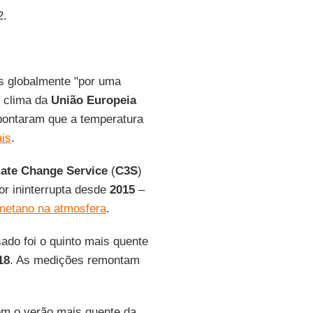
2.
os globalmente "por uma
o clima da
União Europeia
apontaram que a temperatura
ais
.
ate
Change Service
(
C3S
)
or ininterrupta desde
2015
–
metano na atmosfera
.
do foi o quinto mais quente
18
. As medições remontam
om o verão mais quente da