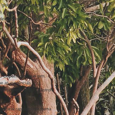
globo terrestre, enquanto
 de gás natural e a
tários, bem como arrozais,
to
Copernicus
, que tem
ue as evidências
ara prevenir uma "catástrofe
esultaria rapidamente numa