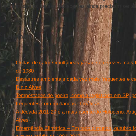
indicam que as causas subjacentes ainda precisam ser a
Leia mais
Ondas de calor simultâneas já são sete vezes mais 
de 1980
Desastres ambientais cada vez mais frequentes e ca
Diniz Alves
Tempestades de poeira, como a registrada em SP, p
frequentes com mudanças climáticas
A década 2011-20 é a mais quente do Holoceno. Arti
Alves
Emergência Climática – Em todo o mundo, outubro fo