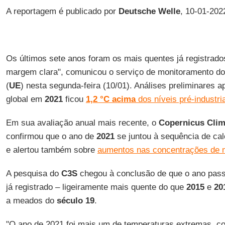
A reportagem é publicado por
Deutsche Welle
, 10-01-202
Os últimos sete anos foram os mais quentes já registrad
margem clara", comunicou o serviço de monitoramento d
(
UE
) nesta segunda-feira (10/01). Análises preliminares 
global em
2021
ficou
1,2 °C acima
dos níveis pré-industri
Em sua avaliação anual mais recente, o
Copernicus Clim
confirmou que o ano de
2021
se juntou à sequência de cal
e alertou também sobre
aumentos nas concentrações de 
A pesquisa do
C3S
chegou à conclusão de que o ano passa
já registrado – ligeiramente mais quente do que
2015
e
20
a meados do
século 19
.
"O ano de 2021 foi mais um de temperaturas extremas, c