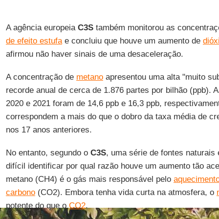
A agência europeia
C3S
também monitorou as concentraç
de efeito estufa
e concluiu que houve um aumento de
dióx
afirmou não haver sinais de uma desaceleração.
A concentração de
metano
apresentou uma alta "muito su
recorde anual de cerca de 1.876 partes por bilhão (ppb). 
2020 e 2021 foram de 14,6 ppb e 16,3 ppb, respectivamen
correspondem a mais do que o dobro da taxa média de cr
nos 17 anos anteriores.
No entanto, segundo o
C3S
, uma série de fontes naturais
difícil identificar por qual razão houve um aumento tão a
metano (CH4) é o gás mais responsável pelo
aquecimento
carbono
(CO2). Embora tenha vida curta na atmosfera, o
potente do que o
CO2
.