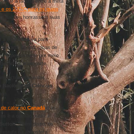
fechar a lacuna entre a meta
 e os 2,7 °C para os quais
as nações honrassem suas
 a uma inciativa para
década. As indústrias de
s, especialmente por meio
dução e o transporte.
 impacto em eventos
 Nacional de Ciências
ido.
 de calor no
Canadá
e as
cos e a opinião pública
Sutton
. "Além disso, os
 estufa na atmosfera