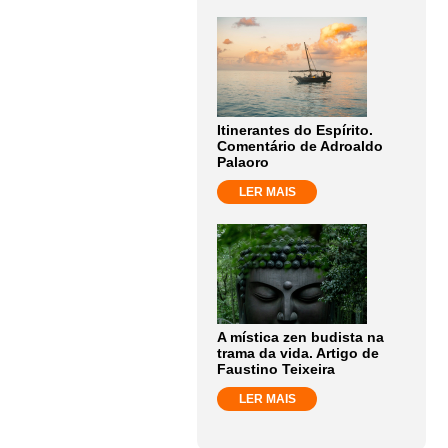
Itinerantes do Espírito.
Comentário de Adroaldo
Palaoro
LER MAIS
A mística zen budista na
trama da vida. Artigo de
Faustino Teixeira
LER MAIS