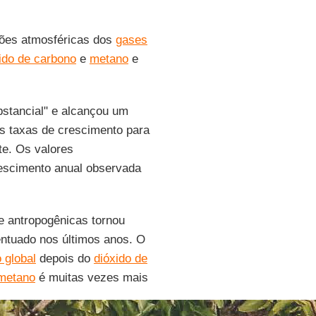
ões atmosféricas dos
gases
ido de carbono
e
metano
e
bstancial" e alcançou um
As taxas de crescimento para
te. Os valores
escimento anual observada
 e antropogênicas tornou
centuado nos últimos anos. O
 global
depois do
dióxido de
metano
é muitas vezes mais