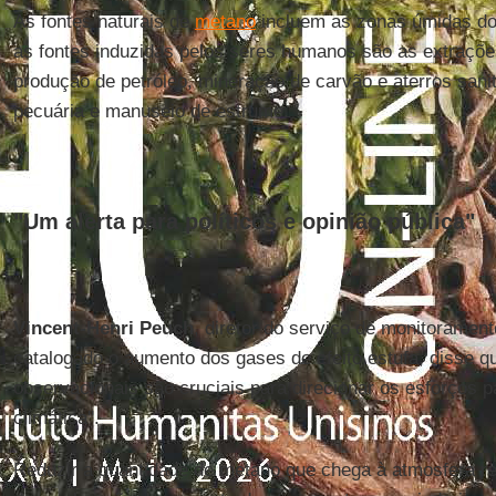
As fontes naturais de
metano
incluem as zonas úmidas do 
as fontes induzidas pelos seres humanos são as extrações
produção de petróleo, mineração de carvão e aterros sani
pecuária e manuseio de estrume.
"Um alerta para políticos e opinião pública"
Vincent-Henri Peuch
, diretor do serviço de monitoramen
catalogado o aumento dos gases de efeito estufa, disse q
observacionais são cruciais para direcionar os esforços p
climática".
Reduzir a quantidade de metano que chega à atmosfera r