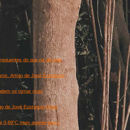
bordadas."
frequentes do que na década
ros. Artigo de José Eustáquio
odem se tornar mais
go de José Eustáquio Diniz
i 0,69°C mais quente que o