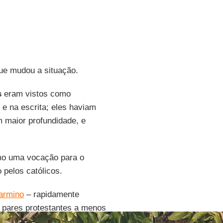
e mudou a situação.
s
eram vistos como
e na escrita; eles haviam
m maior profundidade, e
o uma vocação para o
o pelos católicos.
armino
– rapidamente
 pares protestantes a menos