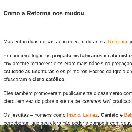
Como a Reforma nos mudou
Mas então duas coisas aconteceram durante a
Reforma
qu
Em primeiro lugar, os
pregadores luteranos e calvinista
obviamente melhores: eles eram mais hábeis na pregação 
estudado as Escrituras e os primeiros Padres da Igreja e
ofuscaram o
clero católico
.
Eles também promoveram publicamente o casamento com
clero, em vez do pobre sistema de ‘
common law
’ praticad
Os jesuítas – homens como
Inácio
,
Laínez
,
Canísio
e
Bel
perceberam que seu clero não poderia competir com seus
que fossem melhor formados.