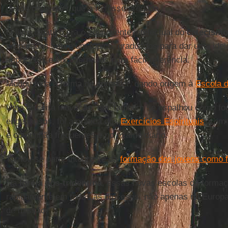
desde onde quer que a fé fosse pregada.
O livro didático era o equivalente intelectual do
catecismo
preparados sobre um tópico, graduados para dar uma ide
impressos e encadernados para fácil referência.
Mudou toda a forma de aprender, dando origem à
Escola d
Uma terceira inovação, que também se espalhou como fo
engenhosos, foi a prática dos
Exercícios Espirituais
, com 
e comunhão frequentes e no exame diário.
Tornou-se parte integrante da
formação dos jovens como f
Na
Igreja pós-tridentina
, essas novas escolas de forma
rapidamente em todas as dioceses, não apenas na Europ
de missão.