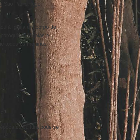
e São Paulo, logo
nou à Igreja um corpo de
 paróquias, escolas e
que todos os meninos
lo?
poca ou cultura pode se