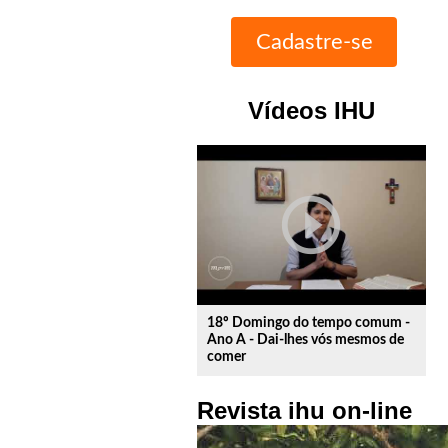
Vídeos IHU
play_circle_outline
18º Domingo do tempo comum -
Ano A - Dai-lhes vós mesmos de
comer
Revista ihu on-line