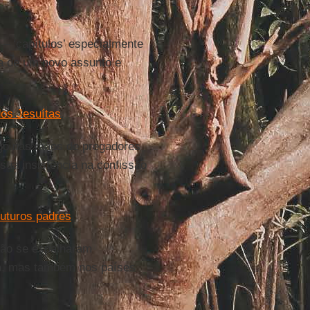
– ‘capítulos’ especialmente
ia de um novo assunto e
os Jesuítas
.
go nas mãos de pregadores
sua insistência na confissão
uturos padres
.
ção se espalharam
a, mas também nos países