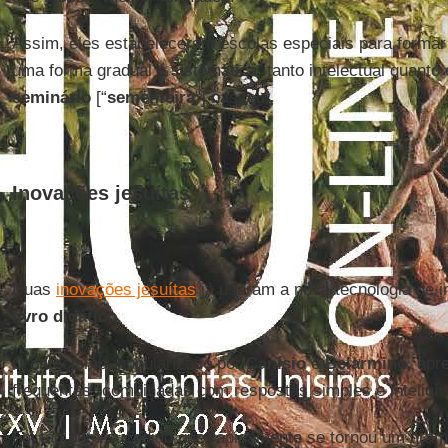
Assim, eles estabeleceram escolas especiais para formar
uma forma gradual e sistemática, tanto intelectual quanto 
seminário
[“
sementeira
”] nasceu.
Inovações jesuítas
Duas
inovações jesuítas
já usaram a nova tecnologia de 
livro didático
.
O catecismo, popularizado por
Canísio
e
Belarmino
, apr
frequentes” combinadas com respostas simples e inteligív
Foi tão bem-sucedido que rapidamente se tornou um gramp