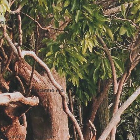
 candidatos à ordenação de
espiritualmente. O
imprensa – o
catecismo e o
esentava “perguntas
eis.
o católico, e foi usado