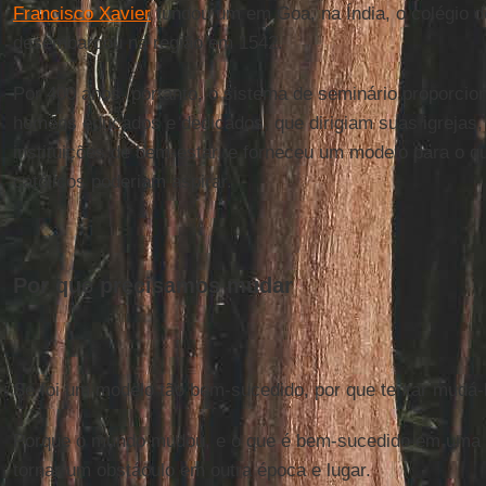
Francisco Xavier
fundou um em Goa, na Índia, o colégio d
desembarcou na região em 1542.
Por 400 anos, portanto, o sistema de seminário proporcio
homens educados e dedicados, que dirigiam suas igrejas,
instituições de bem-estar, e forneceu um modelo para o 
católicos poderiam aspirar.
Por que precisamos mudar
Se foi um modelo tão bem-sucedido, por que tentar mudá-
Porque o mundo mudou, e o que é bem-sucedido em uma é
tornar um obstáculo em outra época e lugar.