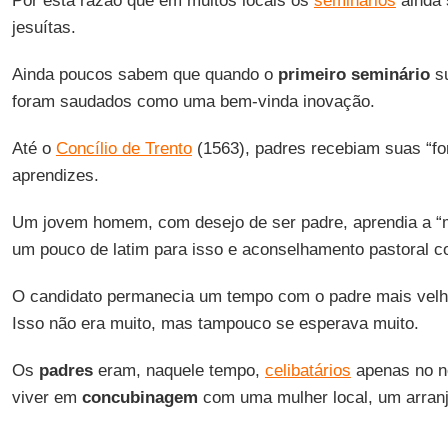
Por esta razão que em muitos locais os
seminários
ainda 
jesuítas.
Ainda poucos sabem que quando o
primeiro seminário
su
foram saudados como uma bem-vinda inovação.
Até o
Concílio de Trento
(1563), padres recebiam suas “f
aprendizes.
Um jovem homem, com desejo de ser padre, aprendia a “m
um pouco de latim para isso e aconselhamento pastoral c
O candidato permanecia um tempo com o padre mais velho
Isso não era muito, mas tampouco se esperava muito.
Os
padres
eram, naquele tempo,
celibatários
apenas no n
viver em
concubinagem
com uma mulher local, um arranjo