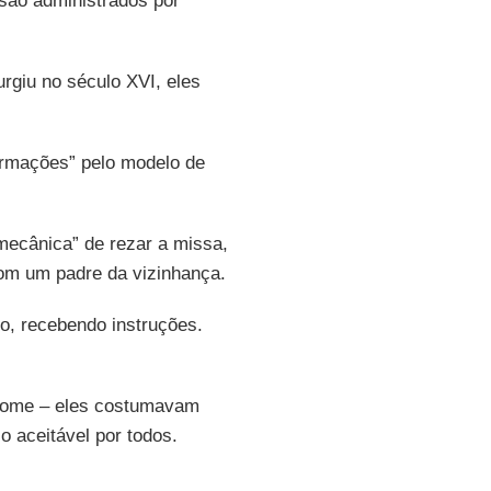
são administrados por
rgiu no século XVI, eles
ormações” pelo modelo de
ecânica” de rezar a missa,
om um padre da vizinhança.
, recebendo instruções.
ome – eles costumavam
 aceitável por todos.