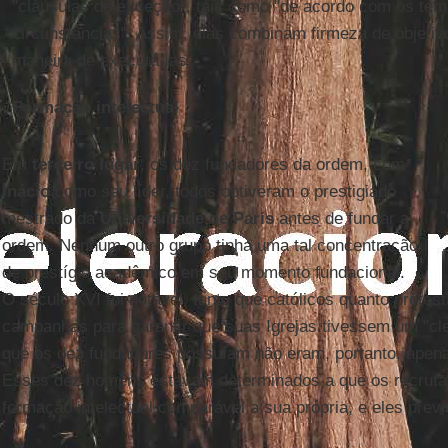
"cláusulas de exceção", tais como "de acordo com os tem
circunstâncias". Assim, elas combinam firmeza de objetivo
maneira de executá-las.
Formação intelectual
Em
terceiro lugar
, os dez fundadores da ordem, com
Inácio
como seu líder, todos obtiveram o prestigiado
mestrado da
Universidade de Paris
antes de fundar a
"
ordem. Nenhum outro grupo tinha uma tal concentração
de prestígio acadêmico em seu momento fundacional.
O século XVI foi notável, tanto que católicos quanto prote
campanhas para garantir que suas Igrejas tivessem um "cl
que os dez fundadores possuíam não eram, portanto, apen
Esses dez homens estavam determinados a que os recrut
formação intelectual comparável a sua própria, e eles prev