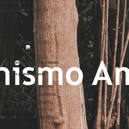
pos, lugares e
s com flexibilidade na
Os jesuítas atraem críticas desde
seus primeiros anos"
stantes se envolveram em
ero educado". Os diplomas
as uma questão de honra.
as à ordem tivessem uma
iram isso nas Constituições.