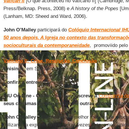
Vatican II
[O que aconteceu no Vaticano II] (Cambridge, M
Press/Belknap. Press, 2008) e
A history of the Popes
[Uma
(Lanham, MD: Sheed and Ward, 2006).
John O’Malley
participará do
Colóquio Internacional IHU
50 anos depois. A Igreja no contexto das transformaçõe
socioculturais da contemporaneidade
, promoviido pel
Unisinos - IHU
, apresentando a conferência de abertura d
Vaticano II: Crise, Resolução, Conclusão
, no dia 19 de 
Unisinos
, em São Leopoldo.
Confira a entrevista.
IHU On-Line - Como o senhor descreve a
Companhia de
seus carismas se diferenciam de outras ordens religi
John O’Malley –
Eu creio que a melhor maneira de descr
utilizando a expressão que tantas vezes estava nos lábio