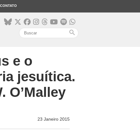
CONTATO
search
s e o
a jesuítica.
. O’Malley
23 Janeiro 2015