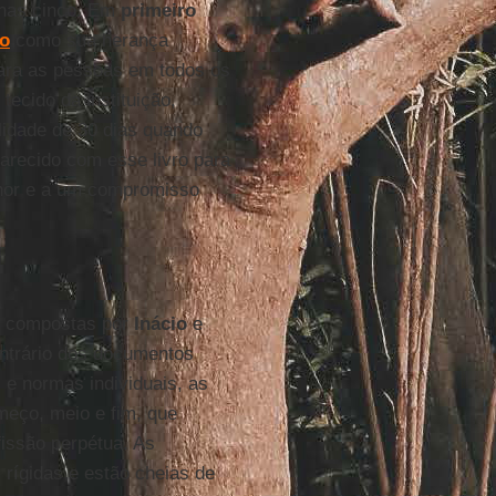
enas cinco. Em
primeiro
io
como sua herança
ra as pessoas em todos os
tecido da instituição,
lidade de 30 dias quando
recido com esse livro para
hor e a um compromisso
, compostas por
Inácio
e
ontrário dos documentos
s e normas individuais, as
meço, meio e fim, que
fissão perpétua. As
rígidas e estão cheias de