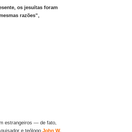
esente, os jesuítas foram
 mesmas razões”,
m estrangeiros — de fato,
esquisador e teólogo
John W.