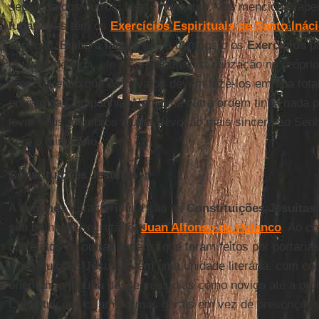
separada dos outros. Neste momento, vou mencionar ap
lugar
, eles têm os
Exercícios Espirituais de Santo Inác
especial. Embora
Inácio
tenha composto os
Exercícios
pa
estados de vida, ele incorporou a sua utilização no próprio 
prescrevendo que os novatos devem fazê-los em sua tota
entram na Companhia. Nenhuma outra ordem tinha nada pa
levar seus membros a uma devoção mais sincera ao Sen
com o ministério.
Constituições Jesuítas
A
segunda
característica são as
Constituições Jesuítas
seu brilhante secretário,
Juan Alfonso de Polanco
. Ao c
correlatos de outras ordens, que foram feitos por portaria
Constituições Jesuítas têm uma unidade literária, com co
orientam o jesuíta desde seus dias como noviço até a pro
Constituições criam normas gerais em vez de prescrições 