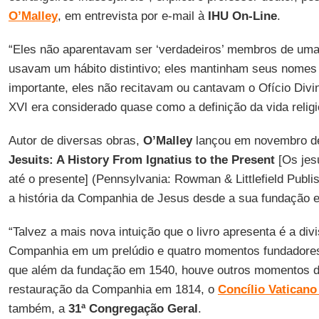
O’Malley
, em entrevista por e-mail à
IHU On-Line
.
“Eles não aparentavam ser ‘verdadeiros’ membros de uma 
usavam um hábito distintivo; eles mantinham seus nomes d
importante, eles não recitavam ou cantavam o Ofício Divi
XVI era considerado quase como a definição da vida relig
Autor de diversas obras,
O’Malley
lançou em novembro de
Jesuits: A History From Ignatius to the Present
[Os jesu
até o presente] (Pennsylvania: Rowman & Littlefield Publi
a história da Companhia de Jesus desde a sua fundação e
“Talvez a mais nova intuição que o livro apresenta é a divi
Companhia em um prelúdio e quatro momentos fundadores
que além da fundação em 1540, houve outros momentos 
restauração da Companhia em 1814, o
Concílio Vaticano 
também, a
31ª Congregação Geral
.