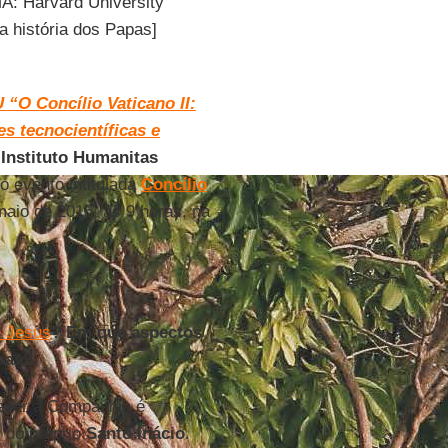
A: Harvard University
 história dos Papas]
 “O Concílio Vaticano II:
s tecnocientíficas e
o
Instituto Humanitas
o evento intitulada
Concílio
maio de 2015, às 9 horas, na
 Jesus
? Em que aspectos
osas?
ever a Companhia é
s do próprio
Santo Inácio
.