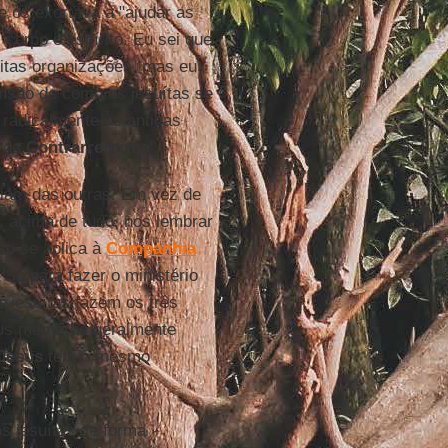
 os exortava a "ajudar as
corpo e espírito. Eu sei que
uitas organizações, mas eu
ensão de como os jesuítas se
 radicalmente as antigas
e da
Contrarreforma
".
ciam das outras. Em vez de
, acima de tudo, nos lembrar
so se aplica à
Companhia
Sé para fazer o ministério
 jesuítas fazem os três
Seus membros geralmente
Jesus
tem o mesmo
os jesuítas de forma