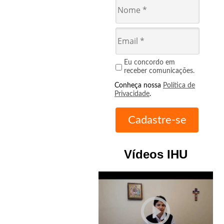
Eu concordo em
receber comunicações.
Conheça nossa
Política de
Privacidade
.
Vídeos IHU
play_circle_outline