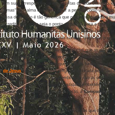
Em sua correspondência aos jesuítas de todo o mundo, ele
almas". Por alma ele queria dizer a pessoa como um todo, 
essa descrição é tão genérica que pode ser aplicada a m
acredito que ainda seja o ponto de partida para a compre
desenvolveram. Ela tem a grande vantagem de classificar
descrições padrões dos jesuítas como a "tropa de choqu
Cada ordem religiosa tem particularidades que as diferen
nos concentrarmos nas diferenças entre elas, precisamos
do que elas têm em comum, que é o mais fundamental. Is
de Jesus
, que é uma ordem religiosa aprovada pela Santa 
na Igreja Católica. Como os membros de outras ordens, os
votos tradicionais de pobreza, castidade e obediência. 
vivem em comunidade. Nesse aspecto, a
Companhia de 
carisma de muitas outras ordens.
No entanto, há uma série de características que definem 