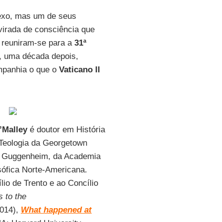
exo, mas um de seus
virada de consciência que
 reuniram-se para a
31ª
e, uma década depois,
mpanhia o que o
Vaticano II
’Malley
é doutor em História
 Teologia da Georgetown
o Guggenheim, da Academia
sófica Norte-Americana.
io de Trento e ao Concílio
s to the
2014),
What happened at