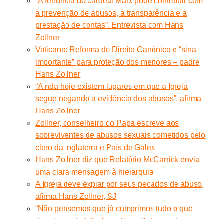
“A renúncia do cardeal Marx pode contribuir com
a prevenção de abusos, a transparência e a
prestação de contas”. Entrevista com Hans
Zollner
Vaticano: Reforma do Direito Canônico é “sinal
importante” para proteção dos menores – padre
Hans Zollner
“Ainda hoje existem lugares em que a Igreja
segue negando a evidência dos abusos”, afirma
Hans Zollner
Zollner, conselheiro do Papa escreve aos
sobreviventes de abusos sexuais cometidos pelo
clero da Inglaterra e País de Gales
Hans Zollner diz que Relatório McCarrick envia
uma clara mensagem à hierarquia
A Igreja deve expiar por seus pecados de abuso,
afirma Hans Zollner, SJ
“Não pensemos que já cumprimos tudo o que