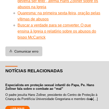
deveria ser feito”, afirma Hans Zollner sobre os
abusos na Igreja
Quaresma: na primeira sexta-feira, oração pelas
vítimas de abusos
Buscar a verdade para se converter. O que
ensina à Igreja o relatório sobre os abusos do
bispo McCarrick
⚠️
Comunicar erro
NOTÍCIAS RELACIONADAS
Especialista em proteção sexual infantil do Papa, Pe. Hans
Zollner fala sobre o combate ao “mal”
O padre jesuíta Hans Zollner, presidente do Centro de Proteção à
Criança da Pontifícia Universidade Gregoriana e membro da�[...]
LER MAIS