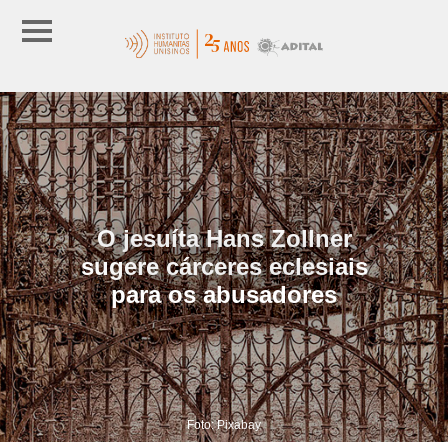
O jesuíta Hans Zollner
sugere cárceres eclesiais
para os abusadores
Foto: Pixabay