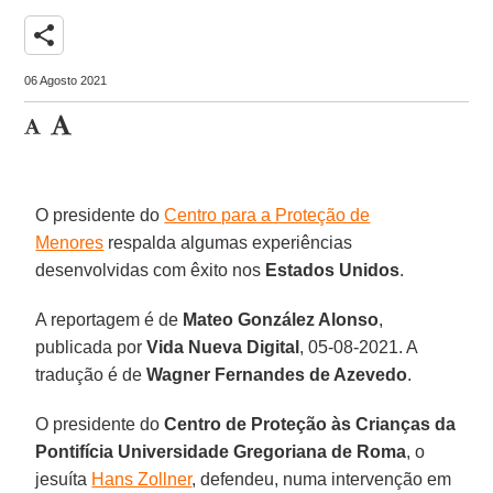
share
06 Agosto 2021
O presidente do
Centro para a Proteção de
Menores
respalda algumas experiências
desenvolvidas com êxito nos
Estados Unidos
.
A reportagem é de
Mateo González Alonso
,
publicada por
Vida Nueva Digital
, 05-08-2021. A
tradução é de
Wagner Fernandes de Azevedo
.
O presidente do
Centro de Proteção às Crianças da
Pontifícia Universidade Gregoriana de Roma
, o
jesuíta
Hans Zollner
, defendeu, numa intervenção em