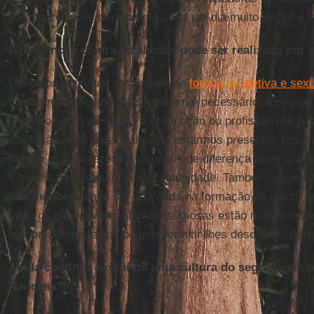
para trazer seus depoimentos. Foi um dia muito denso e s
A prevenção contra os abusos pode ser realizada por 
Devemos continuar a trabalhar na
formação afetiva e sexu
quanto no noviciado. Mas também é necessário acompanh
primeiros dez anos após a ordenação ou profissão religi
obsessão, mas para realmente estarmos presentes nos m
porque muitas vezes há uma grande diferença entre a vid
e aquela na paróquia ou na comunidade. Também a questã
dos menores
deve ser abordada na formação de todos, em
tanto os sacerdotes como as religiosas estão muitas vez
responsabilidade que podem permitir-lhes descobrir cria
Ainda continua existindo uma cultura do segredo em u
francesa?