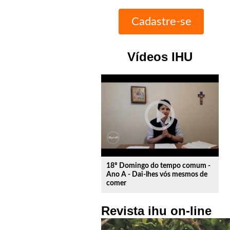
Vídeos IHU
play_circle_outline
18º Domingo do tempo comum -
Ano A - Dai-lhes vós mesmos de
comer
Revista ihu on-line