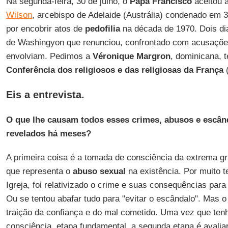
Na segunda-feira, 30 de julho, o
Papa Francisco
aceitou 
Wilson
, arcebispo de Adelaide (Austrália) condenado em 3
por encobrir atos de
pedofilia
na década de 1970. Dois dia
de Washingyon que renunciou, confrontado com acusaçõe
envolviam. Pedimos a
Véronique Margron
, dominicana, 
Conferência dos religiosos e das religiosas da França
Eis a entrevista.
O que lhe causam todos esses crimes, abusos e escân
revelados há meses?
A primeira coisa é a tomada de consciência da extrema gr
que representa o
abuso sexual
na existência. Por muito t
Igreja, foi relativizado o crime e suas consequências para
Ou se tentou abafar tudo para "evitar o escândalo". Mas 
traição da confiança e do mal cometido. Uma vez que ten
consciência, etapa fundamental, a segunda etapa é avalia