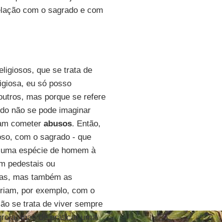
elação com o sagrado e com
ligiosos, que se trata de
giosa, eu só posso
outros, mas porque se refere
do não se pode imaginar
sam cometer
abusos
. Então,
ioso, com o sagrado - que
oso uma espécie de homem à
m pedestais ou
lias, mas também as
teriam, por exemplo, com o
ão se trata de viver sempre
Igreja, mas de praticar uma