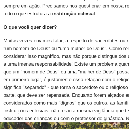
sempre em ação. Precisamos nos questionar em nossa r
tudo o que estrutura a
instituição eclesial
.
O que você quer dizer?
Muitas vezes ouvimos falar, a respeito de sacerdotes ou re
"um homem de Deus" ou "uma mulher de Deus". Como reli
considerar isso magnífico, mas não porque distingue dos 
a uma imensa responsabilidade! Existe um problema quan
que um "homem de Deus" ou uma "mulher de Deus" pos
em primeiro lugar, é justamente essa relação com o relig
significa "separado" - que torna o sacerdote ou o religi
parte, que deve ser repensada. Enquanto forem alçados e
considerados como mais "dignos" que os outros, as famí
instituições eclesiais, não terão a mesma vigilância que 
educador das crianças ou com o professor de ginástica. N
em suspeita, e tal atitude seria dramática para a vida da 