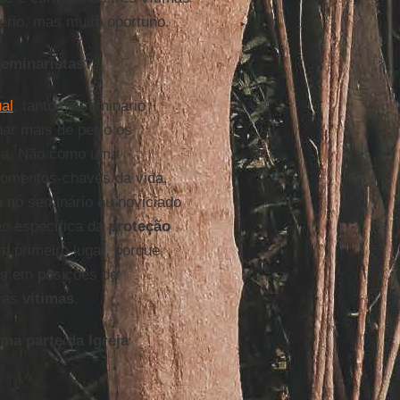
ério, mas muito oportuno.
seminaristas?
al
, tanto no seminário
ar mais de perto os
osa. Não como uma
omentos-chaves da vida,
a no seminário ou noviciado
o específica da
proteção
 primeiro lugar, porque
es em posições de
nças
vítimas
.
ma parte da Igreja