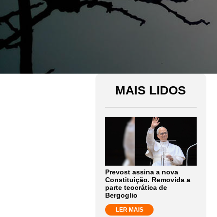
MAIS LIDOS
Prevost assina a nova
Constituição. Removida a
parte teocrática de
Bergoglio
LER MAIS