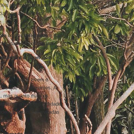
fiéis por muito tempo foram
cias, ou até mesmo
ote
ou dos
religiosos
e das
lexidade e profundidade.
interna e o papel dos
Igreja. Todos vivem o
os que são diferentes. A
, mas quanto mais os
 assumir a responsabilidade,
oderão, então, ser evitadas
tras.