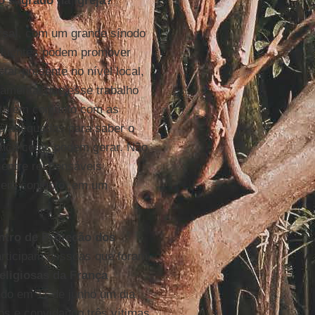
 sagrado na Igreja?
rsal
, com um grande sínodo
nfluentes podem promover
tar presente no nível local,
amental que esse trabalho
feito em conjunto com as
ais adequadas para saber o
ança cega, podem gerar. Não
r entre responsáveis
o em conjunto, em um
ntro de Proteção dos
articipam pessoas que foram
eligiosas da França
ndo em 11 de junho um dia
tos e convidando três vítimas