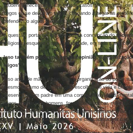
prudência necessária. Em muitos casos, infelizmente, os 
cegos ou se deixaram cegar, chegando a negar as evidên
defendendo algum predador.
A questão, portanto, é: como nossa concepção do
sacerd
religiosas esquece a sua humanidade, em toda a sua comp
Isso também preocupa, em sua opinião, a organização 
leigos?
Isso anda de mãos dadas com a organização do poder na 
mesmo batismo de acordo com escolhas de vida e chamad
presença de um padre em uma comunidade é fundamental
leigos, mulheres e homens, forem compartilhar, mais irão
mais fortes serão a colaboração e a colegialidade, mais p
as situações em que uma pessoa é colocada acima das ou