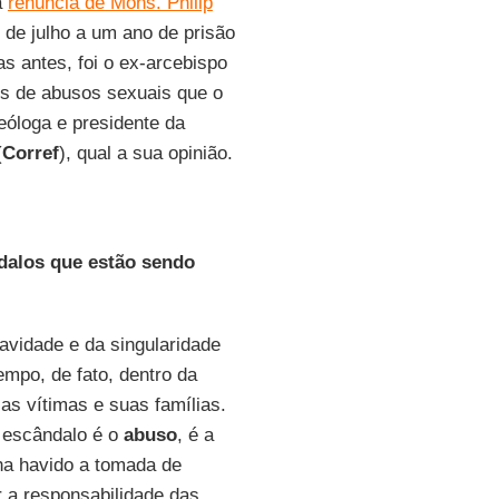
a
renúncia de Mons. Philip
 de julho a um ano de prisão
s antes, foi o ex-arcebispo
s de abusos sexuais que o
teóloga e presidente da
(
Corref
), qual a sua opinião.
dalos que estão sendo
avidade e da singularidade
empo, de fato, dentro da
 as vítimas e suas famílias.
o escândalo é o
abuso
, é a
ha havido a tomada de
r a responsabilidade das