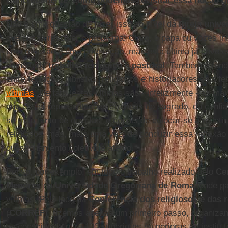
Concretamente, como podemos revisitar essa noção do
Não é uma questão de fazer isso ao nível da
Igreja unive
que possa resolver o problema! Claro, o papa ou vozes i
uma reflexão e uma orientação, mas esta última já deve es
como todo
trabalho teológico
e
pastoral
. Também é fund
entre teólogos, biblistas, religiosos e historiadores seja 
vítimas
. De fato, estas últimas são - infelizmente - as m
que essas representações errôneas do sagrado, da confi
se trata tanto de ouvi-las, e depois de colocar-se a refleti
religiosos, mas, mais uma vez, de conduzir essa reflexã
questionamento coletivo e atento.
Penso, por exemplo, em todo o trabalho realizado pelo
Ce
Menores
da
Universidade Gregoriana de Roma
, onde p
vítimas. Pelo lado da
Conferência dos religiosos e das r
(
CORREF
), fizemos apenas um primeiro passo, organiza
de consciência para 130 superiores /superioras de institu