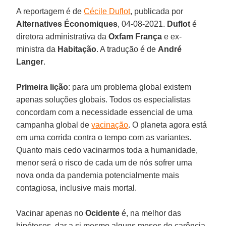
A reportagem é de
Cécile Duflot
, publicada por
Alternatives Économiques
, 04-08-2021.
Duflot
é
diretora administrativa da
Oxfam França
e ex-
ministra da
Habitação
. A tradução é de
André
Langer
.
Primeira lição
: para um problema global existem
apenas soluções globais. Todos os especialistas
concordam com a necessidade essencial de uma
campanha global de
vacinação
. O planeta agora está
em uma corrida contra o tempo com as variantes.
Quanto mais cedo vacinarmos toda a humanidade,
menor será o risco de cada um de nós sofrer uma
nova onda da pandemia potencialmente mais
contagiosa, inclusive mais mortal.
Vacinar apenas no
Ocidente
é, na melhor das
hipóteses, dar a si mesmo alguns meses de carência