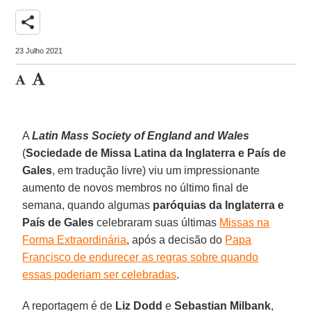
share
23 Julho 2021
A
Latin Mass Society of England and Wales
(
Sociedade de Missa Latina da Inglaterra e País de
Gales
, em tradução livre) viu um impressionante
aumento de novos membros no último final de
semana, quando algumas
paróquias da Inglaterra e
País de Gales
celebraram suas últimas
Missas na
Forma Extraordinária
, após a decisão do
Papa
Francisco de endurecer as regras sobre quando
essas poderiam ser celebradas
.
A reportagem é de
Liz Dodd
e
Sebastian Milbank
,