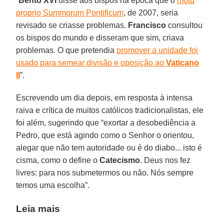
“
Bento XVI
disse aos bispos na época que o
motu
proprio Summorum Pontificum
, de 2007, seria
revisado se criasse problemas.
Francisco
consultou
os bispos do mundo e disseram que sim, criava
problemas. O que pretendia
promover a unidade foi
usado para semear divisão e oposição ao
Vaticano
II
”.
Escrevendo um dia depois, em resposta à intensa
raiva e crítica de muitos católicos tradicionalistas, ele
foi além, sugerindo que “exortar a desobediência a
Pedro, que está agindo como o Senhor o orientou,
alegar que não tem autoridade ou é do diabo... isto é
cisma, como o define o
Catecismo
. Deus nos fez
livres: para nos submetermos ou não. Nós sempre
temos uma escolha”.
Leia mais