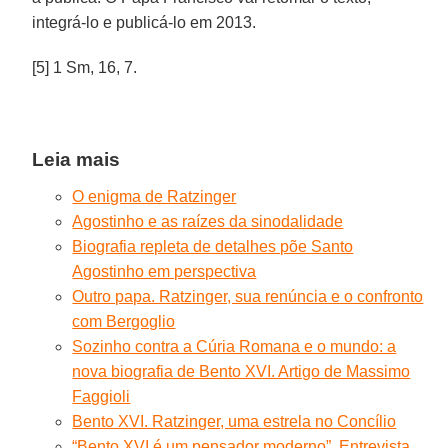
integrá-lo e publicá-lo em 2013.
[5] 1 Sm, 16, 7.
Leia mais
O enigma de Ratzinger
Agostinho e as raízes da sinodalidade
Biografia repleta de detalhes põe Santo
Agostinho em perspectiva
Outro papa. Ratzinger, sua renúncia e o confronto
com Bergoglio
Sozinho contra a Cúria Romana e o mundo: a
nova biografia de Bento XVI. Artigo de Massimo
Faggioli
Bento XVI. Ratzinger, uma estrela no Concílio
“Bento XVI é um pensador moderno”. Entrevista