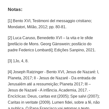
Notas:
[1] Bento XVI, Testimoni del messaggio cristiano;
Mondatori, Milão, 2012; pp. 80-81.
[2] Luca Caruso, Benedetto XVI – la vita e le sfide
[prefácio de Mons. Georg Gänswein; posfácio do
padre Federico Lombardi]; Edições Sanpino, 2021.
[3] 1Jo, 4, 8.
[4] Joseph Ratzinger - Bento XVI, Jesus de Nazaré: I,
Planeta, 2017; II - Jesus de Nazaré - Da entrada de
Jerusalém até a ressurreição; Planeta 2017; III –
Jesus de Nazaré - A infância. Academia, 2017. -
Encíclicas: Deus, caritas est (2005); Spe salvi (2007);
Caritas in veritate (2009). Lumen fidei, sobre a fé, não
a publica. O Papa Francisco vai retomar o texto,