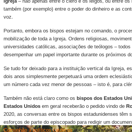
Igreja
– não apenas entre o clero e os leigos, ou entre o
também (por exemplo) entre o poder do dinheiro e as con
voz.
Portanto, embora os bispos estejam no comando, o proce
mobilização de toda a Igreja. Ordens religiosas, moviment
universidades católicas, associações de teólogos – todos
desempenhar um papel importante durante os próximos do
Se tudo for deixado para a instituição vertical da Igreja, 
dois anos simplesmente perpetuará uma ordem eclesiásti
um número cada vez menor de pessoas – isto é, para cléri
Também não está claro como os
bispos dos Estados Un
Estados Unidos
em geral receberão o pedido vindo de
R
2020, as conversas entre os bispos estadunidenses têm 
esforços de parte do episcopado para redigir um documen
Comunhão a políticos católicos
que apoiam a legislação
p