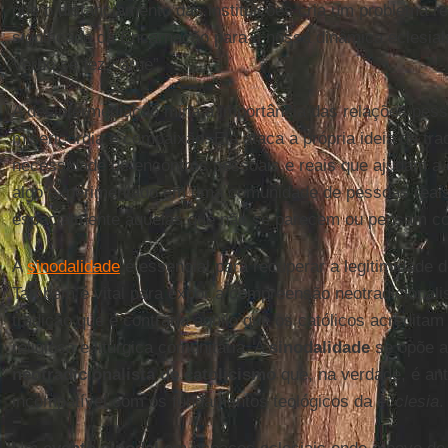
que o distanciamento das instituições cria um problema rel
significado da Encarnação para a nossa dinâmica eclesial
Verbo se fez carne”.
A desintermediação mina a importância das relações pes
misericórdia e compaixão. Ela ataca a própria ideia de tra
necessidade de encontros pessoais e reais que ajudam a 
algo experimentado em uma comunidade de pessoas reais 
especialmente aquelas que não se parecem ou pensam c
A
sinodalidade
é essencial para recuperar a legitimidade 
Também é vital para expor a compreensão neotradicionalis
tradição que é contrária àquilo que os católicos acreditam
religiosa e litúrgica comunitária. A
sinodalidade
se opõe 
neotradicionalista de catolicismo
que, na verdade, é ant
incompatível com os fundamentos teológicos da
ecclesia
.