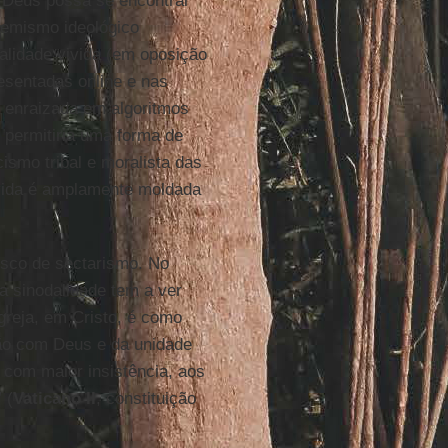
 Deus possa se encontrar
tremismo ideológico
dalidade vivida (em oposição
esentadas online e nas
a enraizada em algoritmos
 permitiria uma forma de
ismo tribal e moralista das
vida é amplamente moldada
isco de sectarismo. No
 a sinodalidade tem a ver
greja, em Cristo, é como
ião com Deus e da unidade
 com maior insistência, aos
 (
Vaticano II
, constituição