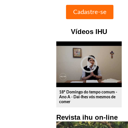
Vídeos IHU
play_circle_outline
18º Domingo do tempo comum -
Ano A - Dai-lhes vós mesmos de
comer
Revista ihu on-line