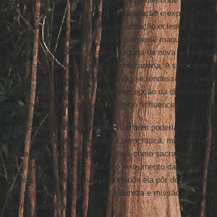
Um
evento sinodal
em espaços eclesiais onde o povo de
salvaria o debate católico da virtualização e exporia o ex
responsável pela nossa atual polarização eclesial. A sino
às identidades religiosas cuidadosamente maquiadas, apr
mídias sociais) poderia salvar a Igreja da nova demagogi
que tornam a humanidade uma mercadoria. A sinodalidade
responsabilização eclesial que não se rendesse ao gnostic
nossas vidas online, em que a percepção da dimensão vi
pela dinâmica das mídias sociais de “influenciar”.
O
processo sinodal vindouro
também poderia conter o r
papel, pode parecer uma tarefa burocrática, mas, de fato,
com a sacramentalidade e a Igreja como sacramento: “A I
que o sacramento, ou sinal, e o instrumento da íntima un
de todo o gênero humano, e pretende ela pôr de manifesto
fiéis e a todo o mundo, a sua natureza e missão universal”
Lumen gentium
, n. 1).