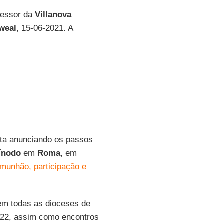
ofessor da
Villanova
weal
, 15-06-2021. A
ta anunciando os passos
ínodo
em
Roma
, em
omunhão, participação e
em todas as dioceses de
2022, assim como encontros