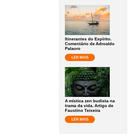
Itinerantes do Espírito.
Comentário de Adroaldo
Palaoro
LER MAIS
A mística zen budista na
trama da vida. Artigo de
Faustino Teixeira
LER MAIS