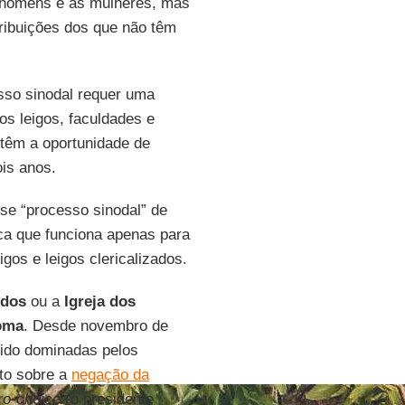
s homens e as mulheres, mas
tribuições dos que não têm
sso sinodal requer uma
os leigos, faculdades e
 têm a oportunidade de
is anos.
esse “processo sinodal” de
ca que funciona apenas para
gos e leigos clericalizados.
idos
ou a
Igreja dos
oma
. Desde novembro de
sido dominadas pelos
to sobre a
negação da
ro-choice
(o presidente