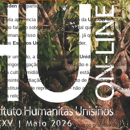
Biden
em particular).
Pela aparência da pauta da reunião da
USCCB
desta sema
não falarão sobre o processo sinodal que eles precisam
semanas. Isso não é um bom sinal, já que essa é uma c
dos
Estados Unidos
não pode perder.
Por um lado, a Igreja dos
Estados Unidos
agora fornece 
perigosa ligação entre a midiatização e a politização sectá
da cultura midiática digital e social está nos Estados Unid
desintermediação – o desligamento de indivíduos e comun
instituições de representação – não apenas na política 
na religião.
As instituições ajudam a moldar a vida da Igreja. Embora 
associado apenas aos aspectos negativos das instituições
ser completamente livre delas. O que os profetas do pós-