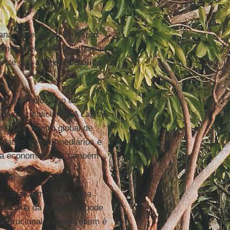
na, parece que os bispos
 começar em apenas algumas
hance que a
Igreja Católica
um exemplo claro da
ria do catolicismo. A capital
os e é o centro global de
idades de intermediários e
e na economia, mas também
o catolicismo agora seja
, a vida da Igreja não pode
institucional não percebem é