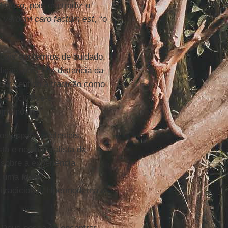
igioso, pois contradiz o
:
verbum caro factum est
, “o
soais em termos de cuidado,
dição, pois nos distancia da
dar sentido à tradição como
– inclusive e
omo nós.
dos espaços eclesiais.
ta e neointegralista da
 sobre a experiência
a uma
ideia
itradicional, hipermoderna e