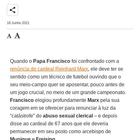
share
18 Junho 2021
Quando o
Papa Francisco
foi confrontado com a
renúncia do cardeal Reinhard Marx
, ele deve ter se
sentido como um técnico de futebol ouvindo que o
seu meio-campo quer se aposentar, pouco antes de
um jogo crucial, no meio de um grande campeonato.
Francisco
elogiou profundamente
Marx
pela sua
coragem em se oferecer para renunciar à luz da
“catástrofe” do
abuso sexual clerical
– e depois
disse ao cardeal de 67 anos que ele deveria
permanecer em seu posto como arcebispo de
Munique
e
Freising
.