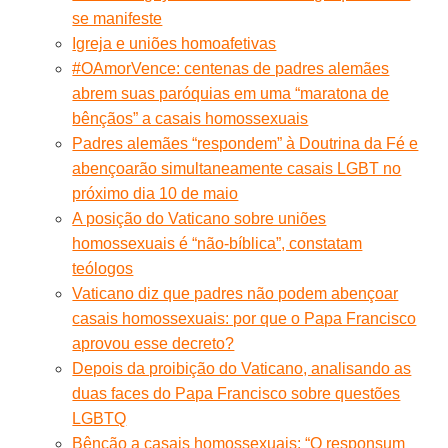
se manifeste
Igreja e uniões homoafetivas
#OAmorVence: centenas de padres alemães
abrem suas paróquias em uma “maratona de
bênçãos” a casais homossexuais
Padres alemães “respondem” à Doutrina da Fé e
abençoarão simultaneamente casais LGBT no
próximo dia 10 de maio
A posição do Vaticano sobre uniões
homossexuais é “não-bíblica”, constatam
teólogos
Vaticano diz que padres não podem abençoar
casais homossexuais: por que o Papa Francisco
aprovou esse decreto?
Depois da proibição do Vaticano, analisando as
duas faces do Papa Francisco sobre questões
LGBTQ
Bênção a casais homossexuais: “O responsum