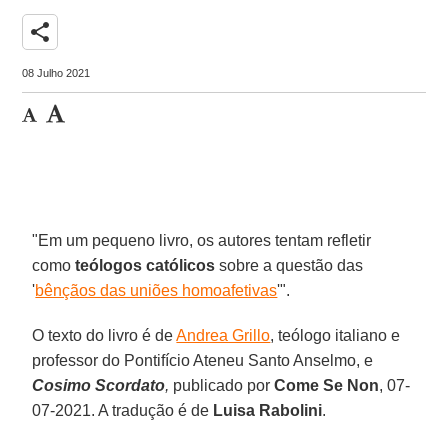
share
08 Julho 2021
"Em um pequeno livro, os autores tentam refletir
como
teólogos católicos
sobre a questão das
'
bênçãos das uniões homoafetivas
'".
O texto do livro é de
Andrea Grillo
, teólogo italiano e
professor do Pontifício Ateneu Santo Anselmo, e
Cosimo Scordato
,
publicado por
Come Se Non
, 07-
07-2021. A tradução é de
Luisa Rabolini
.