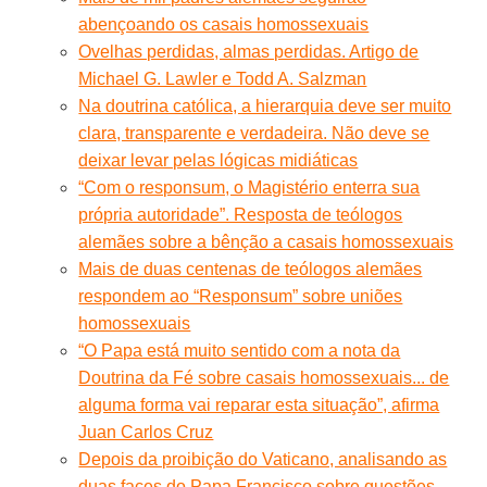
abençoando os casais homossexuais
Ovelhas perdidas, almas perdidas. Artigo de
Michael G. Lawler e Todd A. Salzman
Na doutrina católica, a hierarquia deve ser muito
clara, transparente e verdadeira. Não deve se
deixar levar pelas lógicas midiáticas
“Com o responsum, o Magistério enterra sua
própria autoridade”. Resposta de teólogos
alemães sobre a bênção a casais homossexuais
Mais de duas centenas de teólogos alemães
respondem ao “Responsum” sobre uniões
homossexuais
“O Papa está muito sentido com a nota da
Doutrina da Fé sobre casais homossexuais... de
alguma forma vai reparar esta situação”, afirma
Juan Carlos Cruz
Depois da proibição do Vaticano, analisando as
duas faces do Papa Francisco sobre questões