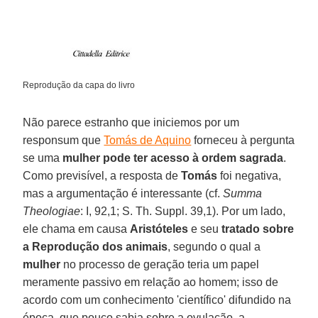
Reprodução da capa do livro
Não parece estranho que iniciemos por um
responsum que
Tomás de Aquino
forneceu à pergunta
se uma
mulher pode ter acesso à ordem sagrada
.
Como previsível, a resposta de
Tomás
foi negativa,
mas a argumentação é interessante (cf.
Summa
Theologiae
: I, 92,1; S. Th. Suppl. 39,1). Por um lado,
ele chama em causa
Aristóteles
e seu
tratado sobre
a Reprodução dos animais
, segundo o qual a
mulher
no processo de geração teria um papel
meramente passivo em relação ao homem; isso de
acordo com um conhecimento 'científico' difundido na
época, que pouco sabia sobre a ovulação, a