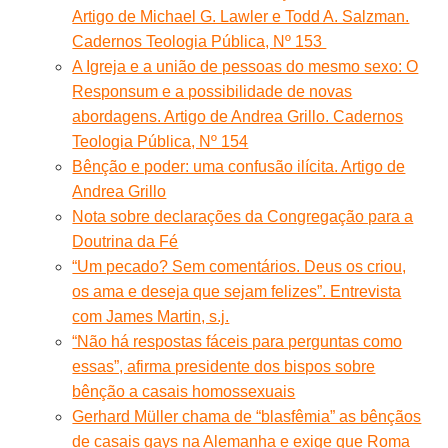
Artigo de Michael G. Lawler e Todd A. Salzman.
Cadernos Teologia Pública, Nº 153
A Igreja e a união de pessoas do mesmo sexo: O
Responsum e a possibilidade de novas
abordagens. Artigo de Andrea Grillo. Cadernos
Teologia Pública, Nº 154
Bênção e poder: uma confusão ilícita. Artigo de
Andrea Grillo
Nota sobre declarações da Congregação para a
Doutrina da Fé
“Um pecado? Sem comentários. Deus os criou,
os ama e deseja que sejam felizes”. Entrevista
com James Martin, s.j.
“Não há respostas fáceis para perguntas como
essas”, afirma presidente dos bispos sobre
bênção a casais homossexuais
Gerhard Müller chama de “blasfêmia” as bênçãos
de casais gays na Alemanha e exige que Roma