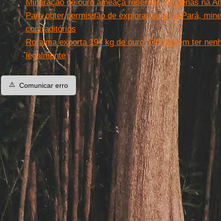
Mineração de ouro ameaça reservas indígenas na A
Para obter permissão de explorar ouro no Pará, min
contraditórios
Roraima exporta 194 kg de ouro à Índia sem ter ne
legalmente
⚠️
Comunicar erro