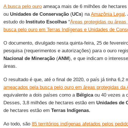
A busca pelo ouro
ameaça mais de 6 milhões de hectare
ou
Unidades de Conservação
(
UCs
) na
Amazônia Legal
.
estudo do
Instituto Escolhas
“
Áreas protegidas ou áreas
busca pelo ouro em Terras Indígenas e Unidades de Con
O documento, divulgado nesta quinta-feira, 25 de fevereir
pesquisa (requerimentos e autorizações) para o ouro regi
Nacional de Mineração
(
ANM
), e que indicam o interess
áreas.
O resultado é que, até o final de 2020, o país já tinha 6,2
ameaçados pela busca pelo ouro em áreas protegidas da
equivalente a dois países como a
Bélgica
ou 40 vezes a 
Desses, 3,8 milhões de hectares estão em
Unidades de
de hectares estão em
Terras Indígenas.
Ao todo, são
85 territórios indígenas afetados pelos pedi