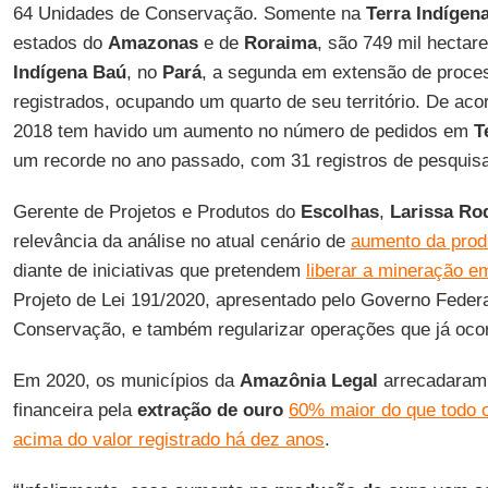
64 Unidades de Conservação. Somente na
Terra Indíge
estados do
Amazonas
e de
Roraima
, são 749 mil hectar
Indígena Baú
, no
Pará
, a segunda em extensão de proces
registrados, ocupando um quarto de seu território. De ac
2018 tem havido um aumento no número de pedidos em
T
um recorde no ano passado, com 31 registros de pesquis
Gerente de Projetos e Produtos do
Escolhas
,
Larissa
Ro
relevância da análise no atual cenário de
aumento da prod
diante de iniciativas que pretendem
liberar a mineração e
Projeto de Lei 191/2020, apresentado pelo Governo Feder
Conservação, e também regularizar operações que já oco
Em 2020, os municípios da
Amazônia
Legal
arrecadaram
financeira pela
extração de ouro
60% maior do que todo 
acima do valor registrado há dez anos
.