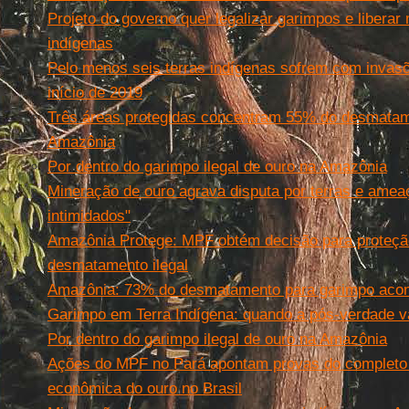
Projeto do governo quer legalizar garimpos e liberar
indígenas
Pelo menos seis terras indígenas sofrem com invas
início de 2019
Três áreas protegidas concentram 55% do desmatam
Amazônia
Por dentro do garimpo ilegal de ouro na Amazônia
Mineração de ouro agrava disputa por terras e ame
intimidados"
Amazônia Protege: MPF obtém decisão para proteção
desmatamento ilegal
Amazônia: 73% do desmatamento para garimpo acon
Garimpo em Terra Indígena: quando a pós-verdade v
Por dentro do garimpo ilegal de ouro na Amazônia
Ações do MPF no Pará apontam provas do completo 
econômica do ouro no Brasil