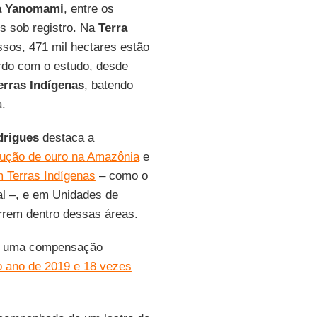
na Yanomami
, entre os
es sob registro. Na
Terra
sos, 471 mil hectares estão
ordo com o estudo, desde
erras
Indígenas
, batendo
a.
drigues
destaca a
ução de ouro na Amazônia
e
m Terras Indígenas
– como o
al –, e em Unidades de
rrem dentro dessas áreas.
 uma compensação
o ano de 2019 e 18 vezes