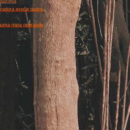
mazônia
eradora expõe dados
nhuma mina operando