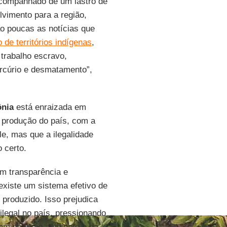
ompanhado de um lastro de
lvimento para a região,
o poucas as notícias que
 de territórios indígenas
,
 trabalho escravo,
ercúrio e desmatamento”,
ônia
está enraizada em
 produção do país, com a
e, mas que a ilegalidade
 certo.
am transparência e
existe um sistema efetivo de
 produzido. Isso prejudica
ilegal no país, pressionando
bem do meio ambiente e da