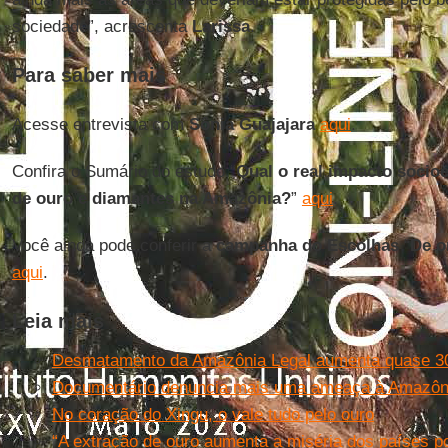
sociedade”, acrescenta
Larissa
.
Para saber mais
Acesse entrevista com
Sônia
Guajajara
aqui
.
Confira o Sumário do estudo “
Qual o real impacto socio
de ouro e diamantes na Amazônia?
”
aqui
.
Você ainda pode conferir a
campanha do Escolhas
“
De o
aqui
.
Leia mais
Desmatamento da Amazônia Legal aumenta quase 30
Documentário denuncia mais uma ameaça à Amazônia
No coração do Xingu, o vale tudo pelo ouro
“A extração de ouro aumenta a miséria dos países p