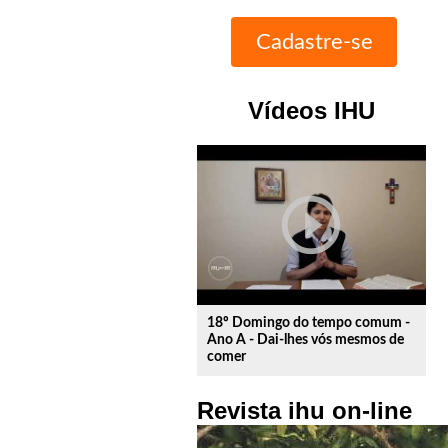
Vídeos IHU
play_circle_outline
18º Domingo do tempo comum -
Ano A - Dai-lhes vós mesmos de
comer
Revista ihu on-line