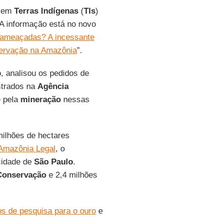
s em
Terras
Indígenas
(
TIs
)
 A informação está no novo
 ameaçadas? A incessante
servação na Amazônia
”.
o, analisou os pedidos de
strados na
Agência
e pela
mineração
nessas
 milhões de hectares
 Amazônia Legal
, o
cidade de
São
Paulo
.
Conservação
e 2,4 milhões
dos de pesquisa para o ouro
e