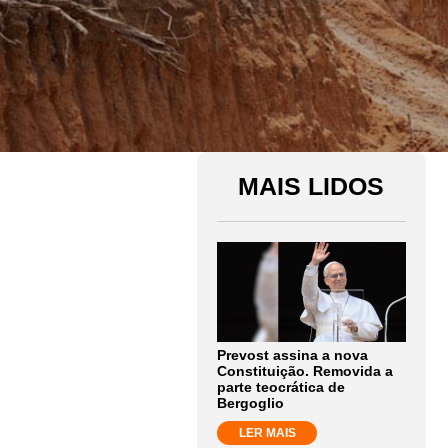
MAIS LIDOS
Prevost assina a nova
Constituição. Removida a
parte teocrática de
Bergoglio
LER MAIS