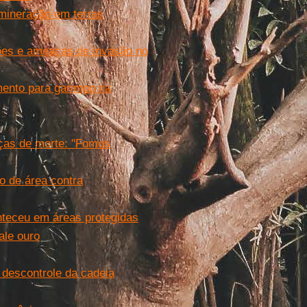
 mineração em terras
ões e ameaças de invasão no
ento para garimpo na
aças de morte: "Fomos
 de área contra
teceu em áreas protegidas
ale ouro
descontrole da cadeia