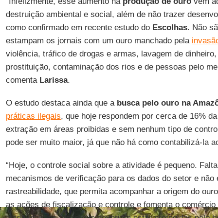
“Infelizmente, esse aumento na
produção de ouro
vem ac
destruição ambiental e social, além de não trazer desenvo
como confirmado em recente estudo do
Escolhas
. Não sã
estampam os jornais com um ouro manchado pela
invasão
violência, tráfico de drogas e armas, lavagem de dinheiro,
prostituição, contaminação dos rios e de pessoas pelo m
comenta
Larissa
.
O estudo destaca ainda que a
busca pelo ouro na Amaz
práticas ilegais
, que hoje respondem por cerca de 16% da
extração em áreas proibidas e sem nenhum tipo de control
pode ser muito maior, já que não há como contabilizá-la ao
“Hoje, o controle social sobre a atividade é pequeno. Falt
mecanismos de verificação para os dados do setor e não 
rastreabilidade, que permita acompanhar a origem do ouro
as ações de fiscalização e controle e fomenta o comércio 
ainda mais as áreas que deveriam estar protegidas pelo 