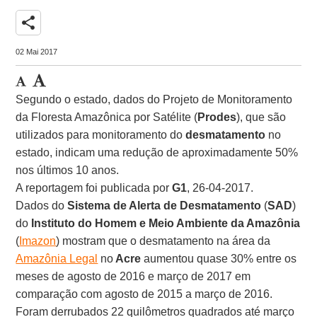
share
02 Mai 2017
Segundo o estado, dados do Projeto de Monitoramento
da Floresta Amazônica por Satélite (
Prodes
), que são
utilizados para monitoramento do
desmatamento
no
estado, indicam uma redução de aproximadamente 50%
nos últimos 10 anos.
A reportagem foi publicada por
G1
, 26-04-2017.
Dados do
Sistema de Alerta de Desmatamento
(
SAD
)
do
Instituto do Homem e Meio Ambiente da Amazônia
(
Imazon
) mostram que o desmatamento na área da
Amazônia Legal
no
Acre
aumentou quase 30% entre os
meses de agosto de 2016 e março de 2017 em
comparação com agosto de 2015 a março de 2016.
Foram derrubados 22 quilômetros quadrados até março