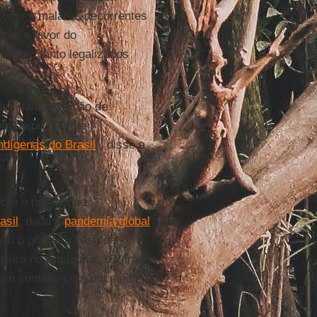
 como a malária, decorrentes
ente a favor do
peiros, tanto legalizados
dos para extração de
to do presidente
ndígenas do Brasil
”, disse a
bre o perigo que
asil
, dada a
pandemia global
mou o primeiro caso da
leira no Amazonas. Outras
o em contado com um médico