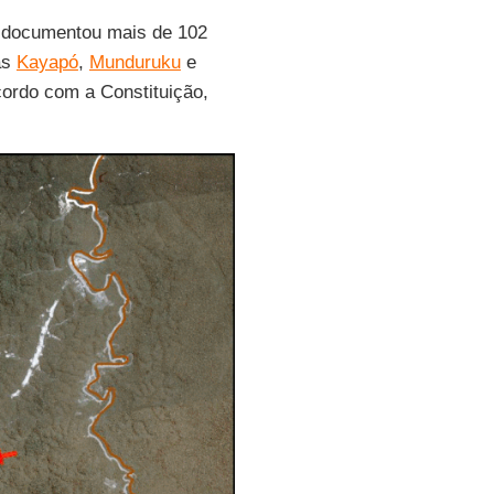
 documentou mais de 102
as
Kayapó
,
Munduruku
e
ordo com a Constituição,