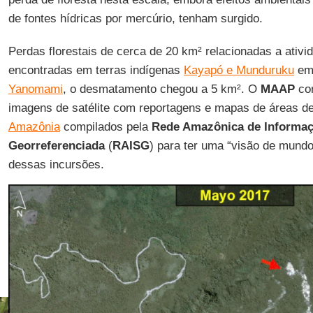
de fontes hídricas por mercúrio, tenham surgido.
Perdas florestais de cerca de 20 km² relacionadas a ativ
encontradas em terras indígenas
Kayapó e Munduruku
em 
Yanomami
, o desmatamento chegou a 5 km². O
MAAP
com
imagens de satélite com reportagens e mapas de áreas d
Amazônia
compilados pela
Rede Amazônica de Informaç
Georreferenciada
(
RAISG
) para ter uma “visão de mund
dessas incursões.