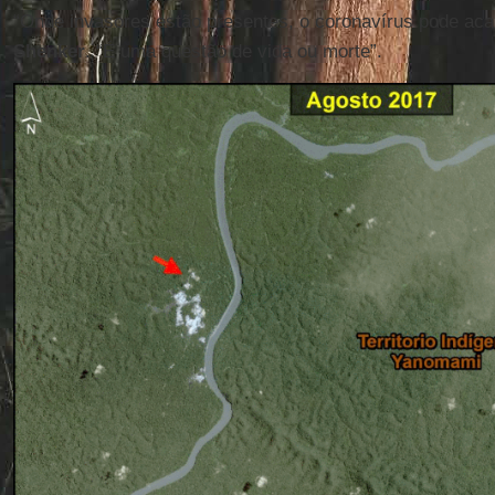
“Onde invasores estão presentes, o coronavírus pode acab
Shenker
. “É uma questão de vida ou morte”.