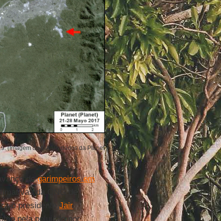
19. (Imagem do MAAP: dados da Planet
 avanço de
garimpeiros em
stimativas da ONG de
iza o presidente
Jair
como pela poluição por