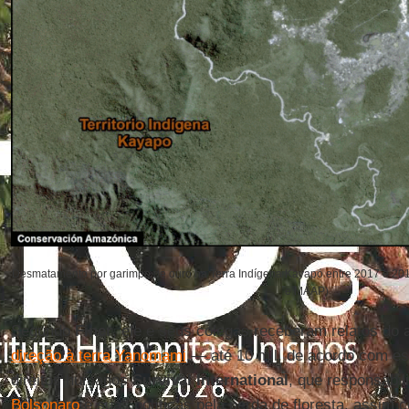
Desmatamento por garimpo de ouro na Terra Indígena Kayapó entre 2017 e 20
e MAAP)
Segundo
Finer
, ele e seus colegas receberam relatos do
direção à terra Yanomami
— até 10 mil, de acordo com e
direitos humanos
Survival
International
, que responsabil
Bolsonaro
e suas políticas pela perda de floresta, assim 