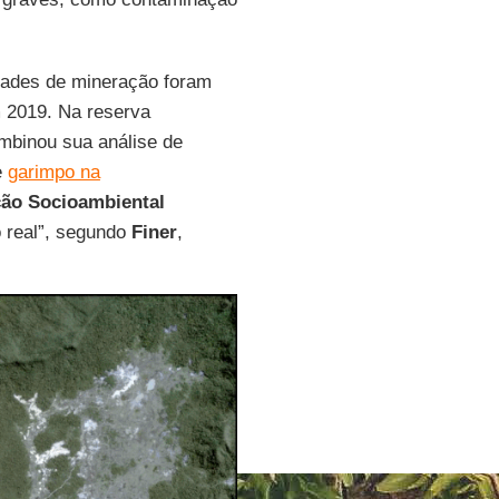
idades de mineração foram
2019. Na reserva
binou sua análise de
e
garimpo na
ão Socioambiental
o real”, segundo
Finer
,