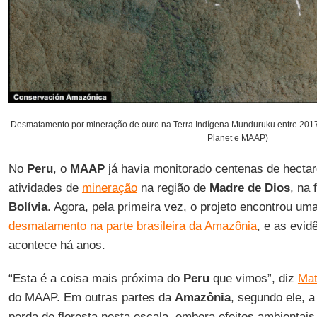
Desmatamento por mineração de ouro na Terra Indígena Munduruku entre 201
Planet e MAAP)
No
Peru
, o
MAAP
já havia monitorado centenas de hectar
atividades de
mineração
na região de
Madre de Dios
, na 
Bolívia
. Agora, pela primeira vez, o projeto encontrou uma
desmatamento na parte brasileira da Amazônia
, e as evi
acontece há anos.
“Esta é a coisa mais próxima do
Peru
que vimos”, diz
Mat
do MAAP. Em outras partes da
Amazônia
, segundo ele, 
perda de floresta nesta escala, embora efeitos ambienta