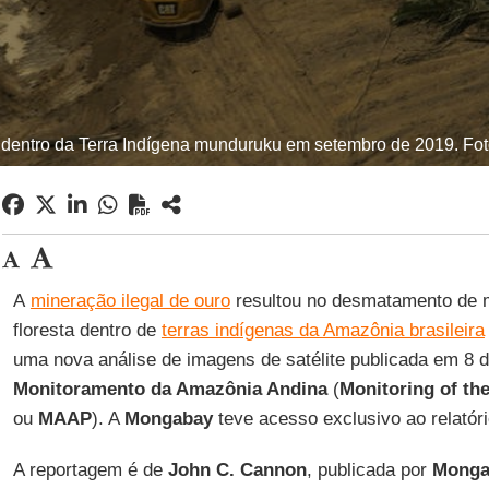
dentro da Terra Indígena munduruku em setembro de 2019. Fot
A
mineração ilegal de ouro
resultou no desmatamento de m
floresta dentro de
terras indígenas da Amazônia brasileira
uma nova análise de imagens de satélite publicada em 8 d
Monitoramento da Amazônia Andina
(
Monitoring of th
ou
MAAP
). A
Mongabay
teve acesso exclusivo ao relatóri
A reportagem é de
John C. Cannon
, publicada por
Monga