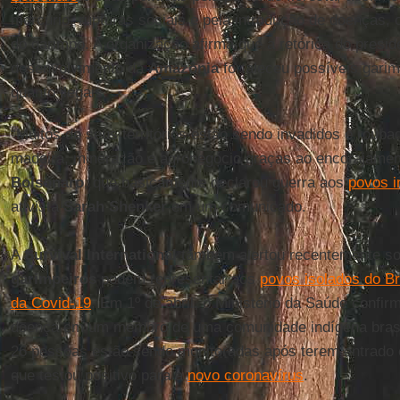
mercúrio, rupturas sociais e pela introdução de doenças,
do garimpo. A organização afirma que a retórica do presid
desenvolvimento da
Amazônia
fortaleceu possíveis garim
quanto ilegais.
“Muitos de seus territórios estão sendo invadidos e rouba
madeira, mineração e agronegócio graças ao encorajamen
Bolsonaro
, que basicamente declarou guerra aos
povos i
ativista
Sarah Shenker
em um comunicado.
A
Survival
International
também alertou recentemente so
garimpeiros
podem representar aos
povos isolados do Br
da Covid-19
. Em 1º de abril, o Ministério da Saúde confir
doença em um membro de uma comunidade indígena brasi
26 pessoas estão sendo monitoradas após terem entrad
que testou positivo para a
novo coronavírus
.