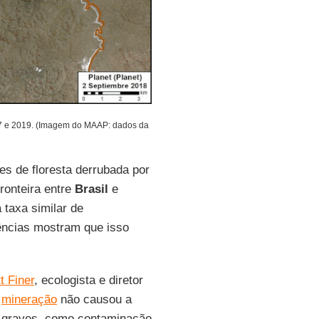
7 e 2019. (Imagem do MAAP: dados da
es de floresta derrubada por
fronteira entre
Brasil
e
 taxa similar de
dências mostram que isso
t Finer
, ecologista e diretor
a
mineração
não causou a
is graves, como contaminação