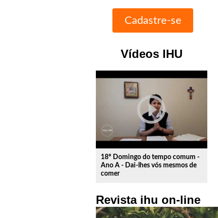
Vídeos IHU
play_circle_outline
18º Domingo do tempo comum -
Ano A - Dai-lhes vós mesmos de
comer
Revista ihu on-line