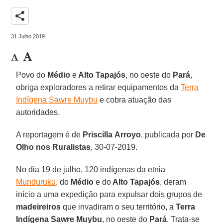
share
31 Julho 2019
Povo do
Médio
e
Alto Tapajós
, no oeste do
Pará
,
obriga exploradores a retirar equipamentos da
Terra
Indígena Sawre Muybu
e cobra atuação das
autoridades.
A reportagem é de
Priscilla
Arroyo
, publicada por
De
Olho nos Ruralistas
, 30-07-2019.
No dia 19 de julho, 120 indígenas da etnia
Munduruku
, do
Médio
e do
Alto Tapajós
, deram
início a uma expedição para expulsar dois grupos de
madeireiros
que invadiram o seu território, a
Terra
Indígena Sawre Muybu
, no oeste do
Pará
. Trata-se