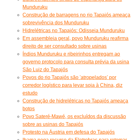
Munduruku
Construção de barragens no rio Tapajós ameaça
sobrevivência dos Munduruku
Hidrelétricas no Tapajós: Odisseia Munduruku
Em assembleia geral, povo Munduruku reafirma
direito de ser consultado sobre usinas
Índios Munduruku e ribeirinhos entregam ao
governo protocolo para consulta prévia da usina
São Luiz do Tapajós
Povos do rio Tapajós são 'atropelados' por
corredor logístico para levar soja à China, diz
estudo
Construção de hidrelétricas no Tapajós ameaça
botos
Povo Sateré-Mawé, os excluídos da discussão
sobre as usinas do Tapajós
Protesto na Áustria em defesa do Tapajós
Ibama nega recurso da Eletrobras para retomar