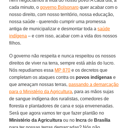
nem negociamos a vida do nosso povo! A cada dia, a
cada minuto, o
governo Bolsonaro
quer acabar com o
nosso direito, com nosso território, nossa educação,
nossa saúde - querendo cumprir uma promessa
antiga de municipalizar e desmontar toda a
saúde
indígena
– e com isso, acabar com a vida dos nossos
filhos.
O governo não respeita e nunca respeitou os nossos
direitos de viver na terra, sempre está atrás do lucro.
Nós repudiamos essa
MP 870
e os decretos que
completam os ataques contra os
povos indígenas
e
que ameaçam nossas terras,
passando a demarcação
para o Ministério da Agricultura
, para as mãos sujas
de sangue indígena dos ruralistas, comedores de
floresta e plantadores de cana e soja envenenadas.
Será que agora vamos ter que fazer plantão no
Ministério da Agricultura
ou no
Incra
de
Brasília
para ter nossas terras demarcadas? Nós não