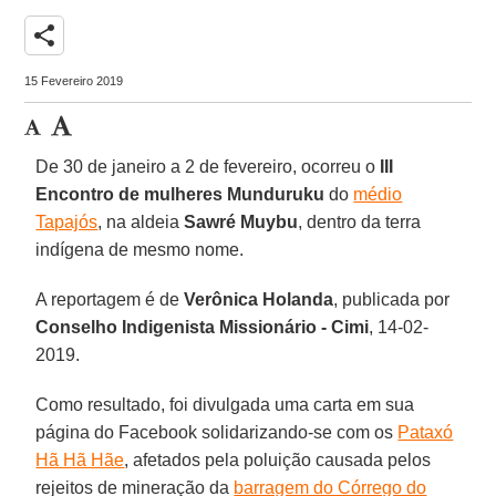
share
15 Fevereiro 2019
De 30 de janeiro a 2 de fevereiro, ocorreu o
III
Encontro de mulheres Munduruku
do
médio
Tapajós
, na aldeia
Sawré Muybu
, dentro da terra
indígena de mesmo nome.
A reportagem é de
Verônica Holanda
, publicada por
Conselho Indigenista Missionário - Cimi
, 14-02-
2019.
Como resultado, foi divulgada uma carta em sua
página do Facebook solidarizando-se com os
Pataxó
Hã Hã Hãe
, afetados pela poluição causada pelos
rejeitos de mineração da
barragem do Córrego do