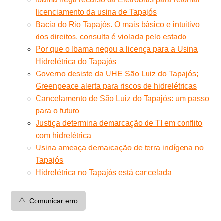
licenciamento da usina de Tapajós
Bacia do Rio Tapajós. O mais básico e intuitivo
dos direitos, consulta é violada pelo estado
Por que o Ibama negou a licença para a Usina
Hidrelétrica do Tapajós
Governo desiste da UHE São Luiz do Tapajós;
Greenpeace alerta para riscos de hidrelétricas
Cancelamento de São Luiz do Tapajós: um passo
para o futuro
Justiça determina demarcação de TI em conflito
com hidrelétrica
Usina ameaça demarcação de terra indígena no
Tapajós
Hidrelétrica no Tapajós está cancelada
⚠️
Comunicar erro