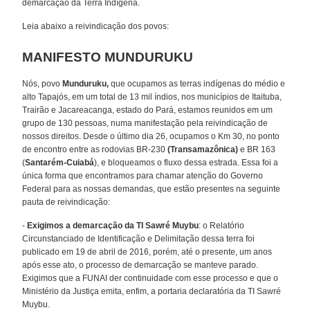
demarcação da Terra Indígena.
Leia abaixo a reivindicação dos povos:
MANIFESTO MUNDURUKU
Nós, povo
Munduruku,
que ocupamos as terras indígenas do médio e
alto Tapajós, em um total de 13 mil índios, nos municípios de Itaituba,
Trairão e Jacareacanga, estado do Pará, estamos reunidos em um
grupo de 130 pessoas, numa manifestação pela reivindicação de
nossos direitos. Desde o último dia 26, ocupamos o Km 30, no ponto
de encontro entre as rodovias BR-230
(Transamazônica)
e BR 163
(
Santarém-Cuiabá
), e bloqueamos o fluxo dessa estrada. Essa foi a
única forma que encontramos para chamar atenção do Governo
Federal para as nossas demandas, que estão presentes na seguinte
pauta de reivindicação:
-
Exigimos a demarcação da TI Sawré Muybu
: o Relatório
Circunstanciado de Identificação e Delimitação dessa terra foi
publicado em 19 de abril de 2016, porém, até o presente, um anos
após esse ato, o processo de demarcação se manteve parado.
Exigimos que a FUNAI der continuidade com esse processo e que o
Ministério da Justiça emita, enfim, a portaria declaratória da TI Sawré
Muybu.