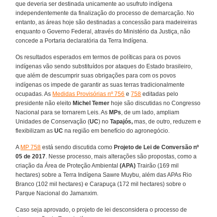
que deveria ser destinada unicamente ao usufruto indígena
independentemente da finalização do processo de demarcação. No
entanto, as áreas hoje são destinadas a concessão para madeireiras
enquanto o Governo Federal, através do Ministério da Justiça, não
concede a Portaria declaratória da Terra Indígena.
Os resultados esperados em termos de políticas para os povos
indígenas vão sendo substituídos por ataques do Estado brasileiro,
que além de descumprir suas obrigações para com os povos
indígenas os impede de garantir as suas terras tradicionalmente
ocupadas. As
Medidas Provisórias nº 756
e
758
editadas pelo
presidente não eleito
Michel Temer
hoje são discutidas no Congresso
Nacional para se tornarem Leis. As
MPs
, de um lado, ampliam
Unidades de Conservação (
UC
) no
Tapajós,
mas, de outro, reduzem e
flexibilizam as
UC
na região em benefício do agronegócio.
A
MP 758
está sendo discutida como
Projeto de Lei de Conversão nº
05 de 2017
. Nesse processo, mais alterações são propostas, como a
criação da Área de Proteção Ambiental
(APA)
Trairão (169 mil
hectares) sobre a Terra Indígena Sawre Muybu, além das APAs Rio
Branco (102 mil hectares) e Carapuça (172 mil hectares) sobre o
Parque Nacional do Jamanxim.
Caso seja aprovado, o projeto de lei desconsidera o processo de