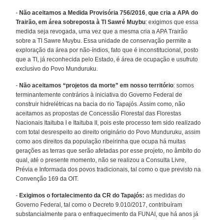
-
Não aceitamos a Medida Provisória 756/2016
,
que cria a APA do
Trairão, em área sobreposta à TI Sawré Muybu
: exigimos que essa
medida seja revogada, uma vez que a mesma cria a APA Trairão
sobre a TI Sawre Muybu. Essa unidade de conservação permite a
exploração da área por não-índios, fato que é inconstitucional, posto
que a TI, já reconhecida pelo Estado, é área de ocupação e usufruto
exclusivo do Povo Munduruku.
-
Não aceitamos “projetos da morte” em nosso território
: somos
terminantemente contrários à iniciativa do Governo Federal de
construir hidrelétricas na bacia do rio Tapajós. Assim como, não
aceitamos as propostas de Concessão Florestal das Florestas
Nacionais Itaituba I e Itaituba II, pois este processo tem sido realizado
com total desrespeito ao direito originário do Povo Munduruku, assim
como aos direitos da população ribeirinha que ocupa há muitas
gerações as terras que serão afetadas por esse projeto, no âmbito do
qual, até o presente momento, não se realizou a Consulta Livre,
Prévia e Informada dos povos tradicionais, tal como o que previsto na
Convenção 169 da OIT.
-
Exigimos o fortalecimento da CR do Tapajós:
as medidas do
Governo Federal, tal como o Decreto 9.010/2017, contribuíram
substancialmente para o enfraquecimento da FUNAI, que há anos já