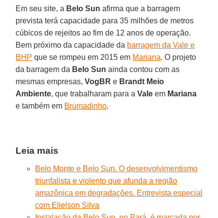
Em seu site, a
Belo Sun
afirma que a barragem
prevista terá capacidade para 35 milhões de metros
cúbicos de rejeitos ao fim de 12 anos de operação.
Bem próximo da capacidade da
barragem da Vale e
BHP
que se rompeu em 2015 em
Mariana
. O projeto
da barragem da
Belo Sun
ainda contou com as
mesmas empresas,
VogBR
e
Brandt
Meio
Ambiente
, que trabalharam para a
Vale
em
Mariana
e também em
Brumadinho
.
Leia mais
Belo Monte e Belo Sun. O desenvolvimentismo
triunfalista e violento que afunda a região
amazônica em degradações. Entrevista especial
com Elielson Silva
Instalação da Belo Sun, no Pará, é marcada por