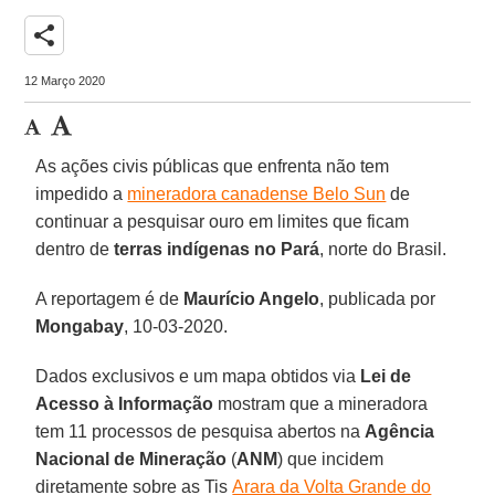
share
12 Março 2020
As ações civis públicas que enfrenta não tem
impedido a
mineradora canadense Belo Sun
de
continuar a pesquisar ouro em limites que ficam
dentro de
terras indígenas no Pará
, norte do Brasil.
A reportagem é de
Maurício Angelo
, publicada por
Mongabay
, 10-03-2020.
Dados exclusivos e um mapa obtidos via
Lei de
Acesso à Informação
mostram que a mineradora
tem 11 processos de pesquisa abertos na
Agência
Nacional de Mineração
(
ANM
) que incidem
diretamente sobre as Tis
Arara da Volta Grande do