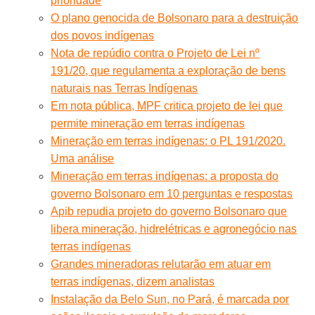
prioridade
O plano genocida de Bolsonaro para a destruição
dos povos indígenas
Nota de repúdio contra o Projeto de Lei nº
191/20, que regulamenta a exploração de bens
naturais nas Terras Indígenas
Em nota pública, MPF critica projeto de lei que
permite mineração em terras indígenas
Mineração em terras indígenas: o PL 191/2020.
Uma análise
Mineração em terras indígenas: a proposta do
governo Bolsonaro em 10 perguntas e respostas
Apib repudia projeto do governo Bolsonaro que
libera mineração, hidrelétricas e agronegócio nas
terras indígenas
Grandes mineradoras relutarão em atuar em
terras indígenas, dizem analistas
Instalação da Belo Sun, no Pará, é marcada por