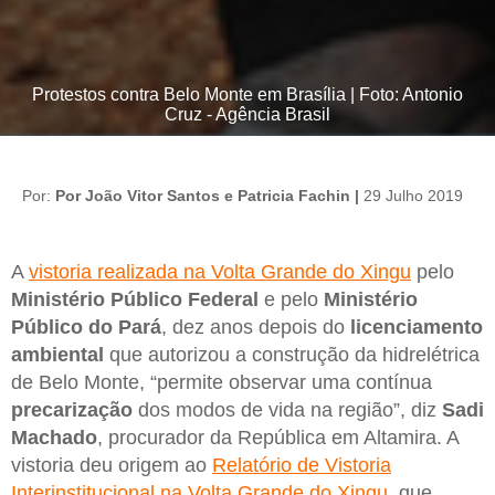
Protestos contra Belo Monte em Brasília | Foto: Antonio
Cruz - Agência Brasil
Por:
Por João Vitor Santos e Patricia Fachin |
29 Julho 2019
A
vistoria realizada na Volta Grande do Xingu
pelo
Ministério Público Federal
e pelo
Ministério
Público do Pará
, dez anos depois do
licenciamento
ambiental
que autorizou a construção da hidrelétrica
de Belo Monte, “permite observar uma contínua
precarização
dos modos de vida na região”, diz
Sadi
Machado
, procurador da República em Altamira. A
vistoria deu origem ao
Relatório de Vistoria
Interinstitucional na Volta Grande do Xingu
, que