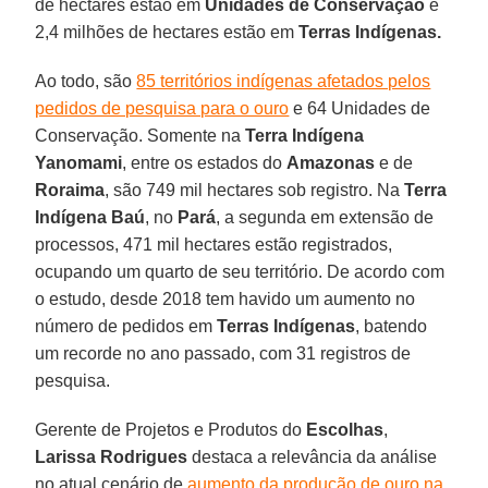
de hectares estão em
Unidades de
Conservação
e
2,4 milhões de hectares estão em
Terras Indígenas.
Ao todo, são
85 territórios indígenas afetados pelos
pedidos de pesquisa para o ouro
e 64 Unidades de
Conservação. Somente na
Terra Indígena
Yanomami
, entre os estados do
Amazonas
e de
Roraima
, são 749 mil hectares sob registro. Na
Terra
Indígena Baú
, no
Pará
, a segunda em extensão de
processos, 471 mil hectares estão registrados,
ocupando um quarto de seu território. De acordo com
o estudo, desde 2018 tem havido um aumento no
número de pedidos em
Terras
Indígenas
, batendo
um recorde no ano passado, com 31 registros de
pesquisa.
Gerente de Projetos e Produtos do
Escolhas
,
Larissa
Rodrigues
destaca a relevância da análise
no atual cenário de
aumento da produção de ouro na