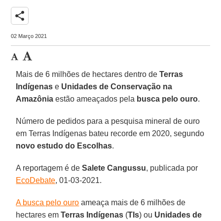
share
02 Março 2021
Mais de 6 milhões de hectares dentro de
Terras
Indígenas
e
Unidades de Conservação na
Amazônia
estão ameaçados pela
busca pelo ouro
.
Número de pedidos para a pesquisa mineral de ouro
em Terras Indígenas bateu recorde em 2020, segundo
novo estudo do
Escolhas
.
A reportagem é de
Salete
Cangussu
, publicada por
EcoDebate
, 01-03-2021.
A busca pelo ouro
ameaça mais de 6 milhões de
hectares em
Terras
Indígenas
(
TIs
) ou
Unidades de